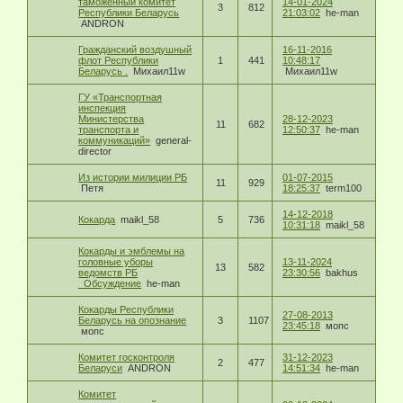
таможенный комитет
14-01-2024
3
812
Республики Беларусь
21:03:02
he-man
ANDRON
Гражданский воздушный
16-11-2016
флот Республики
1
441
10:48:17
Беларусь .
Михаил11w
Михаил11w
ГУ «Транспортная
инспекция
Министерства
28-12-2023
11
682
транспорта и
12:50:37
he-man
коммуникаций»
general-
director
Из истории милиции РБ
01-07-2015
11
929
Петя
18:25:37
term100
14-12-2018
Кокарда
maikl_58
5
736
10:31:18
maikl_58
Кокарды и эмблемы на
головные уборы
13-11-2024
13
582
ведомств РБ
23:30:56
bakhus
_Обсуждение
he-man
Кокарды Республики
27-08-2013
Беларусь на опознание
3
1107
23:45:18
мопс
мопс
Комитет госконтроля
31-12-2023
2
477
Беларуси
ANDRON
14:51:34
he-man
Комитет