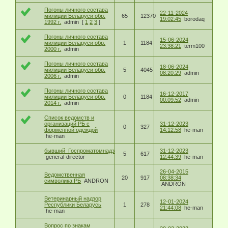
Погоны личного состава
22-11-2024
милиции Беларуси обр.
65
12370
19:02:45
borodaq
1992 г.
admin
[
1
2
3
]
Погоны личного состава
15-06-2024
милиции Беларуси обр.
1
1184
23:38:21
term100
2000 г.
admin
Погоны личного состава
18-06-2024
милиции Беларуси обр.
5
4045
08:20:29
admin
2006 г.
admin
Погоны личного состава
16-12-2017
милиции Беларуси обр.
0
1184
00:09:52
admin
2014 г.
admin
Список ведомств и
организаций РБ с
31-12-2023
0
327
форменной одеждой
14:12:58
he-man
he-man
бывший_Госпроматомнадзор_РБ
31-12-2023
5
617
general-director
12:44:39
he-man
26-04-2015
Ведомственная
20
917
08:38:34
символика РБ
ANDRON
ANDRON
Ветеринарный надзор
12-01-2024
Республики Беларусь
1
278
21:44:08
he-man
he-man
Вопрос по знакам