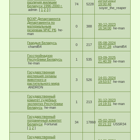
20-03-2023
различия милиции
74
5228
19:00:48
Беларуси 1996-2000 г.
soyer_the_reaper
admin
[
1
2
3
]
ВОХР Департамента
Департамента по
30-12-2023
материальным
0
388
16:34:00
he-man
резервам МЧС РБ
he-
man
Гвардыя Беларусь
05-08-2024
0
217
chamil54
09:47:28
chamil54
Госстройнадзор
03-09-2025
Республики Беларусь
1
535
21:40:39
he-man
he-man
Государственная
инспекция охраны
14-01-2024
животного и
3
526
19:53:57
he-man
растительного мира
ANDRON
Государственный
комитет судебных
31-12-2023
1
213
экспертиз Республики
14:19:31
he-man
Беларусь
he-man
Государственный
пограничный комитет
25-02-2016
34
17860
Беларуси
Fortunat
20:21:22
USSR34
[
1
2
]
Государственный