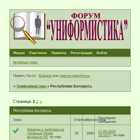
Форум
Участники
Правила
Регистрация
Войти
Активные темы
Привет, Гость!
Войдите
или
зарегистрируйтесь
.
»
Униформистика
»
Республика Беларусь
Страница:
1
2
»
Республика Беларусь
Последнее
Тема
Ответов
Просмотров
сообщение
Кокарды и эмблемы на
17-05-2025
головные уборы
20
1660
19:18:07
he-man
ведомств РБ
he-man