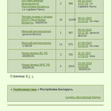
государственной
09-10-2024
безопасности
2
386
14:47:18
Le
Республики Беларусь
capitaine Nemo
Le capitaine Nemo
Лесная охрана и охрана
08-01-2024
ООПТ Республики
16
16298
15:22:43
he-man
Беларусь
ANDRON
08-04-2018
Минский метрополитен
1
387
18:12:30
general-
general-director
director
Минский метрополитен
27-08-2024
14
975
U-BOAT
23:30:10
he-man
Новая форма ВС РБ
11-11-2017
3
705
ANDRON
17:54:23
bota
15-09-2018
Новая форма МЧС РБ
5
2563
13:50:08
ANDRON
ANDRON
Страница:
1
2
»
»
Униформистика
»
Республика Беларусь
создать бесплатный форум