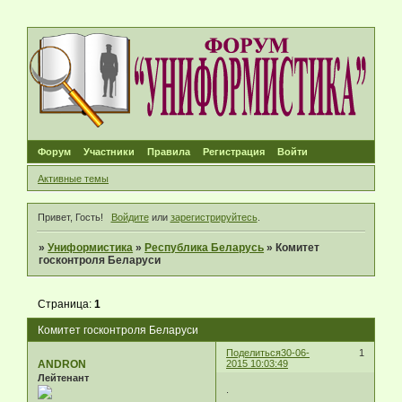
Форум
Участники
Правила
Регистрация
Войти
Активные темы
Привет, Гость!
Войдите
или
зарегистрируйтесь
.
»
Униформистика
»
Республика Беларусь
»
Комитет
госконтроля Беларуси
Страница:
1
Комитет госконтроля Беларуси
Поделиться
30-06-
1
ANDRON
2015 10:03:49
Лейтенант
.