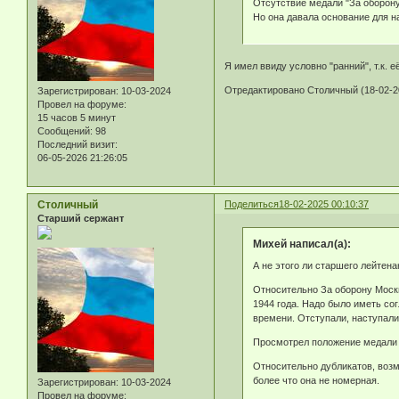
Отсутствие медали "За оборон
Но она давала основание для н
Я имел ввиду условно "ранний", т.к. 
Отредактировано Столичный (18-02-20
Зарегистрирован
: 10-03-2024
Провел на форуме:
15 часов 5 минут
Сообщений:
98
Последний визит:
06-05-2026 21:26:05
Столичный
Поделиться
18-02-2025 00:10:37
Старший сержант
Михей написал(а):
А не этого ли старшего лейтен
Относительно За оборону Москвы
1944 года. Надо было иметь со
времени. Отступали, наступали
Просмотрел положение медали 8
Относительно дубликатов, возм
более что она не номерная.
Зарегистрирован
: 10-03-2024
Провел на форуме: