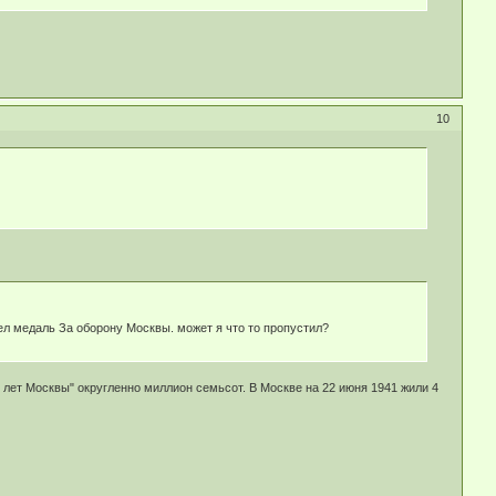
10
мел медаль За оборону Москвы. может я что то пропустил?
ет Москвы" округленно миллион семьсот. В Москве на 22 июня 1941 жили 4