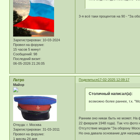
3-я всё таки процентов на 90 - "За об
Зарегистрирован
: 10-03-2024
Провел на форуме:
15 часов 5 минут
Сообщений:
98
Последний визит:
06-05-2026 21:26:05
Латро
Поделиться
17-02-2025 12:09:17
Майор
Столичный написал(а):
возможно более раннее, т.к. "М
Ранним оно никак быть не может. На ф
22 февраля 1948 года). Так что фото н
Откуда:
г. Москва
Отсутствие медали "За оборону Моск
Зарегистрирован
: 31-03-2011
Но она давала основание для награжд
Провел на форуме:
1 месяц 24 дня