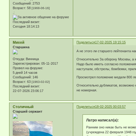
Сообщений:
2753
Возраст:
58
[1968-06-16]
.:
Последний визит:
Сегодня 18:14:13
Михей
Поделиться
17-02-2025 19:15:15
Старшина
А не этого ли старшего лейтенанта н
Откуда:
Винница
Относительно За оборону Москвы, а мы
Зарегистрирован
: 05-11-2017
Надо было иметь согласно положения 
Провел на форуме:
наступали, обстрелы, бомбежки, прил
5 дней 14 часов
Сообщений:
146
Просмотрел положение медали 800 лет
Возраст:
63
[1963-02-02]
Относительно дубликатов, возможно н
Последний визит:
не номерная.
22-07-2026 23:06:17
Столичный
Поделиться
18-02-2025 00:03:57
Старший сержант
Латро написал(а):
Ранним оно никак быть не может
(учреждена 22 февраля 1948 год