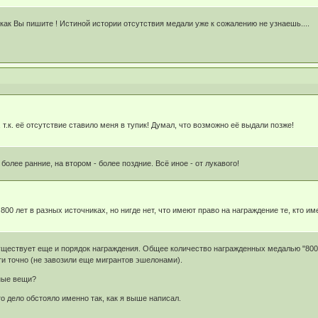
 как Вы пишите ! Истиной истории отсутствия медали уже к сожалению не узнаешь....
 т.к. её отсутствие ставило меня в тупик! Думал, что возможно её выдали позже!
олее ранние, на втором - более поздние. Всё иное - от лукавого!
00 лет в разных источниках, но нигде нет, что имеют право на награждение те, кто и
ествует еще и порядок награждения. Общее количество награжденных медалью "800 л
ети точно (не завозили еще мигрантов эшелонами).
ные вещи?
то дело обстояло именно так, как я выше написал.