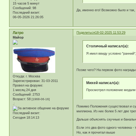
15 часов 5 минут
Сообщений:
98
Да, именно его! Возможно было и так,
Последний визит:
06-05-2026 21:26:05
Латро
Поделиться
18-02-2025 11:53:29
Майор
Столичный написал(а):
Я имел ввиду условно "ранний",
Позже чего? На первом фото награды б
Откуда:
г. Москва
Зарегистрирован
: 31-03-2011
Михей написал(а):
Провел на форуме:
1 месяц 24 дня
Просмотрел положение медали 8
Сообщений:
2753
Возраст:
58
[1968-06-16]
.:
Помимо Положения существовал и сущ
миллиона. Из них более 5 лет две тр
Последний визит:
Сегодня 18:14:13
Дальше объяснять скучные и баналь
Если это два фото одного человека - 
Но, как я прочитал выше