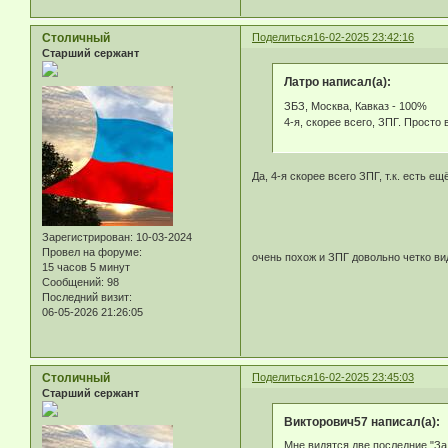
Столичный
Поделиться
16-02-2025 23:42:16
Старший сержант
Латро написал(а):
ЗБЗ, Москва, Кавказ - 100%
4-я, скорее всего, ЗПГ. Просто
Да, 4-я скорее всего ЗПГ, т.к. есть е
Зарегистрирован
: 10-03-2024
Провел на форуме:
очень похож и ЗПГ довольно четко в
15 часов 5 минут
Сообщений:
98
Последний визит:
06-05-2026 21:26:05
Столичный
Поделиться
16-02-2025 23:45:03
Старший сержант
Викторович57 написал(а):
Мне видятся две последние "За