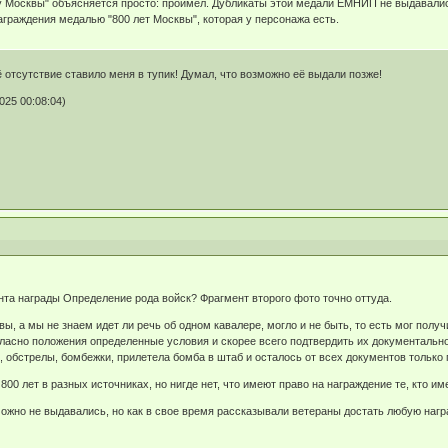
у Москвы" объясняется просто: проимел. Дубликаты этой медали ЕМНИП не выдавали
аграждения медалью "800 лет Москвы", которая у персонажа есть.
её отсутствие ставило меня в тупик! Думал, что возможно её выдали позже!
25 00:08:04)
анта награды Определение рода войск? Фрагмент второго фото точно оттуда.
, а мы не знаем идет ли речь об одном кавалере, могло и не быть, то есть мог получ
гласно положения определенные условия и скорее всего подтвердить их документально,
, обстрелы, бомбежки, прилетела бомба в штаб и осталось от всех документов только 
00 лет в разных источниках, но нигде нет, что имеют право на награждение те, кто и
ожно не выдавались, но как в свое время рассказывали ветераны достать любую награ