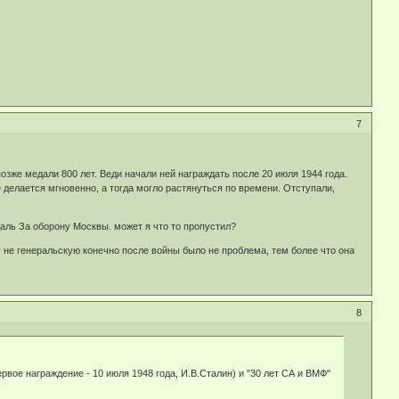
7
позже медали 800 лет. Веди начали ней награждать после 20 июля 1944 года.
 делается мгновенно, а тогда могло растянуться по времени. Отступали,
даль За оборону Москвы. может я что то пропустил?
 не генеральскую конечно после войны было не проблема, тем более что она
8
рвое награждение - 10 июля 1948 года, И.В.Сталин) и "30 лет СА и ВМФ"