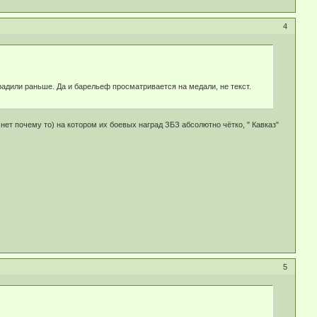
4
градили раньше. Да и барельеф просматривается на медали, не текст.
м нет почему то) на котором их боевых наград ЗБЗ абсолютно чётко, " Кавказ"
5