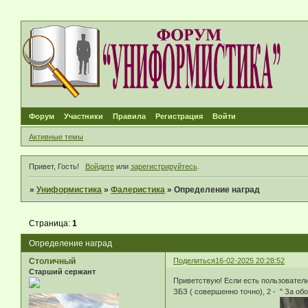
Форум
Участники
Правила
Регистрация
Войти
Активные темы
Привет, Гость!
Войдите
или
зарегистрируйтесь
.
»
Униформистика
»
Фалеристика
»
Определение наград
Страница:
1
Определение наград
Столичный
Поделиться
16-02-2025 20:28:52
Старший сержант
Приветствую! Если есть пользователи
ЗБЗ ( совершенно точно), 2 - " За об