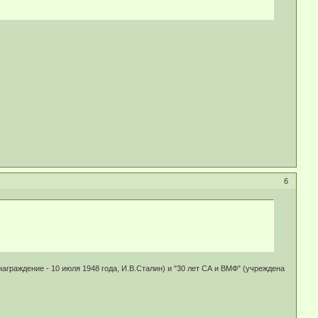
6
аграждение - 10 июля 1948 года, И.В.Сталин) и "30 лет СА и ВМФ" (учреждена