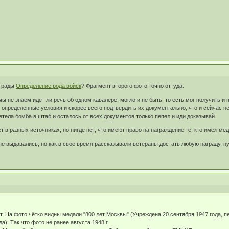
аграды
Определение рода войск
? Фрагмент второго фото точно оттуда.
 не знаем идет ли речь об одном кавалере, могло и не быть, то есть мог получить и 
определенные условия и скорее всего подтвердить их документально, что и сейчас не
етела бомба в штаб и осталось от всех документов только пепел и иди доказывай.
 в разных источниках, но нигде нет, что имеют право на награждение те, кто имел ме
е выдавались, но как в свое время рассказывали ветераны достать любую награду, ну
. На фото чётко видны медали "800 лет Москвы" (Учреждена 20 сентября 1947 года, пе
а). Так что фото не ранее августа 1948 г.