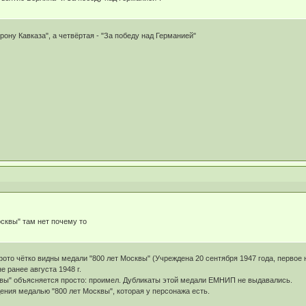
орону Кавказа", а четвёртая - "За победу над Германией"
осквы" там нет почему то
ото чётко видны медали "800 лет Москвы" (Учреждена 20 сентября 1947 года, первое н
е ранее августа 1948 г.
вы" объясняется просто: проимел. Дубликаты этой медали ЕМНИП не выдавались.
ения медалью "800 лет Москвы", которая у персонажа есть.