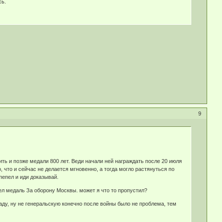
сь.
9
ить и позже медали 800 лет. Веди начали ней награждать после 20 июля
 что и сейчас не делается мгновенно, а тогда могло растянуться по
пепел и иди доказывай.
мел медаль За оборону Москвы. может я что то пропустил?
ду, ну не генеральскую конечно после войны было не проблема, тем