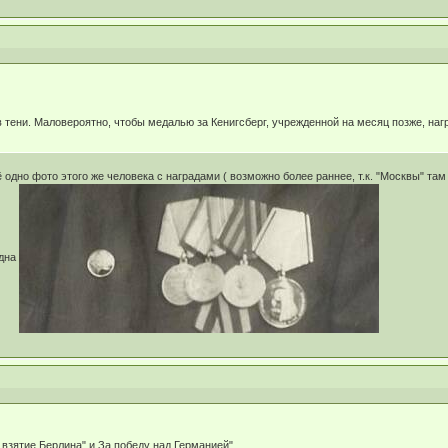
 в тени. Маловероятно, чтобы медалью за Кенигсберг, учрежденной на месяц позже, на
щё одно фото этого же человека с наградами ( возможно более раннее, т.к. "Москвы" та
идна
 взятие Берлина" и За победу над Германией".