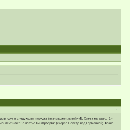
1
дали идут в следующем порядке (все медали за войну!): Слева направо, 1 -
рманией" или " За взятие Кинигрберга" (скорее Победа над Германией). Какие