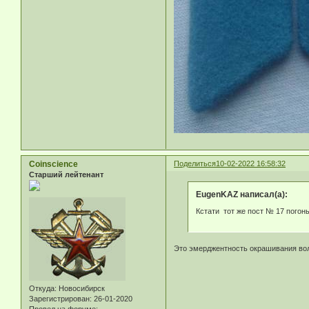
Coinscience
Поделиться
10-02-2022 16:58:32
Старший лейтенант
EugenKAZ написал(а):
Кстати тот же пост № 17 погон
Это эмерджентность окрашивания волок
Откуда:
Новосибирск
Зарегистрирован
: 26-01-2020
Провел на форуме: