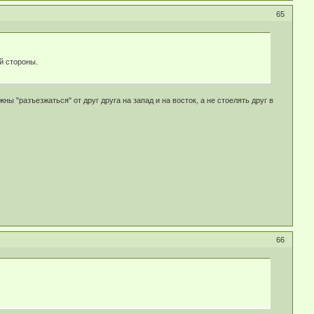
65
й стороны.
 "разъезжаться" от друг друга на запад и на восток, а не стоелять друг в
66