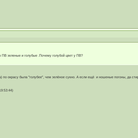
ы ПВ зеленые и голубые .Почему голубой цвет у ПВ?
а) по окрасу была "голубее", чем зелёное сукно. А если ещё и ношеные погоны, да с
9:53:44)