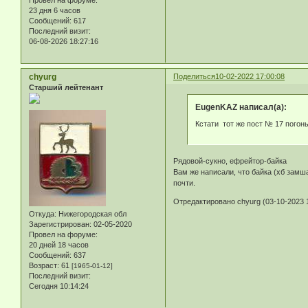
23 дня 6 часов
Сообщений:
617
Последний визит:
06-08-2026 18:27:16
chyurg
Поделиться
10-02-2022 17:00:08
Старший лейтенант
EugenKAZ написал(а):
Кстати тот же пост № 17 погон
Рядовой-сукно, ефрейтор-байка
Вам же написали, что байка (хб замш
почти.
Отредактировано chyurg (03-10-2023 1
Откуда:
Нижегородская обл
Зарегистрирован
: 02-05-2020
Провел на форуме:
20 дней 18 часов
Сообщений:
637
Возраст:
61
[1965-01-12]
Последний визит:
Сегодня 10:14:24