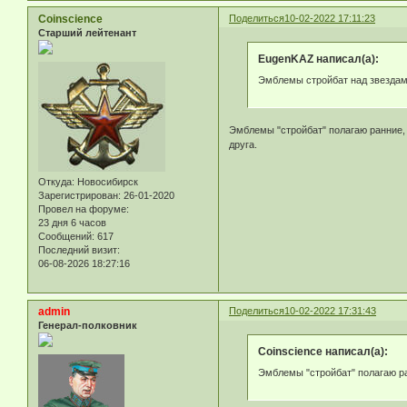
Coinscience
Поделиться
10-02-2022 17:11:23
Старший лейтенант
EugenKAZ написал(а):
Эмблемы стройбат над звездам
Эмблемы "стройбат" полагаю ранние, 
друга.
Откуда:
Новосибирск
Зарегистрирован
: 26-01-2020
Провел на форуме:
23 дня 6 часов
Сообщений:
617
Последний визит:
06-08-2026 18:27:16
admin
Поделиться
10-02-2022 17:31:43
Генерал-полковник
Coinscience написал(а):
Эмблемы "стройбат" полагаю ра