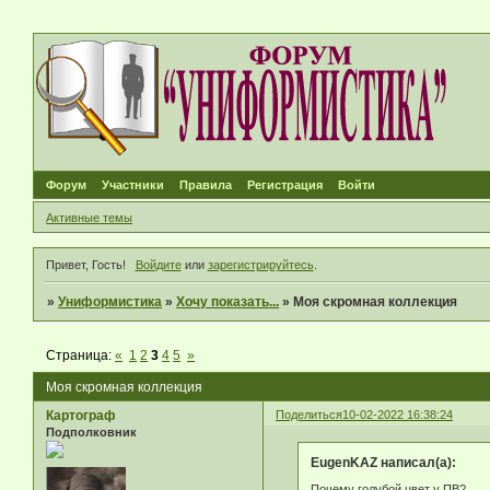
Форум
Участники
Правила
Регистрация
Войти
Активные темы
Привет, Гость!
Войдите
или
зарегистрируйтесь
.
»
Униформистика
»
Хочу показать...
»
Моя скромная коллекция
Страница:
«
1
2
3
4
5
»
Моя скромная коллекция
Картограф
Поделиться
10-02-2022 16:38:24
Подполковник
EugenKAZ написал(а):
Почему голубой цвет у ПВ?