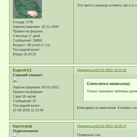
Это просто разница штампа, как и в
Откуда:
СПБ
Зарегистрирован
: 10-11-2009
Провел на форуме:
4 месяца 17 дней
Сообщений:
19850
Возраст:
68
[1958-07-13]
Последний визит:
Вчера 16:24:33
EugenKAZ
Поделиться
10-02-2022 18:11:42
Старший сержант
Coinscience написал(а):
Зарегистрирован
: 05-02-2022
Только танковые эмблемы должны
Провел на форуме:
2 дня 16 часов
Сообщений:
97
Последний визит:
Благодарю за замечание. К моему ст
21-06-2026 11:13:45
Картограф
Поделиться
10-02-2022 18:36:27
Подполковник
Правильно так: