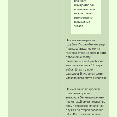
военного
имущества так
прикалывались
на участке по
изготовлению
нарукавных
знаков.
На счет кавалерии на
голубом. По ошибке или ради
"прикола" штамповали на
голубом сукне не знаю.В сети
объяснение этому -
ошибочный фон.Приобретал
комплект нашивок 11 родов
войск. Штамп у всех
одинаковый Имеется фото
упаковочного листа с коробки
.
На счет танка на красном
слышал от одного
товарища.Он утверждал что
носил такой оригинальный во
время прохождения срочной
службы во второй половине
80-х. Вот только не помню