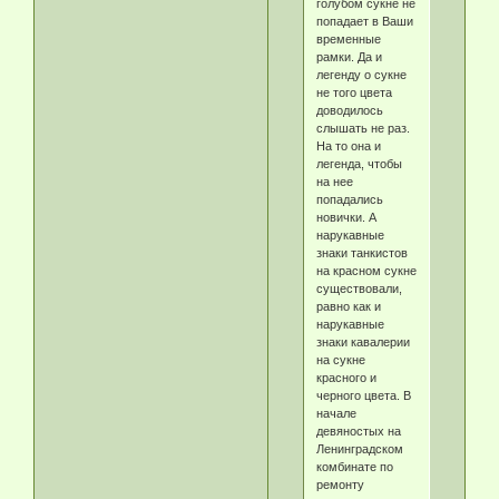
голубом сукне не
попадает в Ваши
временные
рамки. Да и
легенду о сукне
не того цвета
доводилось
слышать не раз.
На то она и
легенда, чтобы
на нее
попадались
новички. А
нарукавные
знаки танкистов
на красном сукне
существовали,
равно как и
нарукавные
знаки кавалерии
на сукне
красного и
черного цвета. В
начале
девяностых на
Ленинградском
комбинате по
ремонту