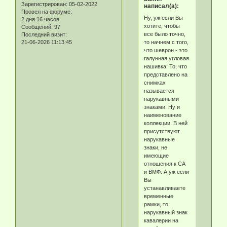
Зарегистрирован
: 05-02-2022
написал(а):
Провел на форуме:
Ну, уж если Вы
2 дня 16 часов
хотите, чтобы
Сообщений:
97
все было точно,
Последний визит:
то начнем с того,
21-06-2026 11:13:45
что шеврон - это
галунная угловая
нашивка. То, что
представлено на
снимках
называется
нарукавными
знаками. Ну и
наименование
коллекции. В ней
присутствуют
нарукавные
знаки, не
имеющие
отношения к СА
и ВМФ. А уж если
Вы
устанавливаете
временные
рамки, то
нарукавный знак
кавалерии на