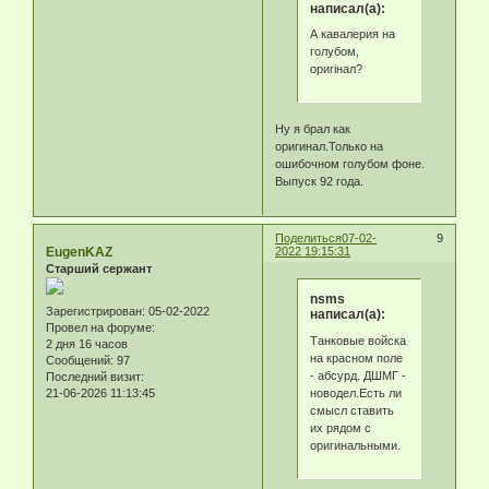
написал(а):
А кавалерия на
голубом,
оригінал?
Ну я брал как
оригинал.Только на
ошибочном голубом фоне.
Выпуск 92 года.
Поделиться
07-02-
9
EugenKAZ
2022 19:15:31
Старший сержант
nsms
Зарегистрирован
: 05-02-2022
написал(а):
Провел на форуме:
Танковые войска
2 дня 16 часов
на красном поле
Сообщений:
97
- абсурд. ДШМГ -
Последний визит:
новодел.Есть ли
21-06-2026 11:13:45
смысл ставить
их рядом с
оригинальными.