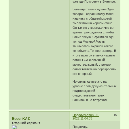
уже где.По моему в Виннице.
Был еще такой случай.Один
товарищ спрашивал у меня
нашивку с общевойсковой
эмблемой на черном фоне.
Он так же утверждал что во
время прохождения службы
носил такую. Служил он где
то под Москвой.Часть
занималась охраной какого
то объекта.Точнее завода. В
итоге взял он у меня черные
погоны СА и обычный
мотострелковый, с целью
самостоятельно перекрасить
его в черный.
Но опять же все это на
уровне слов.Документальных
подтверждений
существования таких
нашивок я не встречал
Поделиться
08-02-
15
EugenKAZ
2022 11:04:33
Старший сержант
Продолжу.