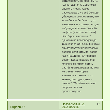
артиллеристы на красном"...
гуляют давно. С Советских
времён. И сам, каюсь,
рассказывал. Но всё больше
убеждаюсь со временем, что
если бы это бы было... , то
наверняка за столько лет где-
нибудь да всплыло. Хотя бы
на фото (что тоже не факт).
Ваш "красный танкист"
однозначно произведён где-
то в начале ХХI века. Об этом
свидетельствуют некоторые
особенности штампа, равно
как и на ДШМБ. От "первых
серий" таких поделок, они,
конечно же, отличаются.
растёт квалификация, но тем
не менее, некоторые
элементы штампов этих
знаков, фактура сукна и
самой ПВХ-плёнки выдают
современное их
происхождение
Поделиться
08-02-
17
EugenKAZ
2022 11:20:56