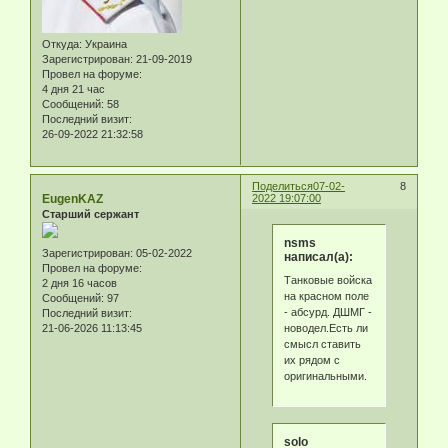
Откуда:
Украина
Зарегистрирован
: 21-09-2019
Провел на форуме:
4 дня 21 час
Сообщений:
58
Последний визит:
26-09-2022 21:32:58
Поделиться
07-02-
8
EugenKAZ
2022 19:07:00
Старший сержант
nsms
Зарегистрирован
: 05-02-2022
написал(а):
Провел на форуме:
Танковые войска
2 дня 16 часов
на красном поле
Сообщений:
97
- абсурд. ДШМГ -
Последний визит:
новодел.Есть ли
21-06-2026 11:13:45
смысл ставить
их рядом с
оригинальными.
solo