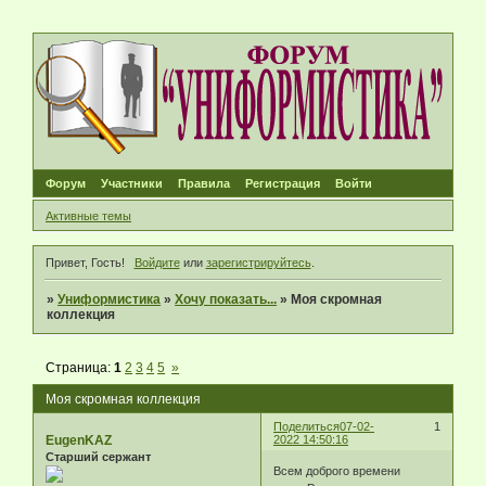
Форум
Участники
Правила
Регистрация
Войти
Активные темы
Привет, Гость!
Войдите
или
зарегистрируйтесь
.
»
Униформистика
»
Хочу показать...
»
Моя скромная
коллекция
Страница:
1
2
3
4
5
»
Моя скромная коллекция
Поделиться
07-02-
1
EugenKAZ
2022 14:50:16
Старший сержант
Всем доброго времени