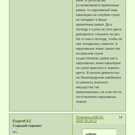
ВМФ. А уж если Вы
устанавливаете временные
рамки, то нарукавный знак
кавалерии на голубом сукне
не попадает в Ваши
временные рамки. Да и
легенду о сукне не того цвета
доводилось слышать не раз.
На то она и легенда, чтобы на
нее попадались новички. А
нарукавные знаки танкистов
на красном сукне
существовали, равно как и
нарукавные знаки кавалерии
на сукне красного и черного
цвета. В начале девяностых
на Ленинградском комбинате
по ремонту военного
имущества так
прикалывались на участке по
изготовлению нарукавных
знаков.
Поделиться
08-02-
14
EugenKAZ
2022 10:19:12
Старший сержант
admin