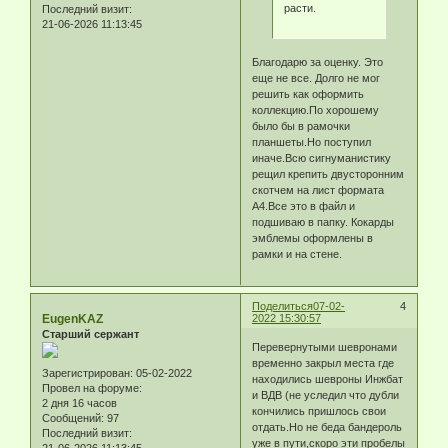
расти.
Последний визит:
21-06-2026 11:13:45
Благодарю за оценку. Это
еще не все. Долго не мог
решить как оформить
коллекцию.По хорошему
было бы в рамочки
планшеты.Но поступил
иначе.Всю сигнуманистику
рещил крепить двусторонним
скотчем на лист формата
А4.Все это в файл и
подшиваю в папку. Кокарды
эмблемы оформлены в
рамки и на стене.
Поделиться
07-02-
4
EugenKAZ
2022 15:30:57
Старший сержант
Перевернутыми шевронами
временно закрыл места где
Зарегистрирован
: 05-02-2022
находились шевроны Инжбат
Провел на форуме:
и ВДВ (не уследил что дубли
2 дня 16 часов
кончились пришлось свои
Сообщений:
97
отдать.Но не беда бандероль
Последний визит:
уже в пути,скоро эти пробелы