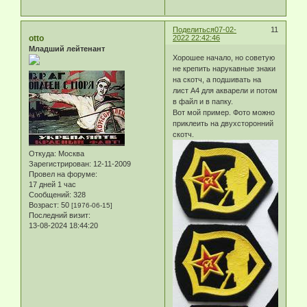
Поделиться
07-02-
11
otto
2022 22:42:46
Младший лейтенант
Хорошее начало, но советую
не крепить нарукавные знаки
на скотч, а подшивать на
лист А4 для акварели и потом
в файл и в папку.
Вот мой пример. Фото можно
приклеить на двухсторонний
скотч.
Откуда:
Москва
Зарегистрирован
: 12-11-2009
Провел на форуме:
17 дней 1 час
Сообщений:
328
Возраст:
50
[1976-06-15]
Последний визит:
13-08-2024 18:44:20