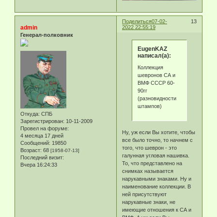
Поделиться
07-02-
13
admin
2022 22:55:19
Генерал-полковник
EugenKAZ
написал(а):
Коллекция
шевронов СА и
ВМФ СССР 60-
90гг
(разновидности
штампов)
Откуда:
СПБ
Зарегистрирован
: 10-11-2009
Провел на форуме:
Ну, уж если Вы хотите, чтобы
4 месяца 17 дней
все было точно, то начнем с
Сообщений:
19850
того, что шеврон - это
Возраст:
68
[1958-07-13]
галунная угловая нашивка.
Последний визит:
То, что представлено на
Вчера 16:24:33
снимках называется
нарукавными знаками. Ну и
наименование коллекции. В
ней присутствуют
нарукавные знаки, не
имеющие отношения к СА и