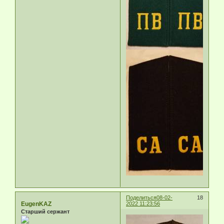
Поделиться
08-02-
18
EugenKAZ
2022 11:23:56
Старший сержант