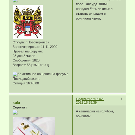
поле - абсурд. ДШМГ -
новодел.Есть ли смысл
ставить их рядом с
оригинальными.
Откуда:
г.Новочеркасск
Зарегистрирован
: 11-11-2009
Провел на форуме:
23 дня 8 часов
Сообщений:
1820
Возраст:
56
[1970-01-11]
.:
Последний визит:
Сегодня 16:45:08
Поделиться
07-02-
7
solo
2022 18:25:39
Сержант
А кавалерия на голубом,
оригінал?