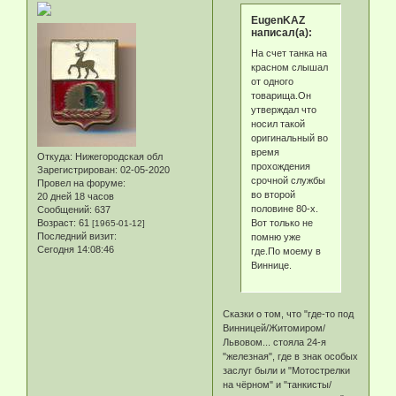
EugenKAZ
написал(а):
На счет танка на
красном слышал
от одного
товарища.Он
утверждал что
носил такой
оригинальный во
время
Откуда:
Нижегородская обл
прохождения
Зарегистрирован
: 02-05-2020
срочной службы
Провел на форуме:
во второй
20 дней 18 часов
половине 80-х.
Сообщений:
637
Вот только не
Возраст:
61
[1965-01-12]
Последний визит:
помню уже
Сегодня 14:08:46
где.По моему в
Виннице.
Сказки о том, что "где-то под
Винницей/Житомиром/
Львовом... стояла 24-я
"железная", где в знак особых
заслуг были и "Мотострелки
на чёрном" и "танкисты/