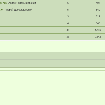
их лиц
Андрей Дробышевский
6
404
ью.
Андрей Дробышевский
5
640
3
319
4
646
48
5706
28
1843