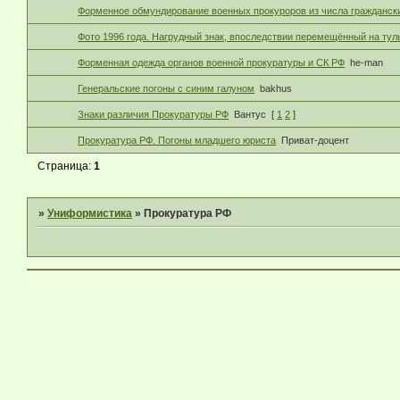
Форменное обмундирование военных прокуроров из числа гражданск
Фото 1996 года. Нагрудный знак, впоследствии перемещённый на тул
Форменная одежда органов военной прокуратуры и СК РФ
he-man
Генеральские погоны с синим галуном
bakhus
Знаки различия Прокуратуры РФ
Вантус
[
1
2
]
Прокуратура РФ. Погоны младшего юриста
Приват-доцент
Страница:
1
»
Униформистика
»
Прокуратура РФ