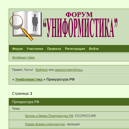
Форум
Участники
Правила
Регистрация
Войти
Активные темы
Привет, Гость!
Войдите
или
зарегистрируйтесь
.
»
Униформистика
»
Прокуратура РФ
Страница:
1
Прокуратура РФ
Тема
Китель и брюки Прокуратуры РФ
СССРОССИЯ
Новая форма прокуратуры
прокурат