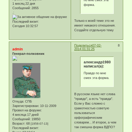
1 месяц 22 дня
форма.
Сообщений:
2855
.:
Только к моей теме это не
Последний визит:
имеет никакого отношения.
Сегодня 10:32:57
Создайте отдельную тему
Поделиться
07-02-
8
admin
2014 01:31:25
Генерал-полковник
александр1980
написал(а):
Правдо по мне
смех эта форма.
В русском языке нет слова
"правдо", а есть "правда".
Откуда:
СПБ
Если у Вас сложно с
Зарегистрирован
: 10-11-2009
грамотностью советую
Провел на форуме:
пользоваться
4 месяца 17 дней
орфографическим
Сообщений:
19850
словарем... И второе, а чем
Возраст:
68
[1958-07-13]
так смешна форма ВДПО?
Последний визит: