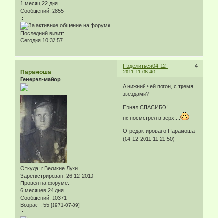
1 месяц 22 дня
Сообщений:
2855
.:
Последний визит:
Сегодня 10:32:57
Поделиться
04-12-
4
Парамоша
2011 11:06:40
Генерал-майор
А нижний чей погон, с тремя
звёздами?
Понял СПАСИБО!
не посмотрел в верх....
Отредактировано Парамоша
(04-12-2011 11:21:50)
Откуда:
г.Великие Луки.
Зарегистрирован
: 26-12-2010
Провел на форуме:
6 месяцев 24 дня
Сообщений:
10371
Возраст:
55
[1971-07-09]
.: