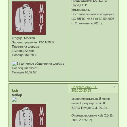
Председателя ЦС ВДПО
Груздя С.И.
Установлены
Постановлением президиума
ЦС ВДПО № 64 от 30.09.2008
г. Отменены в 2010 г.
Откуда:
Москва
Зарегистрирован
: 12-11-2009
Провел на форуме:
1 месяц 22 дня
Сообщений:
2855
.:
Последний визит:
Сегодня 10:32:57
Поделиться
25-11-
2
ksb
2010 20:23:55
Майор
экспериментальный контр-
погон Председателя ЦС
ВДПО Груздя С.И. 2010 г.
Отредактировано ksb (25-11-
2010 20:25:02)