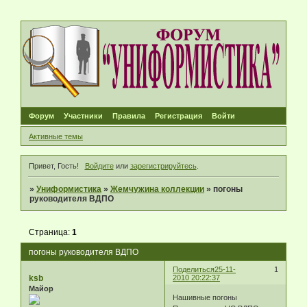
Форум
Участники
Правила
Регистрация
Войти
Активные темы
Привет, Гость!
Войдите
или
зарегистрируйтесь
.
»
Униформистика
»
Жемчужина коллекции
»
погоны
руководителя ВДПО
Страница:
1
погоны руководителя ВДПО
Поделиться
25-11-
1
ksb
2010 20:22:37
Майор
Нашивные погоны