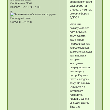
орфографическим
Сообщений:
3642
словарем... И
Возраст:
52
[1974-07-30]
второе, а чем так
.:
смешна форма
ВДПО?
Последний визит:
Сегодня 12:42:58
Извините
пожалуйста что
влез в чужую
тему. Форма
сама вроде
нормальная там
кепка смешная,
за место какарды
там нашивка
которая
выступает
сверху прям как
на кивере у
гусар. Сделаю
фото и создаем
тему. За ошибки
извините я с
китайского
планшета,
пишешь одно а
выходит другое.
Еще раз