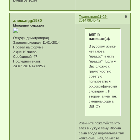
Вчера 07:10:54
Поделиться
11-02-
9
александр1980
2014 08:45:42
Младший сержант
admin
Откуда:
димитровград
написал(а):
Зарегистрирован
: 11-01-2014
В русском языке
Провел на форуме:
нет слова
2 дня 19 часов
"правдо", а есть
Сообщений:
47
"правда". Если у
Последний визит:
24-07-2014 14:09:53
Вас сложно с
грамотностью
советую
пользоваться
орфографическим
словарем... И
второе, а чем так
смешна форма
ВДПО?
Извините пожалуйста что
влез в чужую тему. Форма
сама вроде нормальная там
кепка смешная, за место