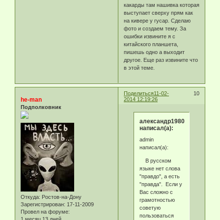
какарды там нашивка которая
выступает сверху прям как
на кивере у гусар. Сделаю
фото и создаем тему. За
ошибки извините я с
китайского планшета,
пишешь одно а выходит
другое. Еще раз извините что
в этой теме.
Поделиться
11-02-
10
he-man
2014 12:19:26
Подполковник
александр1980
написал(а):
admin
написал(а):
В русском
языке нет слова
"правдо", а есть
"правда". Если у
Вас сложно с
Откуда:
Ростов-на-Дону
грамотностью
Зарегистрирован
: 17-11-2009
советую
Провел на форуме:
пользоваться
1 месяц 13 дней