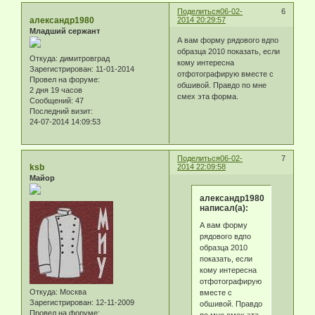
Поделиться
06-02-
6
александр1980
2014 20:29:57
Младший сержант
А вам форму рядового вдпо
образца 2010 показать, если
Откуда:
димитровград
кому интересна
Зарегистрирован
: 11-01-2014
отфотографирую вместе с
Провел на форуме:
обшивой. Правдо по мне
2 дня 19 часов
смех эта форма.
Сообщений:
47
Последний визит:
24-07-2014 14:09:53
Поделиться
06-02-
7
ksb
2014 22:09:58
Майор
александр1980
написал(а):
А вам форму
рядового вдпо
образца 2010
показать, если
кому интересна
отфотографирую
Откуда:
Москва
вместе с
Зарегистрирован
: 12-11-2009
обшивой. Правдо
Провел на форуме:
по мне смех эта