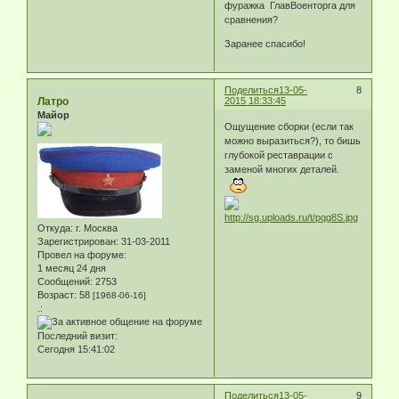
фуражка ГлавВоенторга для
сравнения?
Заранее спасибо!
Поделиться
13-05-
8
Латро
2015 18:33:45
Майор
Ощущение сборки (если так
можно выразиться?), то бишь
глубокой реставрации с
заменой многих деталей.
Откуда:
г. Москва
Зарегистрирован
: 31-03-2011
Провел на форуме:
1 месяц 24 дня
Сообщений:
2753
Возраст:
58
[1968-06-16]
.:
Последний визит:
Сегодня 15:41:02
Поделиться
13-05-
9