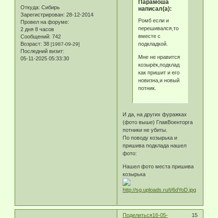
Парамоша
Откуда:
Сибирь
написал(а):
Зарегистрирован
: 28-12-2014
Ромб если и
Провел на форуме:
перешивался,то
2 дня 8 часов
вместе с
Сообщений:
742
подкладкой.
Возраст:
38
[1987-09-29]
Последний визит:
Мне не нравится
05-11-2025 05:33:30
козырёк,подклад
как пришит и его
новизна,и новый
потник.
И да, на других фуражках
(фото выше) ГлавВоенторга
потники не убиты.
По поводу козырька и
пришива подклада нашел
фото:
Нашел фото места пришива
козырька
Поделиться
16-05-
15