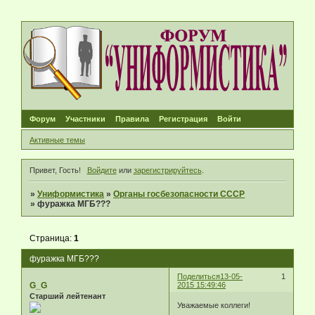
Форум
Участники
Правила
Регистрация
Войти
Активные темы
Привет, Гость!
Войдите
или
зарегистрируйтесь
.
»
Униформистика
»
Органы госбезопасности СССР
»
фуражка МГБ???
Страница:
1
фуражка МГБ???
Поделиться
13-05-
1
G_G
2015 15:49:46
Старший лейтенант
Уважаемые коллеги!