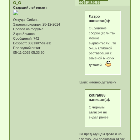
G_G
2015 18:51:39
Старший лейтенант
Латро
Откуда:
Сибирь
написал(а):
Зарегистрирован
: 28-12-2014
Ощущение
Провел на форуме:
сборки (если так
2 дня 8 часов
можно
Сообщений:
742
выразиться?), то
Возраст:
38
[1987-09-29]
Последний визит:
бишь глубокой
05-11-2025 05:33:30
реставрации с
заменой многих
деталей.
Каких именно деталей?
kotjra888
написал(а):
С чёрным
атласом не
видел ранее.
На предыдущем фото и на
следующем подкладка атлас,