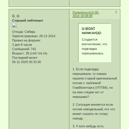
Поделиться
13-05-
7
G_G
2015 18:08:08
Старший лейтенант
U-BOAT
Откуда:
Сибирь
написал(а):
Зарегистрирован
: 28-12-2014
Создается
Провел на форуме:
впечатление, что
2 дня 8 часов
подкладка
Сообщений:
742
перешивалась.
Возраст:
38
[1987-09-29]
Последний визит:
05-11-2025 05:33:30
1. Если подкладку
перешивали, то поверх
нашили старый оригинальный
потник с эмблемой
ГлавВоенторга (УПТВА), но
на нем следов нет от
перешива?
2. Ситуация меняется если
потник новодельный, кто что
может сказать по этому
поводу.
3. У кого нибудь есть