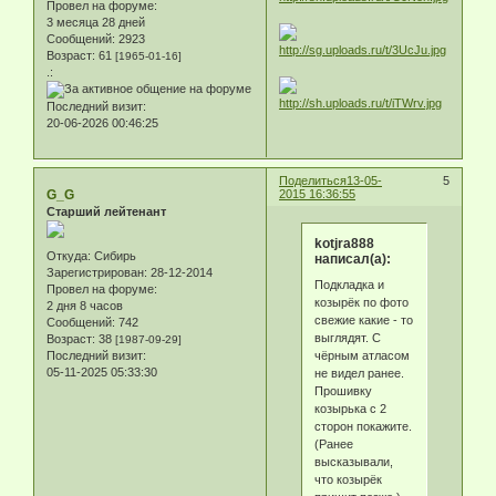
Провел на форуме:
3 месяца 28 дней
Сообщений:
2923
Возраст:
61
[1965-01-16]
.:
Последний визит:
20-06-2026 00:46:25
Поделиться
13-05-
5
G_G
2015 16:36:55
Старший лейтенант
kotjra888
Откуда:
Сибирь
написал(а):
Зарегистрирован
: 28-12-2014
Подкладка и
Провел на форуме:
козырёк по фото
2 дня 8 часов
свежие какие - то
Сообщений:
742
выглядят. С
Возраст:
38
[1987-09-29]
Последний визит:
чёрным атласом
05-11-2025 05:33:30
не видел ранее.
Прошивку
козырька с 2
сторон покажите.
(Ранее
высказывали,
что козырёк