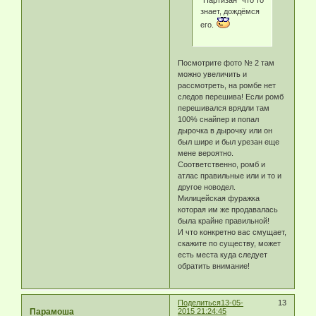
"Партизан" что то
знает, дождёмся
его.
Посмотрите фото № 2 там
можно увеличить и
рассмотреть, на ромбе нет
следов перешива! Если ромб
перешивался врядли там
100% снайпер и попал
дырочка в дырочку или он
был шире и был урезан еще
мене вероятно.
Соответственно, ромб и
атлас правильные или и то и
другое новодел.
Милицейская фуражка
которая им же продавалась
была крайне правильной!
И что конкретно вас смущает,
скажите по существу, может
есть места куда следует
обратить внимание!
Поделиться
13-05-
13
Парамоша
2015 21:24:45