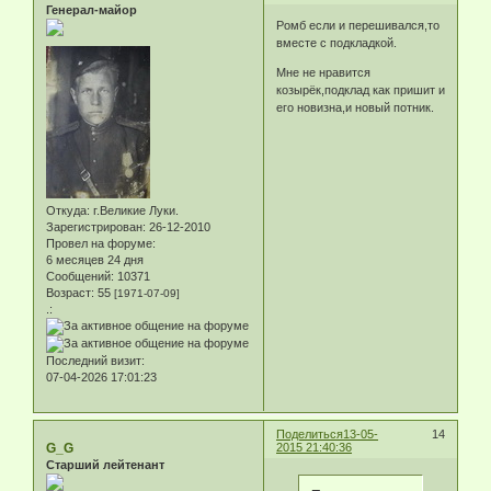
Генерал-майор
Ромб если и перешивался,то
вместе с подкладкой.
Мне не нравится
козырёк,подклад как пришит и
его новизна,и новый потник.
Откуда:
г.Великие Луки.
Зарегистрирован
: 26-12-2010
Провел на форуме:
6 месяцев 24 дня
Сообщений:
10371
Возраст:
55
[1971-07-09]
.:
Последний визит:
07-04-2026 17:01:23
Поделиться
13-05-
14
G_G
2015 21:40:36
Старший лейтенант