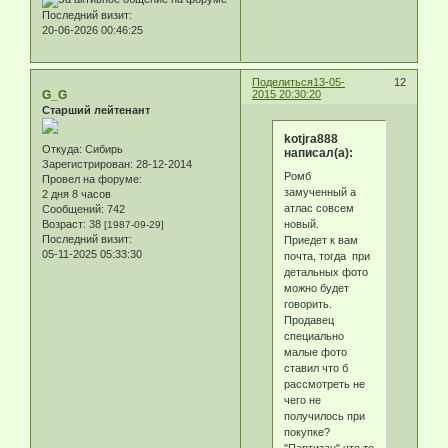
Последний визит:
20-06-2026 00:46:25
Поделиться
13-05-
12
G_G
2015 20:30:20
Старший лейтенант
kotjra888
Откуда:
Сибирь
написал(а):
Зарегистрирован
: 28-12-2014
Ромб
Провел на форуме:
замученный а
2 дня 8 часов
атлас совсем
Сообщений:
742
новый.
Возраст:
38
[1987-09-29]
Последний визит:
Приедет к вам
05-11-2025 05:33:30
почта, тогда при
детальных фото
можно будет
говорить.
Продавец
специально
малые фото
ставил что б
рассмотреть не
чего не
получилось при
покупке?