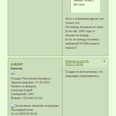
пришит позже.)
Вот моя.
Фото к сожалению других нет,
только эти.
По поводу козырька не знаю.
Если обр. 1947 года то
похоже на правду.
А что по поводу потника с
эмблемой УПТВА можете
сказать?
Поделиться
13-05-
6
U-BOAT
2015 17:40:04
Капитан
Создается впечатление, что
подкладка перешивалась.
Откуда:
Республика Беларусь
Зарегистрирован
: 27-03-2013
Провел на форуме:
4 месяца 6 дней
Сообщений:
1447
Возраст:
43
[1982-10-04]
.:
Последний визит:
21-12-2023 01:45:15