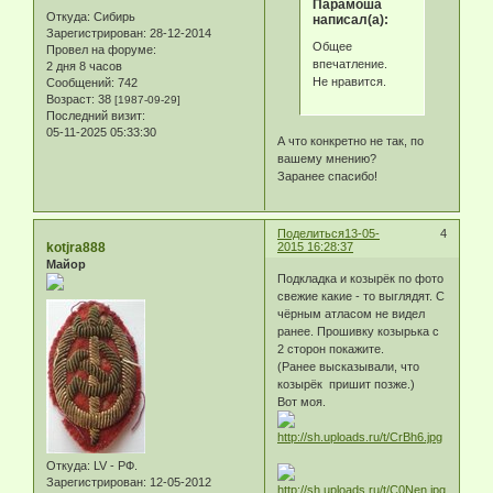
Парамоша
Откуда:
Сибирь
написал(а):
Зарегистрирован
: 28-12-2014
Общее
Провел на форуме:
впечатление.
2 дня 8 часов
Не нравится.
Сообщений:
742
Возраст:
38
[1987-09-29]
Последний визит:
05-11-2025 05:33:30
А что конкретно не так, по
вашему мнению?
Заранее спасибо!
Поделиться
13-05-
4
kotjra888
2015 16:28:37
Майор
Подкладка и козырёк по фото
свежие какие - то выглядят. С
чёрным атласом не видел
ранее. Прошивку козырька с
2 сторон покажите.
(Ранее высказывали, что
козырёк пришит позже.)
Вот моя.
Откуда:
LV - РФ.
Зарегистрирован
: 12-05-2012