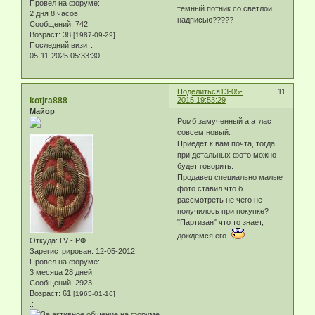
Провел на форуме:
темный потник со светлой
2 дня 8 часов
надписью?????
Сообщений:
742
Возраст:
38
[1987-09-29]
Последний визит:
05-11-2025 05:33:30
Поделиться
13-05-
11
kotjra888
2015 19:53:29
Майор
Ромб замученный а атлас
совсем новый.
Приедет к вам почта, тогда
при детальных фото можно
будет говорить.
Продавец специально малые
фото ставил что б
рассмотреть не чего не
получилось при покупке?
"Партизан" что то знает,
дождёмся его.
Откуда:
LV - РФ.
Зарегистрирован
: 12-05-2012
Провел на форуме:
3 месяца 28 дней
Сообщений:
2923
Возраст:
61
[1965-01-16]
.: