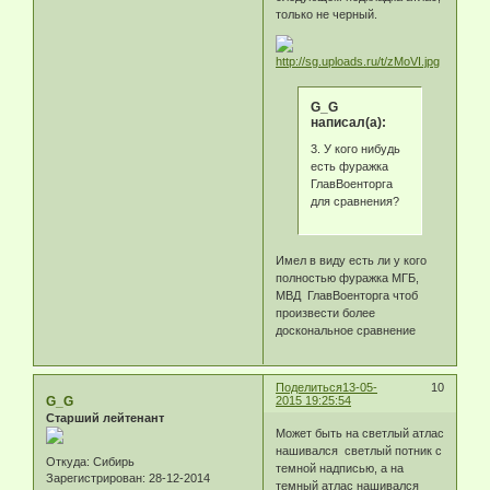
только не черный.
G_G
написал(а):
3. У кого нибудь
есть фуражка
ГлавВоенторга
для сравнения?
Имел в виду есть ли у кого
полностью фуражка МГБ,
МВД ГлавВоенторга чтоб
произвести более
доскональное сравнение
Поделиться
13-05-
10
G_G
2015 19:25:54
Старший лейтенант
Может быть на светлый атлас
нашивался светлый потник с
Откуда:
Сибирь
темной надписью, а на
Зарегистрирован
: 28-12-2014
темный атлас нашивался