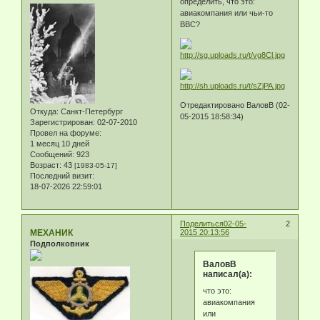
определить, что это:
авиакомпания или чьи-то
ВВС?
Отредактировано ВаловВ (02-
Откуда:
Санкт-Петербург
05-2015 18:58:34)
Зарегистрирован
: 02-07-2010
Провел на форуме:
1 месяц 10 дней
Сообщений:
923
Возраст:
43
[1983-05-17]
Последний визит:
18-07-2026 22:59:01
Поделиться
02-05-
2
МЕХАНИК
2015 20:13:56
Подполковник
ВаловВ
написал(а):
что это:
авиакомпания
или