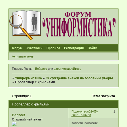
Форум
Участники
Правила
Регистрация
Войти
Активные темы
Привет, Гость!
Войдите
или
зарегистрируйтесь
.
»
Униформистика
»
Обсуждение знаков на головные уборы
»
Пропеллер с крыльями
Страница:
1
Тема закрыта
Пропеллер с крыльями
Поделиться
02-05-
1
ВаловВ
2015 18:56:58
Старший лейтенант
Коллеги, помогите