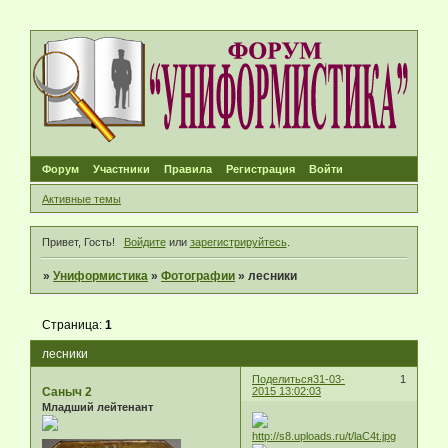
Форум
Участники
Правила
Регистрация
Войти
Активные темы
Привет, Гость!
Войдите
или
зарегистрируйтесь
.
»
Униформистика
»
Фотографии
»
лесники
Страница:
1
лесники
Поделиться
31-03-
1
Саныч 2
2015 13:02:03
Младший лейтенант