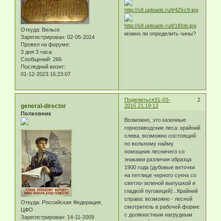
Откуда:
Вельск
можно ли определить чины?
Зарегистрирован
: 02-05-2014
Провел на форуме:
3 дня 3 часа
Сообщений:
266
Последний визит:
01-12-2023 16:23:07
Поделиться
31-03-
2
general-director
2015 21:19:13
Полковник
Возможно, это казенные
горнозаводские леса: крайний
слева, возможно состоящий
по вольному найму
помощник лесничего со
знаками различия образца
1900 года (дубовые веточки
на петлице черного сукна со
светло-зеленой выпушкой и
гладкой пуговицей)...Крайний
справа: возможно - лесной
Откуда:
Российская Федерация,
смотритель в рабочей форме
ЦФО
с должностным нагрудным
Зарегистрирован
: 14-11-2009