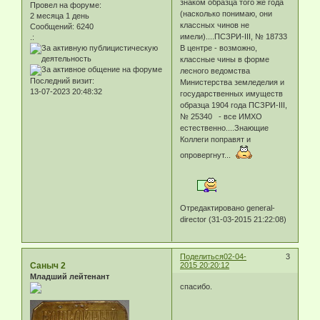
знаком образца того же года
Провел на форуме:
(насколько понимаю, они
2 месяца 1 день
классных чинов не
Сообщений:
6240
имели)....ПСЗРИ-III, № 18733
.:
В центре - возможно,
классные чины в форме
лесного ведомства
Последний визит:
Министерства земледелия и
13-07-2023 20:48:32
государственных имуществ
образца 1904 года ПСЗРИ-III,
№ 25340 - все ИМХО
естественно....Знающие
Коллеги поправят и
опровергнут...
Отредактировано general-
director (31-03-2015 21:22:08)
Поделиться
02-04-
3
Саныч 2
2015 20:20:12
Младший лейтенант
спасибо.