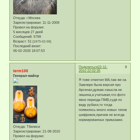
Откуда:
г.Москва
Зарегистрирован
: 11-11-2009
Провел на форуме:
5 месяцев 27 дней
Сообщений:
5799
Возраст:
51
[1975-02-06]
Последний визит:
06-02-2026 18:07:53
Поделиться
22-11-
8
term100
2010 22:02:35
Генерал-майор
Я тоже отметил МА,там же на
Замлере была версия про
Арсенал,думаю смысла не
лишена,а учитывая,что фото
явно периода ПМВ,судя по
виду рубахи,то тогда
появилось много новых типов
шифровок,причем не всегда
нормированных приказами.
Откуда:
Тбилиси
Зарегистрирован
: 21-08-2010
Провел на форуме: