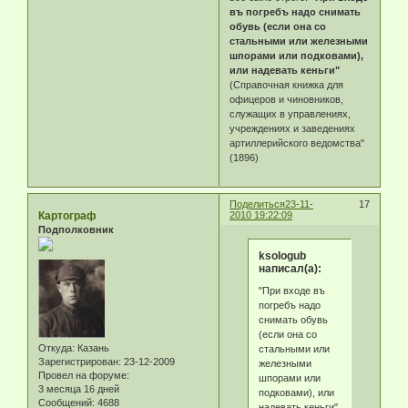
въ погребъ надо снимать
обувь (если она со
стальными или железными
шпорами или подковами),
или надевать кеньги"
(Справочная книжка для
офицеров и чиновников,
служащих в управлениях,
учреждениях и заведениях
артиллерийского ведомства"
(1896)
Поделиться
23-11-
17
Картограф
2010 19:22:09
Подполковник
ksologub
написал(а):
"При входе въ
погребъ надо
снимать обувь
(если она со
Откуда:
Казань
стальными или
Зарегистрирован
: 23-12-2009
железными
Провел на форуме:
шпорами или
3 месяца 16 дней
подковами), или
Сообщений:
4688
надевать кеньги"