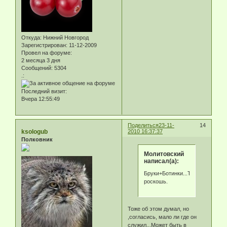
Откуда:
Нижний Новгород
Зарегистрирован
: 11-12-2009
Провел на форуме:
2 месяца 3 дня
Сообщений:
5304
.:
Последний визит:
Вчера 12:55:49
Поделиться
23-11-
14
ksologub
2010 16:37:37
Полковник
Молитовский
написал(а):
Бруки+Ботинки...Тыловая
роскошь.
Тоже об этом думал, но
,согласись, мало ли где он
служил...Может быть в