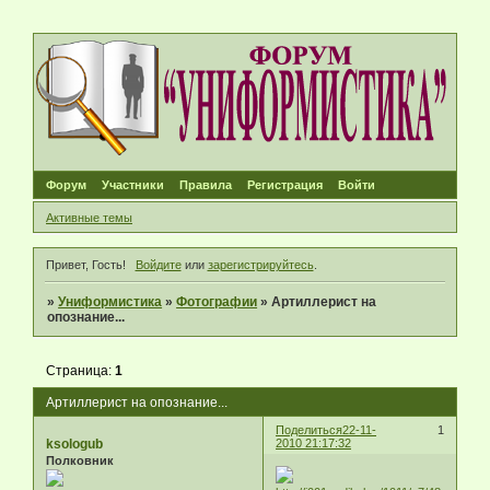
Форум
Участники
Правила
Регистрация
Войти
Активные темы
Привет, Гость!
Войдите
или
зарегистрируйтесь
.
»
Униформистика
»
Фотографии
»
Артиллерист на
опознание...
Страница:
1
Артиллерист на опознание...
Поделиться
22-11-
1
ksologub
2010 21:17:32
Полковник