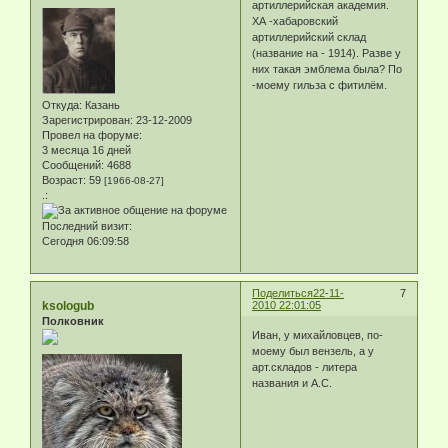
артиллерийская академия.
ХА -хабаровский
артиллерийский склад
(название на - 1914). Разве у
них такая эмблема была? По
-моему гильза с фитилём.
Откуда:
Казань
Зарегистрирован
: 23-12-2009
Провел на форуме:
3 месяца 16 дней
Сообщений:
4688
Возраст:
59
[1966-08-27]
.:
Последний визит:
Сегодня 06:09:58
Поделиться
22-11-
7
ksologub
2010 22:01:05
Полковник
Иван, у михайловцев, по-
моему был вензель, а у
арт.складов - литера
названия и А.С.