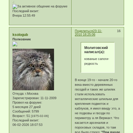
.:
Последний визит:
Вчера 12:55:49
Поделиться
23-11-
16
ksologub
2010 18:25:06
Полковник
Молитовский
написал(а):
кованые сапоги-
редкость
В конце 19-го - начале 20-го
века вместо деревянных
гвоздей и таких же шпилек
Откуда:
г.Москва
стали использовать
Зарегистрирован
: 11-11-2009
металлические шпильки для
Провел на форуме:
крепления подметок и
5 месяцев 27 дней
каблуков, я имел ввиду это, а
Сообщений:
5799
не подковы и гвозди по
Возраст:
51
[1975-02-06]
периметру а ля Вермахт. Что
Последний визит:
касается арсеналов и
06-02-2026 18:07:53
пороховых складов, то там
все было строго:
"При входе