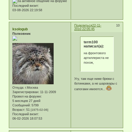
Последний визит:
03-08-2026 22:19:58
Поделиться
22-11-
10
ksologub
2010 22:05:45
Полковник
term100
написал(а):
на фронтового
артиллериста не
похож,
Угу, там еще ниже брюки с
ботинками, а не шаровары с
Откуда:
г.Москва
сапогами имеются...
Зарегистрирован
: 11-11-2009
Провел на форуме:
5 месяцев 27 дней
Сообщений:
5799
Возраст:
51
[1975-02-06]
Последний визит:
06-02-2026 18:07:53