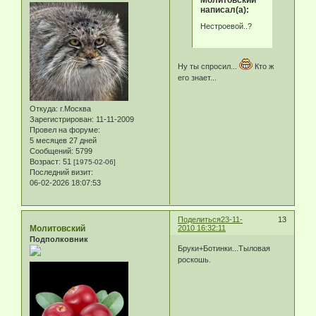
написал(а):
Нестроевой..?
Ну ты спросил...
Кто ж
его знает...
Откуда:
г.Москва
Зарегистрирован
: 11-11-2009
Провел на форуме:
5 месяцев 27 дней
Сообщений:
5799
Возраст:
51
[1975-02-06]
Последний визит:
06-02-2026 18:07:53
Поделиться
23-11-
13
Молитовский
2010 16:32:11
Подполковник
Бруки+Ботинки...Тыловая
роскошь.