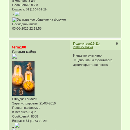
8 месяцев 3 дня
Сообщений:
8688
Возраст:
61
[1964-08-29]
.:
Последний визит:
03-08-2026 22:19:58
Поделиться
22-11-
9
term100
2010 22:04:24
Генерал-майор
И еще погоны явно
-Индпошив,на фронтового
артиллериста не похож,
Откуда:
Тбилиси
Зарегистрирован
: 21-08-2010
Провел на форуме:
8 месяцев 3 дня
Сообщений:
8688
Возраст:
61
[1964-08-29]
.: