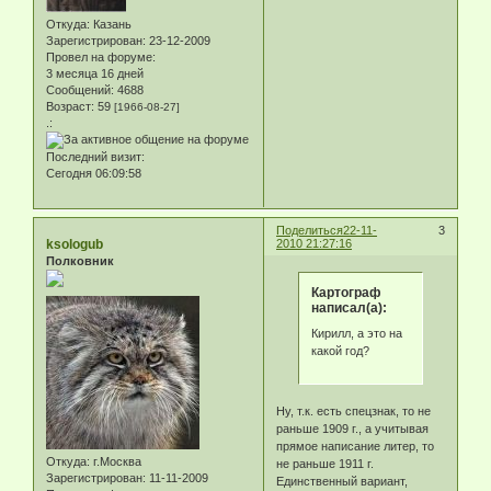
Откуда:
Казань
Зарегистрирован
: 23-12-2009
Провел на форуме:
3 месяца 16 дней
Сообщений:
4688
Возраст:
59
[1966-08-27]
.:
Последний визит:
Сегодня 06:09:58
Поделиться
22-11-
3
ksologub
2010 21:27:16
Полковник
Картограф
написал(а):
Кирилл, а это на
какой год?
Ну, т.к. есть спецзнак, то не
раньше 1909 г., а учитывая
прямое написание литер, то
Откуда:
г.Москва
не раньше 1911 г.
Зарегистрирован
: 11-11-2009
Единственный вариант,