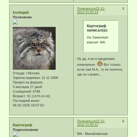
Поделиться
22-11-
5
ksologub
2010 21:52:13
Полковник
Картограф
написал(а):
На Заммлере
версия- МА.
Ну да, я ее и предложил
изначально
Вот только
если там М.А., то не понятно,
Откуда:
г.Москва
где он служил...
Зарегистрирован
: 11-11-2009
Провел на форуме:
5 месяцев 27 дней
Сообщений:
5799
Возраст:
51
[1975-02-06]
Последний визит:
06-02-2026 18:07:53
Поделиться
22-11-
6
Картограф
2010 21:55:12
Подполковник
МА - Михайловская