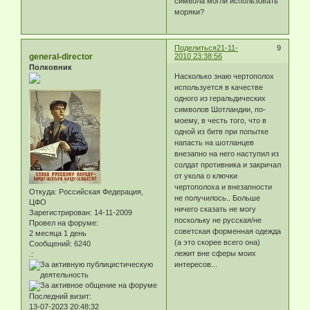
символа могли использовать
моряки?
Поделиться
21-11-
9
general-director
2010 23:38:56
Полковник
Насколько знаю чертополох
используется в качестве
одного из геральдических
символов Шотландии, по-
моему, в честь того, что в
одной из битв при попытке
напасть на шотланцев
внезапно на него наступил из
солдат противника и закричал
от укола о ключки
чертополоха и внезапности
Откуда:
Российская Федерация,
не получилось.. Больше
ЦФО
ничего сказать не могу
Зарегистрирован
: 14-11-2009
поскольку не русская/не
Провел на форуме:
советская форменная одежда
2 месяца 1 день
(а это скорее всего она)
Сообщений:
6240
лежит вне сферы моих
.:
интересов...
Последний визит:
13-07-2023 20:48:32