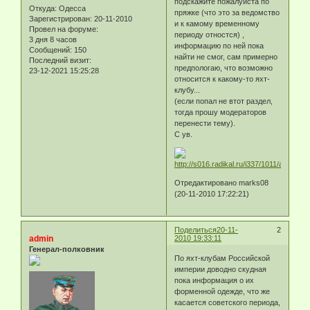
подскажите пожалуйста по
Откуда:
Одесса
пряжке (что это за ведомство
Зарегистрирован
: 20-11-2010
и к камому временному
Провел на форуме:
периоду отностся) ,
3 дня 8 часов
информацию по ней пока
Сообщений:
150
найти не смог, сам примерно
Последний визит:
предпологаю, что возможно
23-12-2021 15:25:28
относится к какому-то яхт-
клубу...
(если попал не втот раздел,
тогда прошу модераторов
перенести тему).
С ув.
Отредактировано marks08
(20-11-2010 17:22:21)
Поделиться
20-11-
2
admin
2010 19:33:11
Генерал-полковник
По яхт-клубам Российской
империи доводно скудная
пока информация о их
форменной одежде, что же
касается советского периода,