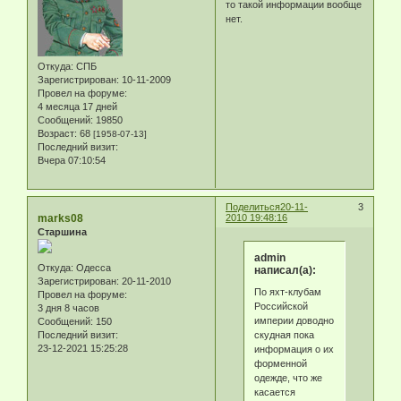
то такой информации вообще
нет.
Откуда:
СПБ
Зарегистрирован
: 10-11-2009
Провел на форуме:
4 месяца 17 дней
Сообщений:
19850
Возраст:
68
[1958-07-13]
Последний визит:
Вчера 07:10:54
Поделиться
20-11-
3
marks08
2010 19:48:16
Старшина
admin
Откуда:
Одесса
написал(а):
Зарегистрирован
: 20-11-2010
По яхт-клубам
Провел на форуме:
Российской
3 дня 8 часов
империи доводно
Сообщений:
150
скудная пока
Последний визит:
23-12-2021 15:25:28
информация о их
форменной
одежде, что же
касается