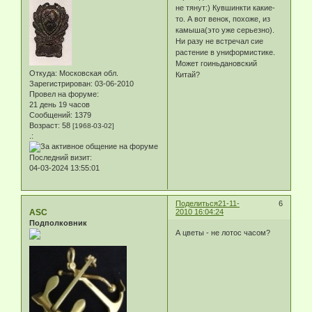
не тянут:) Кувшинкти какие-
то. А вот венок, похоже, из
камыша(это уже серьезно).
Ни разу не встречал сие
растение в униформистике.
Может гоиньдановский
Откуда:
Московская обл.
Китай?
Зарегистрирован
: 03-06-2010
Провел на форуме:
21 день 19 часов
Сообщений:
1379
Возраст:
58
[1968-03-02]
.:
Последний визит:
04-03-2024 13:55:01
Поделиться
21-11-
6
ASC
2010 16:04:24
Подполковник
А цветы - не лотос часом?