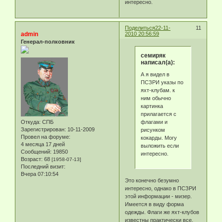
интересно.
Поделиться
22-11-
11
admin
2010 20:56:59
Генерал-полковник
семиряк
написал(а):
А я видел в
ПСЗРИ указы по
яхт-клубам. к
ним обычно
картинка
прилагается с
флагами и
Откуда:
СПБ
Зарегистрирован
: 10-11-2009
рисунком
Провел на форуме:
кокарды. Могу
4 месяца 17 дней
выложить если
Сообщений:
19850
интересно.
Возраст:
68
[1958-07-13]
Последний визит:
Вчера 07:10:54
Это конечно безумно
интересно, однако в ПСЗРИ
этой информации - мизер.
Имеется в виду форма
одежды. Флаги же яхт-клубов
известны практически все.