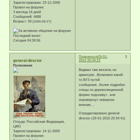
Зарегистрирован
: 23-12-2009
Провел на форуме:
3 месяца 16 дней
Сообщений:
4688
Возраст:
59
[1966-08-27]
.:
Последний визит:
Сегодня 04:39:56
Поделиться
29-01-
3
general-director
2015 20:34:23
Полковник
Видимо там вензель на
арматуре...Возможно какой-
то ВУЗ путей
сообщения...Более подробно
спецы по дореволюционной
форме подскажут...или
опровергнут неверное
мнение....
Отредактировано general-
director (29-01-2015 20:34:41)
Откуда:
Российская Федерация,
ЦФО
Зарегистрирован
: 14-11-2009
Провел на форуме: