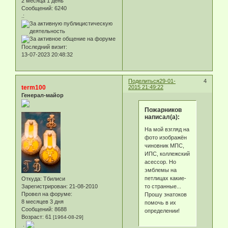
2 месяца 1 день
Сообщений:
6240
.:
Последний визит:
13-07-2023 20:48:32
Поделиться
29-01-
4
term100
2015 21:49:22
Генерал-майор
Пожарников
написал(а):
На мой взгляд на
фото изображён
чиновник МПС,
ИПС, коллежский
асессор. Но
эмблемы на
петлицах какие-
Откуда:
Тбилиси
то странные...
Зарегистрирован
: 21-08-2010
Провел на форуме:
Прошу знатоков
8 месяцев 3 дня
помочь в их
Сообщений:
8688
определении!
Возраст:
61
[1964-08-29]
.: