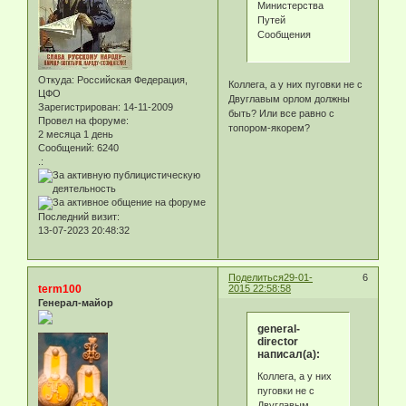
Министерства
Путей
Сообщения
Откуда:
Российская Федерация,
Коллега, а у них пуговки не с
ЦФО
Двуглавым орлом должны
Зарегистрирован
: 14-11-2009
быть? Или все равно с
Провел на форуме:
топором-якорем?
2 месяца 1 день
Сообщений:
6240
.:
Последний визит:
13-07-2023 20:48:32
Поделиться
29-01-
6
term100
2015 22:58:58
Генерал-майор
general-
director
написал(а):
Коллега, а у них
пуговки не с
Двуглавым