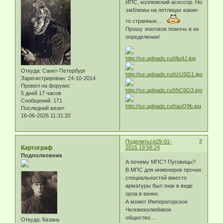
ИПС, коллежский асессор. Но
эмблемы на петлицах какие-
то странные...
Прошу знатоков помочь в их
определении!
Откуда:
Санкт-Петербург
Зарегистрирован
: 24-10-2014
Провел на форуме:
5 дней 17 часов
Сообщений:
171
Последний визит:
16-06-2026 11:31:20
Поделиться
29-01-
2
Картограф
2015 19:58:24
Подполковник
А почему МПС? Пуговицы?
В МПС для инженеров прочих
специальностей вместо
арматуры был знак в виде
орла в венке.
А может Императорское
Человеколюбивое
общество....
Откуда:
Казань