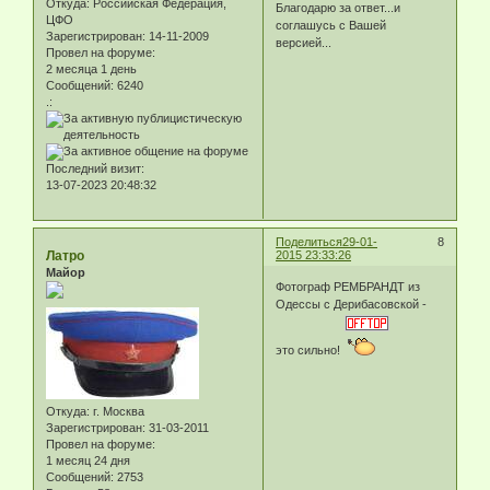
Откуда:
Российская Федерация,
Благодарю за ответ...и
ЦФО
соглашусь с Вашей
Зарегистрирован
: 14-11-2009
версией...
Провел на форуме:
2 месяца 1 день
Сообщений:
6240
.:
Последний визит:
13-07-2023 20:48:32
Поделиться
29-01-
8
Латро
2015 23:33:26
Майор
Фотограф РЕМБРАНДТ из
Одессы с Дерибасовской -
это сильно!
Откуда:
г. Москва
Зарегистрирован
: 31-03-2011
Провел на форуме:
1 месяц 24 дня
Сообщений:
2753