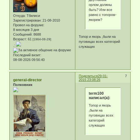
орлом должны
быть? Или все
равно с топором-
Откуда:
Тбилиси
якорем?
Зарегистрирован
: 21-08-2010
Провел на форуме:
8 месяцев 3 дня
Сообщений:
8688
Топор и якорь ,были на
Возраст:
61
[1964-08-29]
пуговицах всех категорий
.:
служащих
Последний визит:
08-08-2026 09:56:40
Поделиться
29-01-
7
general-director
2015 23:08:26
Полковник
term100
написал(а):
Топор и якорь
,были на
пуговицах всех
категорий
служащих