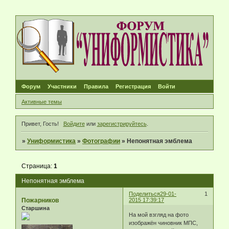
Форум
Участники
Правила
Регистрация
Войти
Активные темы
Привет, Гость!
Войдите
или
зарегистрируйтесь
.
»
Униформистика
»
Фотографии
»
Непонятная эмблема
Страница:
1
Непонятная эмблема
Поделиться
29-01-
1
Пожарников
2015 17:39:17
Старшина
На мой взгляд на фото
изображён чиновник МПС,