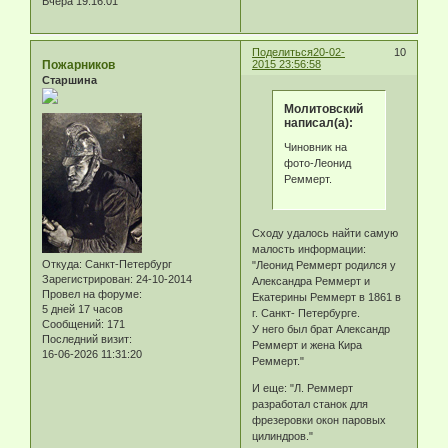
Вчера 19:16:01
Поделиться
20-02-
10
Пожарников
2015 23:56:58
Старшина
Молитовский
написал(а):
Чиновник на
фото-Леонид
Реммерт.
Сходу удалось найти самую
малость информации:
Откуда:
Санкт-Петербург
"Леонид Реммерт родился у
Зарегистрирован
: 24-10-2014
Александра Реммерт и
Провел на форуме:
Екатерины Реммерт в 1861 в
5 дней 17 часов
г. Санкт- Петербурге.
Сообщений:
171
У него был брат Александр
Последний визит:
Реммерт и жена Кира
16-06-2026 11:31:20
Реммерт."
И еще: "Л. Реммерт
разработал станок для
фрезеровки окон паровых
цилиндров."