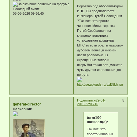
Вероятно под аббревиатурой
Последний визит:
ИПС ,Вы предполагаете-
08-08-2026 09:56:40
Инженера Путей Сообщения
?Так вот ,это просто
чиновник Министерства
Путей Сообщения ,на
клапанах воротника
-стандартная арматура
МПС,то есть орел в лаврово-
дубовом венке ,в нижней
части расположены
скрещенные топор и
якорь.Вот такая вот ,может в
чуть другом исполнении ,но
не суть
Поделиться
29-01-
5
general-director
2015 22:06:16
Полковник
term100
написал(а):
Так вот ,это
просто чиновник