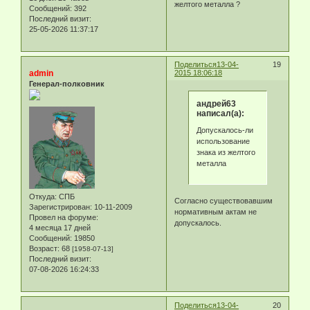
желтого металла ?
Сообщений:
392
Последний визит:
25-05-2026 11:37:17
Поделиться
13-04-
19
admin
2015 18:06:18
Генерал-полковник
андрей63
написал(а):
Допускалось-ли
использование
знака из желтого
металла
Откуда:
СПБ
Согласно существовавшим
Зарегистрирован
: 10-11-2009
нормативным актам не
Провел на форуме:
допускалось.
4 месяца 17 дней
Сообщений:
19850
Возраст:
68
[1958-07-13]
Последний визит:
07-08-2026 16:24:33
Поделиться
13-04-
20