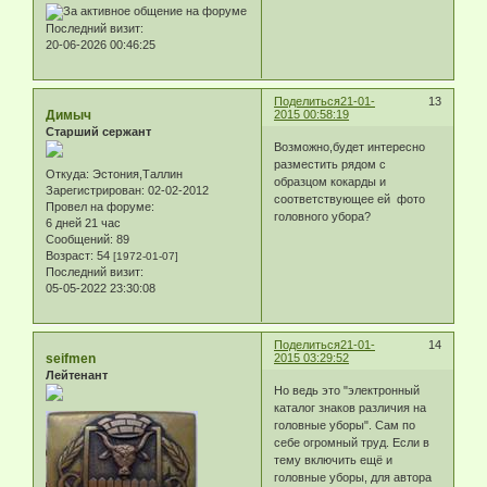
Последний визит:
20-06-2026 00:46:25
Поделиться
21-01-
13
Димыч
2015 00:58:19
Старший сержант
Возможно,будет интересно
разместить рядом с
Откуда:
Эстония,Таллин
образцом кокарды и
Зарегистрирован
: 02-02-2012
соответствующее ей фото
Провел на форуме:
головного убора?
6 дней 21 час
Сообщений:
89
Возраст:
54
[1972-01-07]
Последний визит:
05-05-2022 23:30:08
Поделиться
21-01-
14
seifmen
2015 03:29:52
Лейтенант
Но ведь это "электронный
каталог знаков различия на
головные уборы". Сам по
себе огромный труд. Если в
тему включить ещё и
головные уборы, для автора