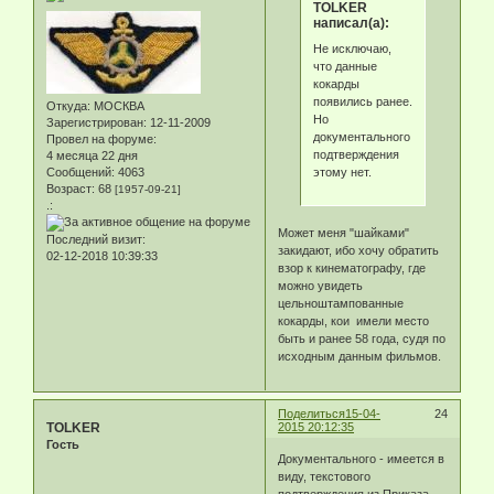
TOLKER
написал(а):
Не исключаю,
что данные
кокарды
появились ранее.
Откуда:
МОСКВА
Но
Зарегистрирован
: 12-11-2009
документального
Провел на форуме:
подтверждения
4 месяца 22 дня
этому нет.
Сообщений:
4063
Возраст:
68
[1957-09-21]
.:
Может меня "шайками"
Последний визит:
закидают, ибо хочу обратить
02-12-2018 10:39:33
взор к кинематографу, где
можно увидеть
цельноштампованные
кокарды, кои имели место
быть и ранее 58 года, судя по
исходным данным фильмов.
Поделиться
15-04-
24
TOLKER
2015 20:12:35
Гость
Документального - имеется в
виду, текстового