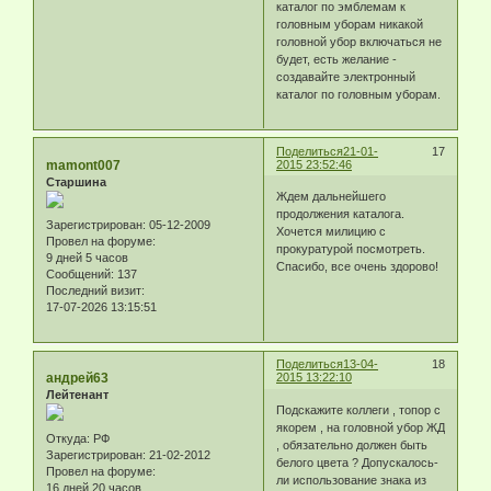
каталог по эмблемам к
головным уборам никакой
головной убор включаться не
будет, есть желание -
создавайте электронный
каталог по головным уборам.
Поделиться
21-01-
17
mamont007
2015 23:52:46
Старшина
Ждем дальнейшего
продолжения каталога.
Зарегистрирован
: 05-12-2009
Хочется милицию с
Провел на форуме:
прокуратурой посмотреть.
9 дней 5 часов
Спасибо, все очень здорово!
Сообщений:
137
Последний визит:
17-07-2026 13:15:51
Поделиться
13-04-
18
андрей63
2015 13:22:10
Лейтенант
Подскажите коллеги , топор с
якорем , на головной убор ЖД
Откуда:
РФ
, обязательно должен быть
Зарегистрирован
: 21-02-2012
белого цвета ? Допускалось-
Провел на форуме:
ли использование знака из
16 дней 20 часов