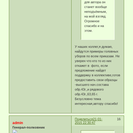
для автора он
станет вообще
неподъёмным,
на мой взгляд.
Огромное
спасибо и на
этом.
У наших коллег,я думаю,
найдутся примеры головных
уборов по всем приказам. Не
уверен что кто то из них
откажет в фото, если
предложение найдет
поддержку в коллективе,готов
предоставить свои образцы
-высшего нач.состава
обр.43г.,и рядового
обр.43г.,63,65 г.
Безусловно тема
интересная,автору спасибо!
Поделиться
21-01-
16
admin
2015 22:30:47
Генерал-полковник