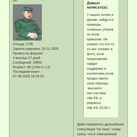
Димыч
написал(а):
У наших коллег,я
думаю, найдутся
примеры
головных уборов
по всем
приказам. Не
уверен что кто то
Откуда:
СПБ
Зарегистрирован
: 10-11-2009
из них откажет в
Провел на форуме:
фото, если
4 месяца 17 дней
предложение
Сообщений:
19850
найдет
Возраст:
68
[1958-07-13]
поддержку в
Последний визит:
коллективе,готов
07-08-2026 16:24:33
предоставить
свои образцы
-высшего
нач.состава
обр.43г.,и
рядового
обр.43г.,63,65 г.
Дабы прекратить дальнейшие
спекуляции "на тему" скажу
сразу, что в электронный