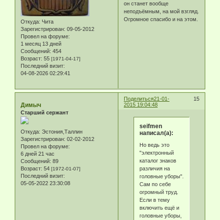
он станет вообще
неподъёмным, на мой взгляд.
Огромное спасибо и на этом.
Откуда:
Чита
Зарегистрирован
: 09-05-2012
Провел на форуме:
1 месяц 13 дней
Сообщений:
454
Возраст:
55
[1971-04-17]
Последний визит:
04-08-2026 02:29:41
Поделиться
21-01-
15
Димыч
2015 19:04:48
Старший сержант
seifmen
Откуда:
Эстония,Таллин
написал(а):
Зарегистрирован
: 02-02-2012
Но ведь это
Провел на форуме:
"электронный
6 дней 21 час
каталог знаков
Сообщений:
89
различия на
Возраст:
54
[1972-01-07]
Последний визит:
головные уборы".
05-05-2022 23:30:08
Сам по себе
огромный труд.
Если в тему
включить ещё и
головные уборы,