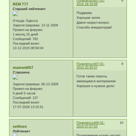
Поделиться
07-01-
8
REM 777
2015 16:19:08
Старший лейтенант
Поддержу.
Хорошая затея.
Откуда:
Одесса
Давно назрел вопрос.
Зарегистрирован
: 13-11-2009
Спасибо инициаторам!
Провел на форуме:
1 месяц 15 дней
Сообщений:
782
Последний визит:
13-12-2015 08:56:04
Поделиться
07-01-
9
mamont007
2015 20:35:57
Старшина
Готов также помочь
имеющимся материалом.
Зарегистрирован
: 05-12-2009
Хорошее и нужное дело!
Провел на форуме:
9 дней 5 часов
Сообщений:
137
Последний визит:
17-07-2026 13:15:51
Поделиться
09-01-
10
seifmen
2015 07:07:53
Лейтенант
Поддерживаю коллег насчёт