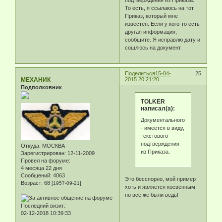
подтверждения из Приказа.
То есть, я ссылаюсь на тот
Приказ, который мне
известен. Если у кого-то есть
другая информация,
сообщите. Я исправлю дату и
сошлюсь на документ.
Поделиться
15-04-
25
МЕХАНИК
2015 20:21:20
Подполковник
TOLKER
написал(а):
Документального
- имеется в виду,
текстового
подтверждения
Откуда:
МОСКВА
из Приказа.
Зарегистрирован
: 12-11-2009
Провел на форуме:
4 месяца 22 дня
Сообщений:
4063
Это бесспорно, мой пример
Возраст:
68
[1957-09-21]
хоть и является косвенным,
.:
но всё же были ведь!
Последний визит:
02-12-2018 10:39:33