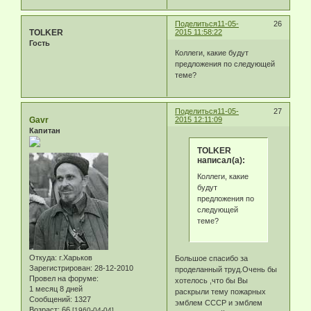
Поделиться
11-05-
26
TOLKER
2015 11:58:22
Гость
Коллеги, какие будут
предложения по следующей
теме?
Поделиться
11-05-
27
Gavr
2015 12:11:09
Капитан
TOLKER
написал(а):
Коллеги, какие
будут
предложения по
следующей
теме?
Откуда:
г.Харьков
Большое спасибо за
Зарегистрирован
: 28-12-2010
проделанный труд.Очень бы
Провел на форуме:
хотелось ,что бы Вы
1 месяц 8 дней
раскрыли тему пожарных
Сообщений:
1327
эмблем СССР и эмблем
Возраст:
66
[1960-04-04]