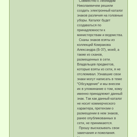
Совместно с Леонидом
Николаевичем решили
создать электронный каталог
знаков различия на головные
уборы. Каталог будет
создаваться по
принадлежности к
министерствам и ведомства.
Сканы знаков взяты из
коллекций Комракова
Александра (Б-37), моей, а
также из сканов,
размещенных в сети.
Владельцев предметов,
которые взяты из сети, я не
отслеживал. Узнавшие свои
знаки могут написать в теме
"Обсуждение" и мы внесем
их в упоминание о том, кому
именно принадлежит данный
знак. Так как данный каталог
не носит коммерческого
характера, претензии о
размещении в нем знаков,
ранее опубликованных в
сети, не принимаются.
Прошу высказывать свои
замечания и пожелания.