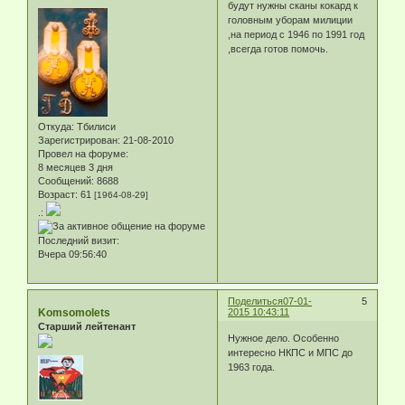
будут нужны сканы кокард к
головным уборам милиции
,на период с 1946 по 1991 год
,всегда готов помочь.
Откуда:
Тбилиси
Зарегистрирован
: 21-08-2010
Провел на форуме:
8 месяцев 3 дня
Сообщений:
8688
Возраст:
61
[1964-08-29]
.:
Последний визит:
Вчера 09:56:40
Поделиться
07-01-
5
Komsomolets
2015 10:43:11
Старший лейтенант
Нужное дело. Особенно
интересно НКПС и МПС до
1963 года.