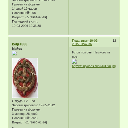
Провел на форуме:
14 дней 19 часов
Сообщений:
208
Возраст:
65
[1961-04-19]
Последний визит:
10-03-2026 12:33:38
Поделиться
19-01-
12
kotjra888
2015 01:47:36
Майор
Готов помочь. Немного из
них.
Откуда:
LV - РФ.
Зарегистрирован
: 12-05-2012
Провел на форуме:
3 месяца 28 дней
Сообщений:
2923
Возраст:
61
[1965-01-16]
.: