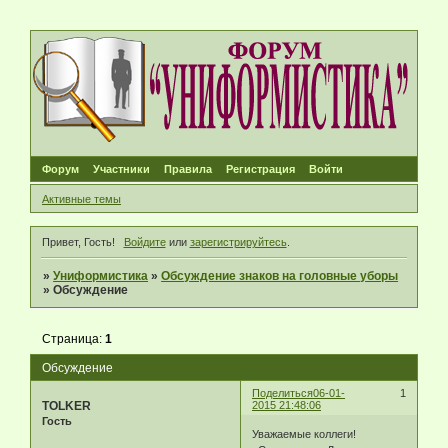
Форум
Участники
Правила
Регистрация
Войти
Активные темы
Привет, Гость!
Войдите
или
зарегистрируйтесь
.
»
Униформистика
»
Обсуждение знаков на головные уборы
»
Обсуждение
Страница:
1
Обсуждение
Поделиться
06-01-
1
TOLKER
2015 21:48:06
Гость
Уважаемые коллеги!