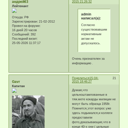
андрей63
2015 21:26:32
Лейтенант
admin
Откуда:
РФ
написал(а):
Зарегистрирован
: 21-02-2012
Согласно
Провел на форуме:
существовавшим
16 дней 20 часов
нормативным
Сообщений:
392
актам не
Последний визит:
25-05-2026 11:37:17
допускалось.
Очень признателен за
информацию .
Поделиться
15-04-
21
Gavr
2015 18:46:27
Капитан
Думаю,что
цельноштампованные в
тяж.мете кокарды милиции не
могут быть образца 1958г.
Помнится,этот вопрос уже
здесь подымался,и коллеги
предоставили
фото,доказывающие,что в
конце 40-х они ( цельные