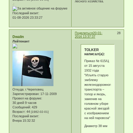
лесного хозяйства.
.:
Последний визит:
01-08-2026 23:33:27
Поделиться
20-01-
28
Dwalin
2016 13:37:37
Лейтенант
TOLKER
написал(а):
Приказ № 615/Ц
от 15 августа
1932 года
"Изъять старую
эмблему
железнодорожного
транспорта –
Откуда:
г.Череповец
Зарегистрирован
: 17-11-2009
топор и якорь,
Провел на форуме:
заменив на
30 дней 9 часов
головном уборе
Сообщений:
429
красной звездой
Возраст:
44
[1982-02-01]
с изображением
Последний визит:
на ней паровоза"
Вчера 15:32:32
Диаметр 38 мм