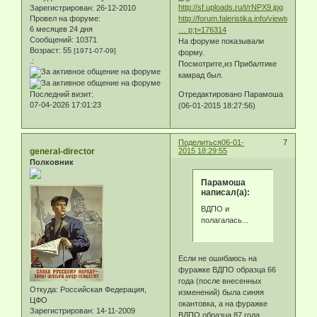
Зарегистрирован
: 26-12-2010
http://forum.faleristika.info/viewtopic
Провел на форуме:
6 месяцев 24 дня
… p;t=176314
Сообщений:
10371
На форуме показывали
Возраст:
55
[1971-07-09]
форму.
.:
Посмотрите,из Прибалтике
камрад был.
Отредактировано Парамоша
Последний визит:
07-04-2026 17:01:23
(06-01-2015 18:27:56)
Поделиться
06-01-
7
general-director
2015 18:29:55
Полковник
Парамоша
написал(а):
ВДПО и
полагалась...
Если не ошибаюсь на
фуражке ВДПО образца 66
года (после внесенных
Откуда:
Российская Федерация,
изменений) была синяя
ЦФО
окантовка, а на фуражке
Зарегистрирован
: 14-11-2009
ВДПО образца 87 года