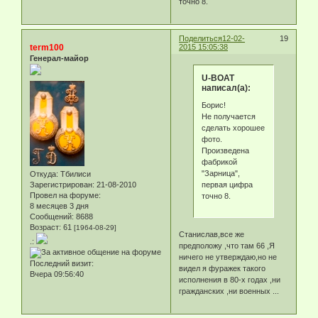
точно 8.
Поделиться
12-02-
19
term100
2015 15:05:38
Генерал-майор
U-BOAT
написал(а):
Борис!
Не получается
сделать хорошее
фото.
Произведена
фабрикой
"Зарница",
Откуда:
Тбилиси
первая цифра
Зарегистрирован
: 21-08-2010
Провел на форуме:
точно 8.
8 месяцев 3 дня
Сообщений:
8688
Возраст:
61
[1964-08-29]
Станислав,все же
.:
предположу ,что там 66 ,Я
ничего не утверждаю,но не
Последний визит:
видел я фуражек такого
Вчера 09:56:40
исполнения в 80-х годах ,ни
гражданских ,ни военных ...