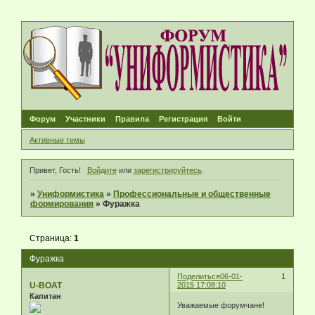
Форум
Участники
Правила
Регистрация
Войти
Активные темы
Привет, Гость!
Войдите
или
зарегистрируйтесь
.
»
Униформистика
»
Профессиональные и общественные
формирования
»
Фуражка
Страница:
1
Фуражка
Поделиться
06-01-
1
U-BOAT
2015 17:08:10
Капитан
Уважаемые форумчане!