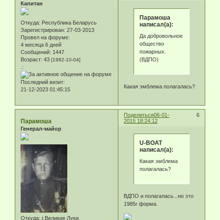
Капитан
Парамоша
Откуда:
Республика Беларусь
написал(а):
Зарегистрирован
: 27-03-2013
Да добровольное
Провел на форуме:
общество
4 месяца 6 дней
пожарных.
Сообщений:
1447
(ВДПО)
Возраст:
43
[1982-10-04]
.:
Последний визит:
Какая эмблема полагалась?
21-12-2023 01:45:15
Поделиться
06-01-
6
Парамоша
2015 18:24:12
Генерал-майор
U-BOAT
написал(а):
Какая эмблема
полагалась?
ВДПО и полагалась...но это
1985г форма.
Откуда:
г.Великие Луки.