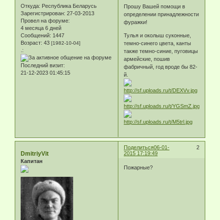
Откуда:
Республика Беларусь
Прошу Вашей помощи в
Зарегистрирован
: 27-03-2013
определении принадлежности
Провел на форуме:
фуражки!
4 месяца 6 дней
Сообщений:
1447
Тулья и околыш суконные,
Возраст:
43
[1982-10-04]
темно-синего цвета, канты
.:
также темно-синие, пуговицы
армейские, пошив
Последний визит:
фабричный, год вроде бы 82-
21-12-2023 01:45:15
й.
Поделиться
06-01-
2
DmitriyVit
2015 17:19:49
Капитан
Пожарные?