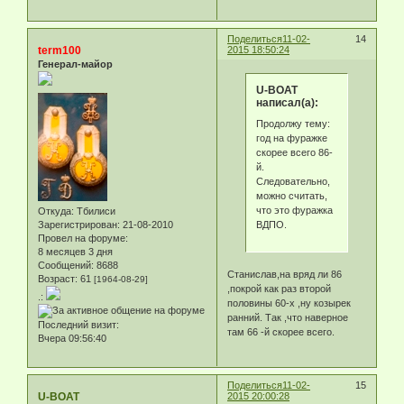
Поделиться
11-02-
14
term100
2015 18:50:24
Генерал-майор
U-BOAT
написал(а):
Продолжу тему:
год на фуражке
скорее всего 86-
й.
Следовательно,
можно считать,
что это фуражка
Откуда:
Тбилиси
ВДПО.
Зарегистрирован
: 21-08-2010
Провел на форуме:
8 месяцев 3 дня
Сообщений:
8688
Станислав,на вряд ли 86
Возраст:
61
[1964-08-29]
,покрой как раз второй
.:
половины 60-х ,ну козырек
ранний. Так ,что наверное
Последний визит:
там 66 -й скорее всего.
Вчера 09:56:40
Поделиться
11-02-
15
U-BOAT
2015 20:00:28