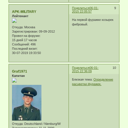
Поделиться
06-01-
9
APK-MILITARY
2015 22:05:57
Лейтенант
На первой фуражке козырек
фибровый.
Откуда:
Москва
Зарегистрирован
: 09-09-2012
Провел на форуме:
15 дней 17 часов
Сообщений:
496
Последний визит:
30-07-2019 19:33:50
Поделиться
06-01-
10
Graf1971
2015 22:36:09
Капитан
Близкая тема:
Определение
расцветки фуражек.
Откуда:
Deutschland / Nienburg/W