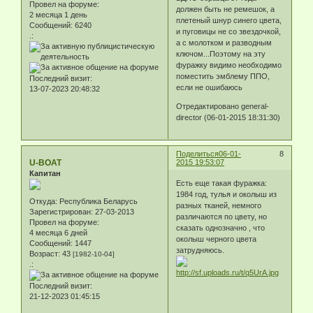
Провел на форуме:
должен быть не ремешок, а
2 месяца 1 день
плетеный шнур синего цвета,
Сообщений:
6240
и пуговицы не со звездочкой,
.:
а с молотком и разводным
ключом...Поэтому на эту
фуражку видимо необходимо
поместить эмблему ППО,
Последний визит:
если не ошибаюсь
13-07-2023 20:48:32
Отредактировано general-
director (06-01-2015 18:31:30)
Поделиться
06-01-
8
U-BOAT
2015 19:53:07
Капитан
Есть еще такая фуражка:
1984 год, тулья и околыш из
Откуда:
Республика Беларусь
разных тканей, немного
Зарегистрирован
: 27-03-2013
различаются по цвету, но
Провел на форуме:
сказать однозначно , что
4 месяца 6 дней
околыш черного цвета
Сообщений:
1447
затрудняюсь.
Возраст:
43
[1982-10-04]
.:
Последний визит:
21-12-2023 01:45:15