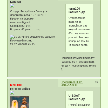
Капитан
term100
Откуда:
Республика Беларусь
написал(а):
Зарегистрирован
: 27-03-2013
Станислав,на
Провел на форуме:
вряд ли 86
4 месяца 6 дней
,покрой как раз
Сообщений:
1447
второй половины
Возраст:
43
[1982-10-04]
.:
60-х ,ну козырек
ранний. Так ,что
Последний визит:
наверное там 66
21-12-2023 01:45:15
-й скорее всего.
Покрой и козырек подходят
на конец 60-х, ромбик вряд
ли, да и первая цифра точно
8.
Поделиться
11-02-
16
term100
2015 22:50:48
Генерал-майор
U-BOAT
написал(а):
Покрой и козырек