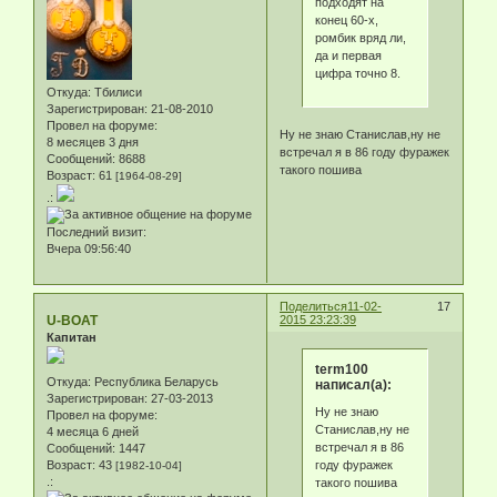
подходят на
конец 60-х,
ромбик вряд ли,
да и первая
цифра точно 8.
Откуда:
Тбилиси
Зарегистрирован
: 21-08-2010
Провел на форуме:
Ну не знаю Станислав,ну не
8 месяцев 3 дня
встречал я в 86 году фуражек
Сообщений:
8688
такого пошива
Возраст:
61
[1964-08-29]
.:
Последний визит:
Вчера 09:56:40
Поделиться
11-02-
17
U-BOAT
2015 23:23:39
Капитан
term100
Откуда:
Республика Беларусь
написал(а):
Зарегистрирован
: 27-03-2013
Ну не знаю
Провел на форуме:
Станислав,ну не
4 месяца 6 дней
встречал я в 86
Сообщений:
1447
году фуражек
Возраст:
43
[1982-10-04]
.:
такого пошива