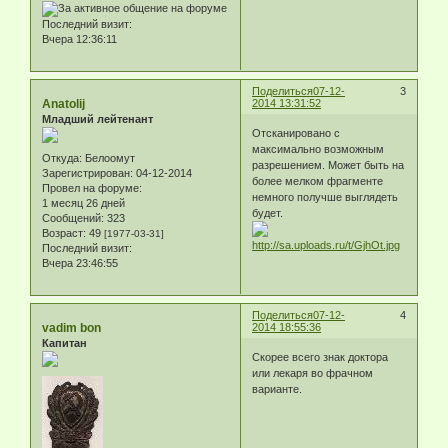
Последний визит:
Вчера 12:36:11
Поделиться
07-12-
3
Anatolij
2014 13:31:52
Младший лейтенант
Отсканировано с
максимально возможным
Откуда:
Белоомут
разрешением. Может быть на
Зарегистрирован
: 04-12-2014
более мелком фрагменте
Провел на форуме:
немного получше выглядеть
1 месяц 26 дней
будет.
Сообщений:
323
Возраст:
49
[1977-03-31]
Последний визит:
Вчера 23:46:55
Поделиться
07-12-
4
vadim bon
2014 18:55:36
Капитан
Скорее всего знак доктора
или лекаря во фрачном
варианте.