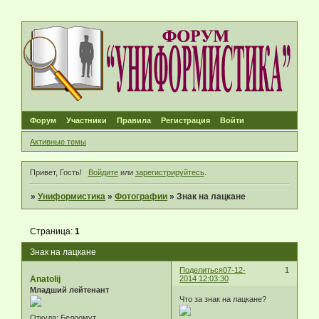
Форум
Участники
Правила
Регистрация
Войти
Активные темы
Привет, Гость!
Войдите
или
зарегистрируйтесь
.
»
Униформистика
»
Фотографии
»
Знак на лацкане
Страница:
1
Знак на лацкане
Поделиться
07-12-
1
Anatolij
2014 12:03:30
Младший лейтенант
Что за знак на лацкане?
Откуда:
Белоомут