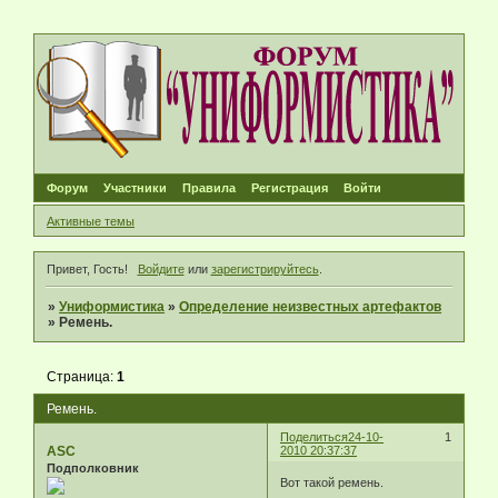
Форум
Участники
Правила
Регистрация
Войти
Активные темы
Привет, Гость!
Войдите
или
зарегистрируйтесь
.
»
Униформистика
»
Определение неизвестных артефактов
»
Ремень.
Страница:
1
Ремень.
Поделиться
24-10-
1
ASC
2010 20:37:37
Подполковник
Вот такой ремень.