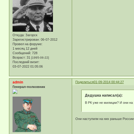
Откуда:
Загорск
Зарегистрирован
: 06-07-2012
Провел на форуме:
1 месяц 12 дней
Сообщений:
728
Возраст:
31
[1995-06-22]
Последний визит:
03-07-2022 01:05:06
admin
Поделиться
01-09-2014 00:44:27
Генерал-полковник
Дедушка написал(а):
В РК уже не милиции? И они на 
Они наступили на них раньше России