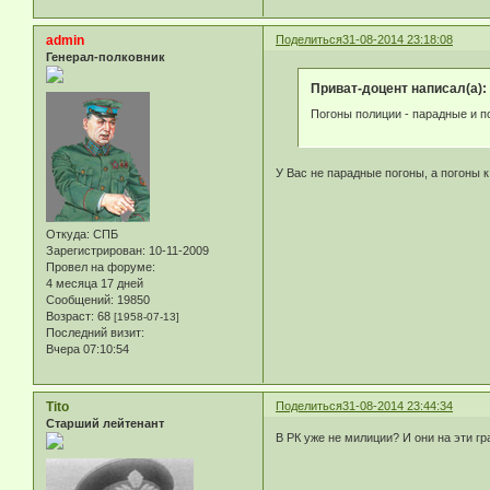
admin
Поделиться
31-08-2014 23:18:08
Генерал-полковник
Приват-доцент написал(а):
Погоны полиции - парадные и п
У Вас не парадные погоны, а погоны к
Откуда:
СПБ
Зарегистрирован
: 10-11-2009
Провел на форуме:
4 месяца 17 дней
Сообщений:
19850
Возраст:
68
[1958-07-13]
Последний визит:
Вчера 07:10:54
Tito
Поделиться
31-08-2014 23:44:34
Старший лейтенант
В РК уже не милиции? И они на эти г