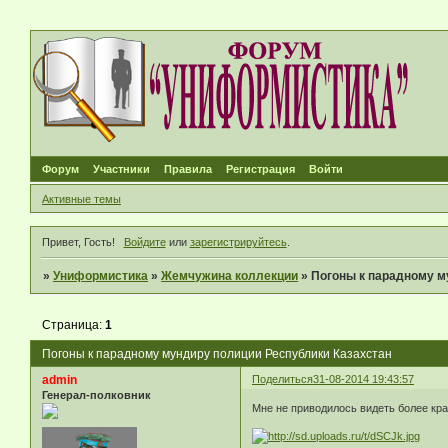
Форум
Участники
Правила
Регистрация
Войти
Активные темы
Привет, Гость!
Войдите
или
зарегистрируйтесь
.
»
Униформистика
»
Жемчужина коллекции
»
Погоны к парадному м
Страница:
1
Погоны к парадному мундиру полиции Республики Казахстан
admin
Поделиться
31-08-2014 19:43:57
Генерал-полковник
Мне не приводилось видеть более кра