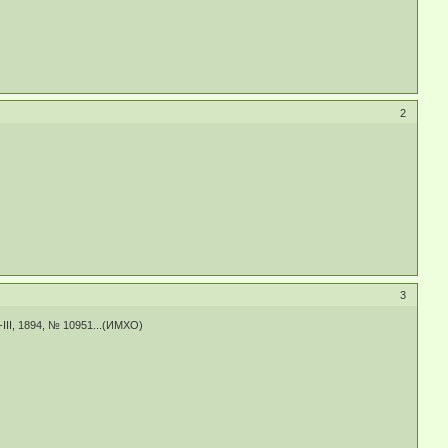
2
3
II, 1894, № 10951...(ИМХО)