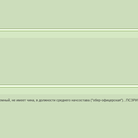
мный, не имеет чина, в должности среднего начсостава ("обер-офицерская")...ПСЗРИ-I