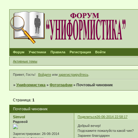
Форум
Участники
Правила
Регистрация
Войти
Активные темы
Привет, Гость!
Войдите
или
зарегистрируйтесь
.
»
Униформистика
»
Фотографии
»
Почтовый чиновник
Страница:
1
Почтовый чиновник
Simvol
Поделиться
26-06-2014 22:58:17
Рядовой
Добрый вечер!
Подскажите пожалуйста какой чин?
Зарегистрирован
: 26-06-2014
Заранее благодарен