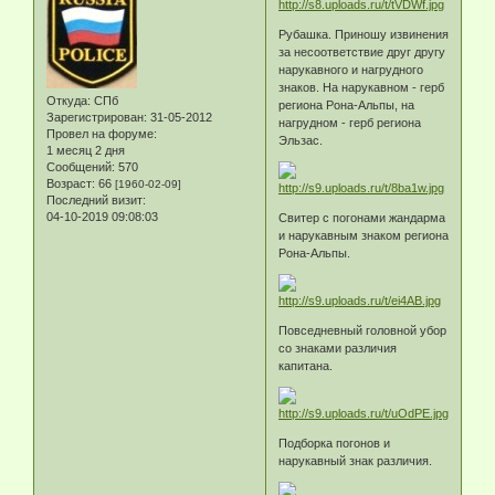
Рубашка. Приношу извинения
за несоответствие друг другу
нарукавного и нагрудного
знаков. На нарукавном - герб
Откуда:
CПб
региона Рона-Альпы, на
Зарегистрирован
: 31-05-2012
нагрудном - герб региона
Провел на форуме:
Эльзас.
1 месяц 2 дня
Сообщений:
570
Возраст:
66
[1960-02-09]
Последний визит:
04-10-2019 09:08:03
Свитер с погонами жандарма
и нарукавным знаком региона
Рона-Альпы.
Повседневный головной убор
со знаками различия
капитана.
Подборка погонов и
нарукавный знак различия.