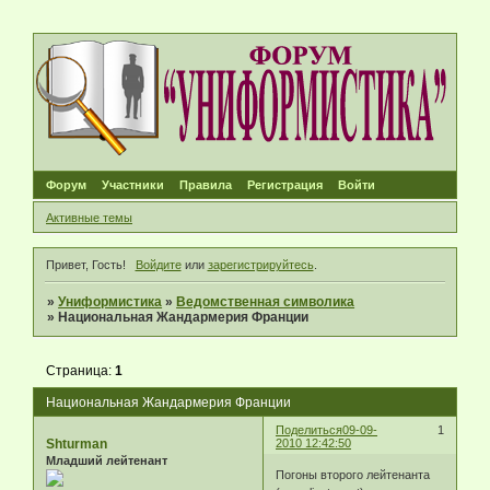
Форум
Участники
Правила
Регистрация
Войти
Активные темы
Привет, Гость!
Войдите
или
зарегистрируйтесь
.
»
Униформистика
»
Ведомственная символика
»
Национальная Жандармерия Франции
Страница:
1
Национальная Жандармерия Франции
Поделиться
09-09-
1
Shturman
2010 12:42:50
Младший лейтенант
Погоны второго лейтенанта