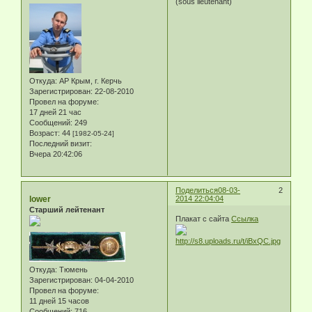
(sous lieutenant)
Откуда:
АР Крым, г. Керчь
Зарегистрирован
: 22-08-2010
Провел на форуме:
17 дней 21 час
Сообщений:
249
Возраст:
44
[1982-05-24]
Последний визит:
Вчера 20:42:06
Поделиться
08-03-
2
lower
2014 22:04:04
Старший лейтенант
Плакат с сайта
Ссылка
Откуда:
Тюмень
Зарегистрирован
: 04-04-2010
Провел на форуме:
11 дней 15 часов
Сообщений:
716