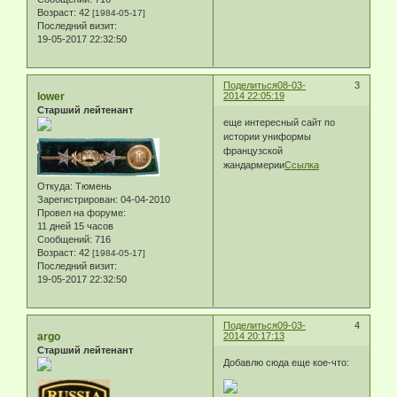
Возраст:
42
[1984-05-17]
Последний визит:
19-05-2017 22:32:50
Поделиться
08-03-
3
lower
2014 22:05:19
Старший лейтенант
еще интересный сайт по
истории униформы
французской
жандармерии
Ссылка
Откуда:
Тюмень
Зарегистрирован
: 04-04-2010
Провел на форуме:
11 дней 15 часов
Сообщений:
716
Возраст:
42
[1984-05-17]
Последний визит:
19-05-2017 22:32:50
Поделиться
09-03-
4
argo
2014 20:17:13
Старший лейтенант
Добавлю сюда еще кое-что: