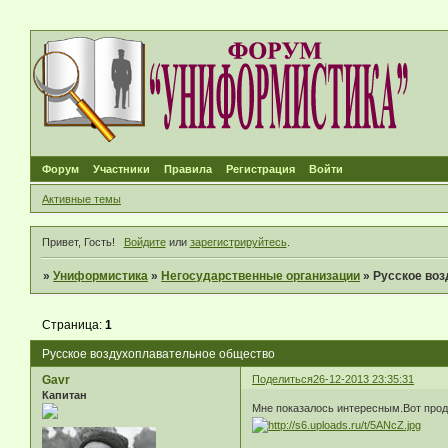
Форум
Участники
Правила
Регистрация
Войти
Активные темы
Привет, Гость!
Войдите
или
зарегистрируйтесь
.
»
Униформистика
»
Негосударственные организации
»
Русское во
Страница:
1
Русское воздухоплавательное общество
Gavr
Поделиться
26-12-2013 23:35:31
Капитан
Мне показалось интересным.Вот прод