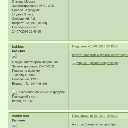
Откуда:
Москва
Зарегистрирован
: 06-01-2011
Провел на форуме:
14 дней 3 часа
Сообщений:
411
Возраст:
53
[1973-05-19]
Последний визит:
24-07-2026 16:46:38
bakhus
Поделиться
01-01-2014 23:10:56
Капитан
http://st-fuodoroff.livejournal.com/?skip=
Откуда:
платформа Фабричная
Зарегистрирован
: 24-07-2011
Провел на форуме:
1 месяц 11 дней
Сообщений:
1298
Возраст:
51
[1974-08-20]
.:
Последний визит:
Вчера 09:18:07
vadim bon
Поделиться
16-01-2014 19:50:29
Капитан
А вот эмблемки я бы приобрел