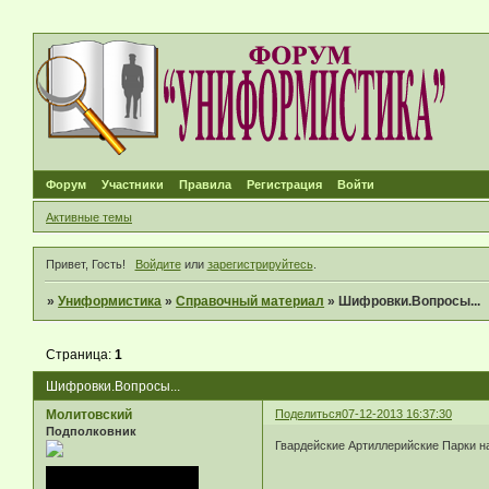
Форум
Участники
Правила
Регистрация
Войти
Активные темы
Привет, Гость!
Войдите
или
зарегистрируйтесь
.
»
Униформистика
»
Справочный материал
»
Шифровки.Вопросы...
Страница:
1
Шифровки.Вопросы...
Молитовский
Поделиться
07-12-2013 16:37:30
Подполковник
Гвардейские Артиллерийские Парки на