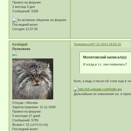
Провел на форуме:
2 месяца 3 дня
Сообщений:
5305
.:
Последний визит:
Сегодня 13:37:05
ksologub
Поделиться
07-12-2013 19:02:10
Полковник
Молитовский написал(а):
И когда,в т.с. они появились?
Коля, а ведь я писал об этом еще в 
Дальнейшие их изменения см. в прил
Откуда:
г.Москва
Зарегистрирован
: 11-11-2009
Провел на форуме:
5 месяцев 27 дней
Сообщений:
5799
Возраст:
51
[1975-02-06]
Последний визит: