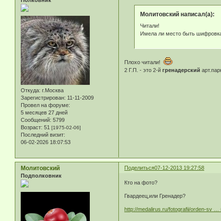
Молитовский написал(а):
Читали!
Имела ли место быть шифровка
Плохо читали!
2 Г.П. - это 2-й
гренадерский
арт.пар
Откуда:
г.Москва
Зарегистрирован
: 11-11-2009
Провел на форуме:
5 месяцев 27 дней
Сообщений:
5799
Возраст:
51
[1975-02-06]
Последний визит:
06-02-2026 18:07:53
Молитовский
Поделиться
07-12-2013 19:27:58
Подполковник
Кто на фото?
Гвардеец,или Гренадер?
http://medalirus.ru/fotografii/orden-sv 