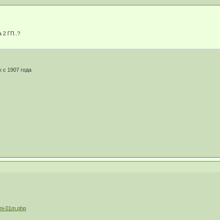
 2 ГП..?
к с 1907 года
… ni-01m.php