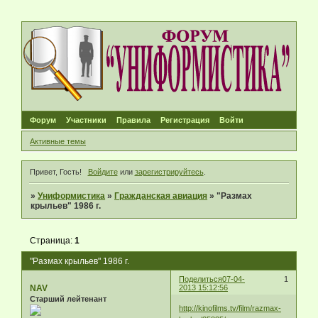
Форум
Участники
Правила
Регистрация
Войти
Активные темы
Привет, Гость!
Войдите
или
зарегистрируйтесь
.
»
Униформистика
»
Гражданская авиация
»
"Размах
крыльев" 1986 г.
Страница:
1
"Размах крыльев" 1986 г.
Поделиться
07-04-
1
NAV
2013 15:12:56
Старший лейтенант
http://kinofilms.tv/film/razmax-