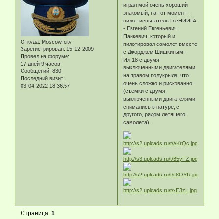
играл мой очень хороший
знакомый, на тот момент -
пилот-испытатель ГосНИИГА
- Евгений Евгеньевич
Панкевич, который и
Откуда:
Moscow-city
пилотировал самолет вместе
Зарегистрирован
: 15-12-2009
с Джорджем Шишкиным:
Провел на форуме:
Ил-18 с двумя
17 дней 9 часов
выключенными двигателями
Сообщений:
830
на правом полукрыле, что
Последний визит:
очень сложно и рискованно
03-04-2022 18:36:57
(съемки с двумя
выключенными двигателями
снимались в натуре, с
другого, рядом летящего
самолета).
Страница:
1