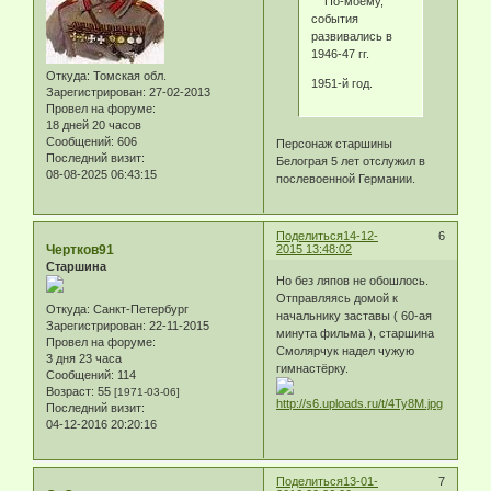
По-моему,
события
развивались в
1946-47 гг.
Откуда:
Томская обл.
1951-й год.
Зарегистрирован
: 27-02-2013
Провел на форуме:
18 дней 20 часов
Сообщений:
606
Персонаж старшины
Последний визит:
Белограя 5 лет отслужил в
08-08-2025 06:43:15
послевоенной Германии.
Поделиться
14-12-
6
Чертков91
2015 13:48:02
Старшина
Но без ляпов не обошлось.
Отправляясь домой к
Откуда:
Санкт-Петербург
начальнику заставы ( 60-ая
Зарегистрирован
: 22-11-2015
минута фильма ), старшина
Провел на форуме:
Смолярчук надел чужую
3 дня 23 часа
гимнастёрку.
Сообщений:
114
Возраст:
55
[1971-03-06]
Последний визит:
04-12-2016 20:20:16
Поделиться
13-01-
7