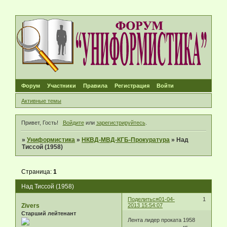
Форум
Участники
Правила
Регистрация
Войти
Активные темы
Привет, Гость!
Войдите
или
зарегистрируйтесь
.
»
Униформистика
»
НКВД-МВД-КГБ-Прокуратура
»
Над
Тиссой (1958)
Страница:
1
Над Тиссой (1958)
Поделиться
01-04-
1
Zivers
2013 15:54:07
Старший лейтенант
Лента лидер проката 1958