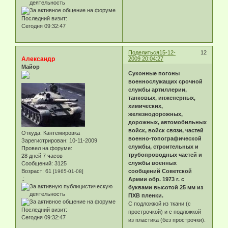
Последний визит:
Сегодня 09:32:47
Поделиться
15-12-
12
Александр
2009 20:04:27
Майор
Суконные погоны
военнослужащих срочной
службы артиллерии,
танковых, инженерных,
химических,
железнодорожных,
дорожных, автомобильных
войск, войск связи, частей
Откуда:
Кантемировка
военно-топографической
Зарегистрирован
: 10-11-2009
службы, строительных и
Провел на форуме:
трубопроводных частей и
28 дней 7 часов
службы военных
Сообщений:
3125
Возраст:
61
сообщений Советской
[1965-01-08]
.:
Армии обр. 1973 г. с
буквами высотой 25 мм из
ПХВ пленки.
С подложкой из ткани (с
Последний визит:
прострочкой) и с подложкой
Сегодня 09:32:47
из пластика (без прострочки).