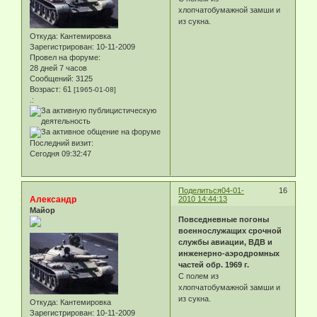
хлопчатобумажной замши и
из сукна.
Откуда:
Кантемировка
Зарегистрирован
: 10-11-2009
Провел на форуме:
28 дней 7 часов
Сообщений:
3125
Возраст:
61
[1965-01-08]
.:
Последний визит:
Сегодня 09:32:47
Поделиться
04-01-
16
Александр
2010 14:44:13
Майор
Повседневные погоны
военнослужащих срочной
службы авиации, ВДВ и
инженерно-аэродромных
частей обр. 1969 г.
С полем из
хлопчатобумажной замши и
из сукна.
Откуда:
Кантемировка
Зарегистрирован
: 10-11-2009