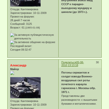
внутренних войск МВД
СССР к парадно-
выходному мундиру и
Откуда:
Кантемировка
шинели (до 1973 г.).
Зарегистрирован
: 10-11-2009
Провел на форуме:
28 дней 7 часов
Сообщений:
3125
Возраст:
61
[1965-01-08]
.:
Последний визит:
Сегодня 09:32:47
Поделиться
05-08-
30
Александр
2010 13:13:18
Майор
Погоны сержантов и
солдат взвода Военно-
воздушных сил роты
почетного караула
гарнизона г. Москвы обр.
1971 г.
Представлены две
разновидности: с вышитыми
Откуда:
Кантемировка
буквами и металлическими.
Зарегистрирован
: 10-11-2009
Провел на форуме: