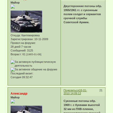
Майор
Двусторонние погоны обр.
1955/1961 гг. с суконным
полем солдат и сержантов
срочной службы
Советской Армии.
Откуда:
Кантемировка
Зарегистрирован
: 10-11-2009
Провел на форуме:
28 дней 7 часов
Сообщений:
3125
Возраст:
61
[1965-01-08]
.:
Последний визит:
Сегодня 09:32:47
Поделиться
18-01-
21
Александр
2010 14:09:13
Майор
Суконные погоны обр.
1969 г. с буквами высотой
32 мм из ПХВ-пленки,
военнослужащих срочной