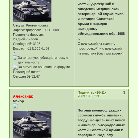
частей, учреждений и
заведений медицинской,
ветеринарной служб, тыла
и юстиции Советской
Армии к парадно-
Откуда:
Кантемировка
выходному
Зарегистрирован
: 10-11-2009
обмундированию обр. 1988
Провел на форуме:
г.
28 дней 7 часов
С подложкой из ткани (с
Сообщений:
3125
Возраст:
61
прострочкой) и с подложкой
[1965-01-08]
.:
из пластика (без прострочки).
Последний визит:
Сегодня 09:32:47
Поделиться
16-11-
3
Александр
2009 19:53:13
Майор
Погоны военнослужащих
срочной службы авиации,
воздушно-десантных войск
и инженерно-аэродромных
частей Советской Армии к
парадно-выходному