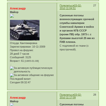
Поделиться
03-02-
27
Александр
2010 11:04:51
Майор
Суконные погоны
военнослужащих срочной
службы кавалерии
Советской Армии и войск
и органов КГБ СССР
(кроме ПВ) обр. 1973 г. с
буквами высотой 25 мм из
ПХВ пленки.
Откуда:
Кантемировка
С подложкой из ткани (с
Зарегистрирован
: 10-11-2009
прострочкой).
Провел на форуме:
28 дней 7 часов
Сообщений:
3125
Возраст:
61
[1965-01-08]
.:
Последний визит:
Сегодня 09:32:47
Поделиться
03-02-
28
Александр
2010 11:17:09
Майор
Суконные погоны