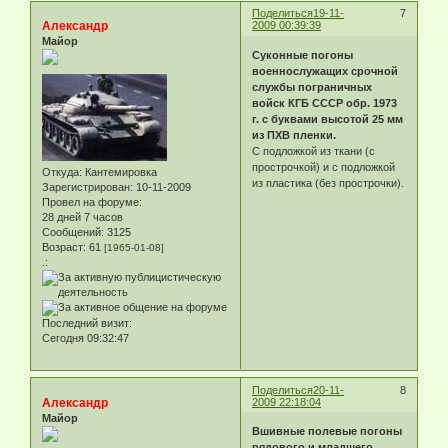
Поделиться
19-11-
7
Александр
2009 00:39:39
Майор
Суконные погоны
военнослужащих срочной
службы пограничных
войск КГБ СССР обр. 1973
г. с буквами высотой 25 мм
из ПХВ пленки.
С подложкой из ткани (с
прострочкой) и с подложкой
Откуда:
Кантемировка
из пластика (без прострочки).
Зарегистрирован
: 10-11-2009
Провел на форуме:
28 дней 7 часов
Сообщений:
3125
Возраст:
61
[1965-01-08]
.:
Последний визит:
Сегодня 09:32:47
Поделиться
20-11-
8
Александр
2009 22:18:04
Майор
Вшивные полевые погоны
рядового и младшего