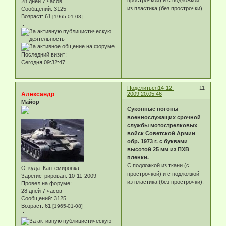
28 дней 7 часов
из пластика (без прострочки).
Сообщений:
3125
Возраст:
61
[1965-01-08]
.:
Последний визит:
Сегодня 09:32:47
Поделиться
14-12-
11
Александр
2009 20:05:46
Майор
Суконные погоны
военнослужащих срочной
службы мотострелковых
войск Советской Армии
обр. 1973 г. с буквами
высотой 25 мм из ПХВ
пленки.
С подложкой из ткани (с
Откуда:
Кантемировка
прострочкой) и с подложкой
Зарегистрирован
: 10-11-2009
из пластика (без прострочки).
Провел на форуме:
28 дней 7 часов
Сообщений:
3125
Возраст:
61
[1965-01-08]
.: