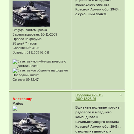
командного состава
Красной Армии обр. 1943 г.
с суконным полем.
Откуда:
Кантемировка
Зарегистрирован
: 10-11-2009
Провел на форуме:
28 дней 7 часов
Сообщений:
3125
Возраст:
61
[1965-01-08]
.:
Последний визит:
Сегодня 09:32:47
Поделиться
22-11-
9
Александр
2009 12:23:26
Майор
Вшивные полевые погоны
рядового и младшего
командного и
начальствующего состава
Красной Армии обр. 1943 г.
с полем из диагонали.