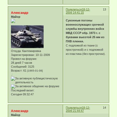
Поделиться
18-12-
13
Александр
2009 14:41:15
Майор
Суконные погоны
военнослужащих срочной
службы внутренних войск
МВД СССР обр. 1973 г. с
буквами высотой 25 мм из
ПХВ пленки.
С подложкой из ткани (с
прострочкой) и с подложкой
Откуда:
Кантемировка
из пластика (без прострочки).
Зарегистрирован
: 10-11-2009
Провел на форуме:
28 дней 7 часов
Сообщений:
3125
Возраст:
61
[1965-01-08]
.:
Последний визит:
Сегодня 09:32:47
Поделиться
18-12-
14
Александр
2009 21:44:47
Майор