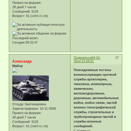
Провел на форуме:
28 дней 7 часов
Сообщений:
3125
Возраст:
61
[1965-01-08]
.:
Последний визит:
Сегодня 09:32:47
Поделиться
04-01-
17
Александр
2010 21:04:51
Майор
Повседневные погоны
военнослужащих срочной
службы артиллерии,
танковых, инженерных,
химических,
железнодорожных,
дорожных, автомобильных
войск, войск связи, частей
Откуда:
Кантемировка
военно-топографической
Зарегистрирован
: 10-11-2009
службы, строительных и
Провел на форуме:
трубопроводных частей и
28 дней 7 часов
службы военных
Сообщений:
3125
Возраст:
61
сообщений.
[1965-01-08]
.:
С полем из