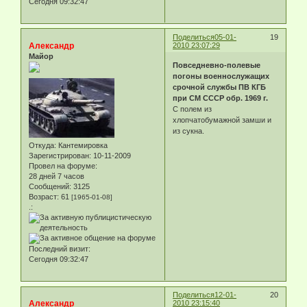
Сегодня 09:32:47
Поделиться
05-01-
19
Александр
2010 23:07:29
Майор
Повседневно-полевые
погоны военнослужащих
срочной службы ПВ КГБ
при СМ СССР обр. 1969 г.
С полем из
хлопчатобумажной замши и
из сукна.
Откуда:
Кантемировка
Зарегистрирован
: 10-11-2009
Провел на форуме:
28 дней 7 часов
Сообщений:
3125
Возраст:
61
[1965-01-08]
.:
Последний визит:
Сегодня 09:32:47
Поделиться
12-01-
20
Александр
2010 23:15:40