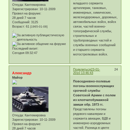
младшего сержанта
Откуда:
Кантемировка
артиллерии, танковых,
Зарегистрирован
: 10-11-2009
инженерных, химических,
Провел на форуме:
железнодорожных, дорожных,
28 дней 7 часов
автомобильных войск, войск
Сообщений:
3125
Возраст:
61
связи, частей военно-
[1965-01-08]
.:
топографической службы,
строительных и
трубопроводных частей и
службы военных сообщений
Последний визит:
и старшего сержанта
Сегодня 09:32:47
мотострелковых войск.
Поделиться
23-01-
24
Александр
2010 13:46:43
Майор
Повседневно-полевые
погоны военнослужащих
срочной службы
Советской Армии с полем
из хлопчатобумажной
замши обр. 1973 гг.
Представлены погоны
рядового кавалерии и
Откуда:
Кантемировка
сержанта авиации, ВДВ и
Зарегистрирован
: 10-11-2009
инженерно-аэродромных
Провел на форуме:
частей. Разница в цвете
28 дней 7 часов