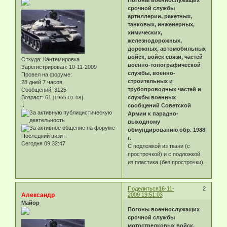
Погоны военнослужащих
срочной службы
артиллерии, ракетных,
танковых, инженерных,
химических,
железнодорожных,
дорожных, автомобильных
войск, войск связи, частей
Откуда:
Кантемировка
военно-топографической
Зарегистрирован
: 10-11-2009
службы, военно-
Провел на форуме:
строительных и
28 дней 7 часов
трубопроводных частей и
Сообщений:
3125
Возраст:
61
службы военных
[1965-01-08]
.:
сообщений Советской
Армии к парадно-
выходному
обмундированию обр. 1988
Последний визит:
г.
Сегодня 09:32:47
С подложкой из ткани (с
прострочкой) и с подложкой
из пластика (без прострочки).
Поделиться
16-11-
2
Александр
2009 19:51:03
Майор
Погоны военнослужащих
срочной службы
мотострелковых войск,