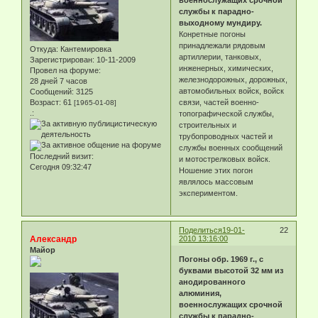
службы к парадно-
выходному мундиру.
Конретные погоны
принадлежали рядовым
Откуда:
Кантемировка
артиллерии, танковых,
Зарегистрирован
: 10-11-2009
инженерных, химических,
Провел на форуме:
железнодорожных, дорожных,
28 дней 7 часов
автомобильных войск, войск
Сообщений:
3125
Возраст:
61
связи, частей военно-
[1965-01-08]
.:
топографической службы,
строительных и
трубопроводных частей и
службы военных сообщений
Последний визит:
и мотострелковых войск.
Сегодня 09:32:47
Ношение этих погон
являлось массовым
экспериментом.
Поделиться
19-01-
22
Александр
2010 13:16:00
Майор
Погоны обр. 1969 г., с
буквами высотой 32 мм из
анодированного
алюминия,
военнослужащих срочной
службы к парадно-