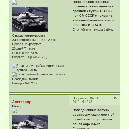
Повседневно-полевые
погоны военнослужащих
срочной службы ПВ КГБ
при СМ СССР с полем из
хлопчатобумажной замши
обр. 1969 и 1973 гг.
С голубым оттенком байки.
Откуда:
Кантемировка
Зарегистрирован
: 10-11-2009
Провел на форуме:
28 дней 7 часов
Сообщений:
3125
Возраст:
61
[1965-01-08]
.:
Последний визит:
Сегодня 09:32:47
Поделиться
04-01-
15
Александр
2010 14:42:33
Майор
Повседневные погоны
военнослужащих срочной
службы мотострелковых
войск обр. 1969 г.
С полем из