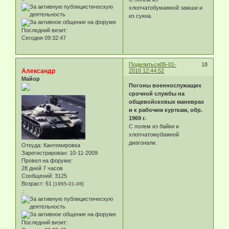
хлопчатобумажной замши и
из сукна.
Последний визит:
Сегодня 09:32:47
Поделиться
05-01-
18
Александр
2010 12:44:52
Майор
Погоны военнослужащих
срочной службы на
общевойсковых маневрах
и к рабочим курткам, обр.
1969 г.
С полем из байки и
хлопчатомубажной
диагонали.
Откуда:
Кантемировка
Зарегистрирован
: 10-11-2009
Провел на форуме:
28 дней 7 часов
Сообщений:
3125
Возраст:
61
[1965-01-08]
.:
Последний визит: