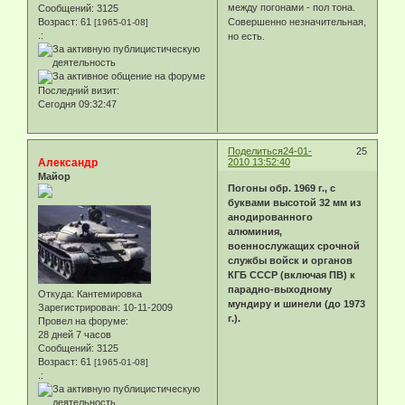
между погонами - пол тона.
Сообщений:
3125
Возраст:
61
Совершенно незначительная,
[1965-01-08]
.:
но есть.
Последний визит:
Сегодня 09:32:47
Поделиться
24-01-
25
Александр
2010 13:52:40
Майор
Погоны обр. 1969 г., с
буквами высотой 32 мм из
анодированного
алюминия,
военнослужащих срочной
службы войск и органов
КГБ СССР (включая ПВ) к
парадно-выходному
Откуда:
Кантемировка
мундиру и шинели (до 1973
Зарегистрирован
: 10-11-2009
г.).
Провел на форуме:
28 дней 7 часов
Сообщений:
3125
Возраст:
61
[1965-01-08]
.: