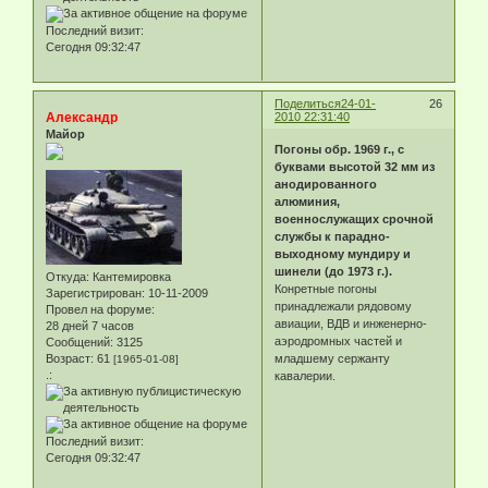
Последний визит:
Сегодня 09:32:47
Поделиться
24-01-
26
Александр
2010 22:31:40
Майор
Погоны обр. 1969 г., с
буквами высотой 32 мм из
анодированного
алюминия,
военнослужащих срочной
службы к парадно-
выходному мундиру и
шинели (до 1973 г.).
Откуда:
Кантемировка
Конретные погоны
Зарегистрирован
: 10-11-2009
принадлежали рядовому
Провел на форуме:
авиации, ВДВ и инженерно-
28 дней 7 часов
аэродромных частей и
Сообщений:
3125
Возраст:
61
младшему сержанту
[1965-01-08]
.:
кавалерии.
Последний визит:
Сегодня 09:32:47