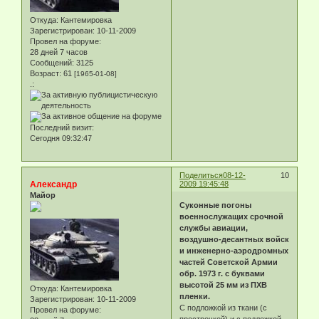
Откуда:
Кантемировка
Зарегистрирован
: 10-11-2009
Провел на форуме:
28 дней 7 часов
Сообщений:
3125
Возраст:
61
[1965-01-08]
.:
Последний визит:
Сегодня 09:32:47
Поделиться
08-12-
10
Александр
2009 19:45:48
Майор
Суконные погоны
военнослужащих срочной
службы авиации,
воздушно-десантных войск
и инженерно-аэродромных
частей Советской Армии
обр. 1973 г. с буквами
высотой 25 мм из ПХВ
Откуда:
Кантемировка
пленки.
Зарегистрирован
: 10-11-2009
С подложкой из ткани (с
Провел на форуме:
прострочкой) и с подложкой