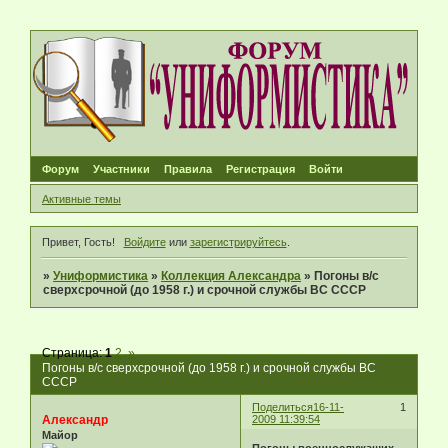
Форум
Участники
Правила
Регистрация
Войти
Активные темы
Привет, Гость!
Войдите
или
зарегистрируйтесь
.
»
Униформистика
»
Коллекция Александра
»
Погоны в/с
сверхсрочной (до 1958 г.) и срочной службы ВС СССР
Страница:
1
2
»
Погоны в/с сверхсрочной (до 1958 г.) и срочной службы ВС
СССР
Поделиться
16-11-
1
Александр
2009 11:39:54
Майор