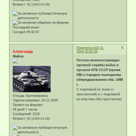
Возраст:
61
[1965-01-08]
.:
Последний визит:
Сегодня 09:32:47
Поделиться
16-11-
5
Александр
2009 20:04:39
Майор
Погоны военнослужащих
срочной службы войск и
органов КГБ СССР (кроме
ПВ) к парадно-выходному
обмундированию обр. 1988
г.
С подложкой из ткани (с
прострочкой) и с подложкой
Откуда:
Кантемировка
из пластика (без прострочки).
Зарегистрирован
: 10-11-2009
Провел на форуме:
28 дней 7 часов
Сообщений:
3125
Возраст:
61
[1965-01-08]
.: