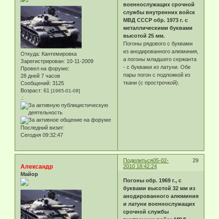
военнослужащих срочной
службы внутренних войск
МВД СССР обр. 1973 г. с
металлическими буквами
высотой 25 мм.
Погоны рядового с буквами
из анодированного алюминия,
Откуда:
Кантемировка
а погоны младшего сержанта
Зарегистрирован
: 10-11-2009
- с буквами из латуни. Обе
Провел на форуме:
пары погон с подложкой из
28 дней 7 часов
ткани (с прострочкой).
Сообщений:
3125
Возраст:
61
[1965-01-08]
.:
Последний визит:
Сегодня 09:32:47
Поделиться
05-02-
29
Александр
2010 18:42:24
Майор
Погоны обр. 1969 г., с
буквами высотой 32 мм из
анодированного алюминия
и латуни военнослужащих
срочной службы