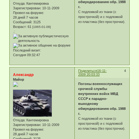
обмундированию обр. 1988
Откуда:
Кантемировка
г.
Зарегистрирован
: 10-11-2009
С подложкой из ткани (с
Провел на форуме:
прострочкой) и с подложкой
28 дней 7 часов
из пластика (без прострочки).
Сообщений:
3125
Возраст:
61
[1965-01-08]
.:
Последний визит:
Сегодня 09:32:47
Поделиться
16-11-
4
Александр
2009 20:03:33
Майор
Погоны военнослужащих
срочной службы
внутренних войск МВД
СССР к парадно-
выходному
обмундированию обр. 1988
г.
С подложкой из ткани (с
Откуда:
Кантемировка
прострочкой) и с подложкой
Зарегистрирован
: 10-11-2009
из пластика (без прострочки).
Провел на форуме:
28 дней 7 часов
Сообщений:
3125