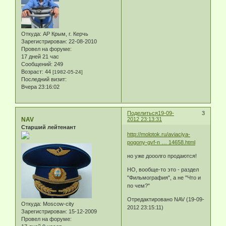
Откуда:
АР Крым, г. Керчь
Зарегистрирован
: 22-08-2010
Провел на форуме:
17 дней 21 час
Сообщений:
249
Возраст:
44
[1982-05-24]
Последний визит:
Вчера 23:16:02
Поделиться
19-09-
3
NAV
2012 23:13:31
Старший лейтенант
http://molotok.ru/aviaciya-
pogony-gvf-n … 14658.html
но уже дооолго продаются!
НО, вообще-то это - раздел
"Фильмография", а не "Что и
по чем?"
Отредактировано NAV (19-09-
Откуда:
Moscow-city
2012 23:15:11)
Зарегистрирован
: 15-12-2009
Провел на форуме: