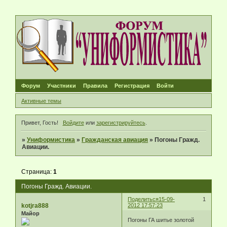
Форум
Участники
Правила
Регистрация
Войти
Активные темы
Привет, Гость!
Войдите
или
зарегистрируйтесь
.
»
Униформистика
»
Гражданская авиация
»
Погоны Гражд.
Авиации.
Страница:
1
Погоны Гражд. Авиации.
Поделиться
15-09-
1
kotjra888
2012 17:57:23
Майор
Погоны ГА шитье золотой