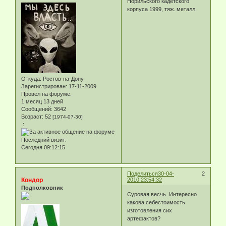
Норильского кадетского
корпуса 1999, тяж. металл.
Откуда:
Ростов-на-Дону
Зарегистрирован
: 17-11-2009
Провел на форуме:
1 месяц 13 дней
Сообщений:
3642
Возраст:
52
[1974-07-30]
.:
Последний визит:
Сегодня 09:12:15
Поделиться
30-04-
2
Кондор
2010 23:54:32
Подполковник
Суровая весчь. Интересно
какова себестоимость
изготовления сих
артефактов?