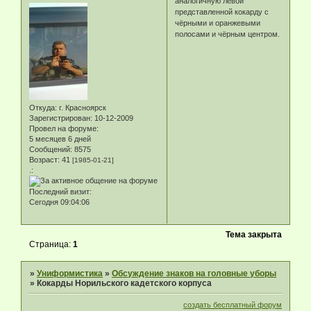
аналогичную левой
представленной кокарду с
чёрными и оранжевыми
полосами и чёрным центром.
Откуда:
г. Красноярск
Зарегистрирован
: 10-12-2009
Провел на форуме:
5 месяцев 6 дней
Сообщений:
8575
Возраст:
41
[1985-01-21]
.:
Последний визит:
Сегодня 09:04:06
Тема закрыта
Страница:
1
»
Униформистика
»
Обсуждение знаков на головные уборы
»
Кокарды Норильского кадетского корпуса
создать бесплатный форум