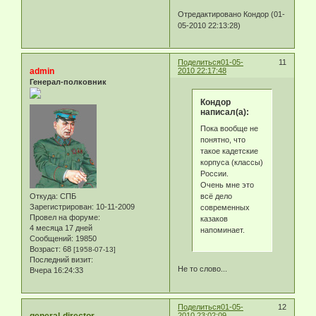
Отредактировано Кондор (01-
05-2010 22:13:28)
Поделиться
01-05-
11
admin
2010 22:17:48
Генерал-полковник
Кондор
написал(а):
Пока вообще не
понятно, что
такое кадетские
корпуса (классы)
России.
Очень мне это
всё дело
Откуда:
СПБ
Зарегистрирован
: 10-11-2009
современных
Провел на форуме:
казаков
4 месяца 17 дней
напоминает.
Сообщений:
19850
Возраст:
68
[1958-07-13]
Последний визит:
Не то слово...
Вчера 16:24:33
Поделиться
01-05-
12
2010 23:02:09