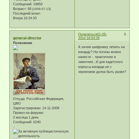
Сообщений:
19850
Возраст:
68
[1958-07-13]
Последний визит:
Вчера 16:24:33
Поделиться
01-05-
5
general-director
2010 16:54:35
Полковник
А зачем шифровку лепить на
кокарду? На погоны можно
нанести - практичнее и
заметнее...И для кадетского
корпуса кокарда не с
зернением долна быть разве?
Откуда:
Российская Федерация,
ЦФО
Зарегистрирован
: 14-11-2009
Провел на форуме:
2 месяца 1 день
Сообщений:
6240
.: