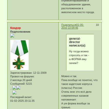
отремонтированном и
оборудованном здании,
расположенном в
живописном месте города.
Поделиться
01-05-
10
Кондор
2010 22:09:46
Подполковник
general-
director
написал(а):
Ну тогда можно
спросить и так -
а ФОРМА ему
зачем?
Зарегистрирован
: 12-11-2009
Можно и так.
Провел на форуме:
2 месяца 20 дней
Пока вообще не понятно, что
Сообщений:
5215
такое кадетские корпуса
(классы) России.
.:
Очень мне это всё дело
современных казаков
Последний визит:
напоминает.
01-02-2025 20:11:35
А уж форма вообще за
гранью.