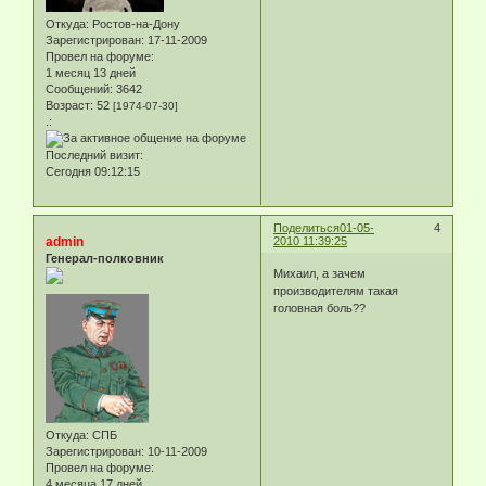
Откуда:
Ростов-на-Дону
Зарегистрирован
: 17-11-2009
Провел на форуме:
1 месяц 13 дней
Сообщений:
3642
Возраст:
52
[1974-07-30]
.:
Последний визит:
Сегодня 09:12:15
Поделиться
01-05-
4
admin
2010 11:39:25
Генерал-полковник
Михаил, а зачем
производителям такая
головная боль??
Откуда:
СПБ
Зарегистрирован
: 10-11-2009
Провел на форуме:
4 месяца 17 дней