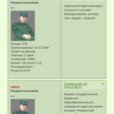
Генерал-полковник
Норильский кадетский корпус
относится к системе
Минобразования. поэтому
там и мудрят с формой.
Откуда:
СПБ
Зарегистрирован
: 10-11-2009
Провел на форуме:
4 месяца 17 дней
Сообщений:
19850
Возраст:
68
[1958-07-13]
Последний визит:
Вчера 16:24:33
Поделиться
01-05-
9
admin
2010 21:00:11
Генерал-полковник
Краевое государственное
бюджетное
общеобразовательное
учреждение кадетская школа-
интернат «Норильский