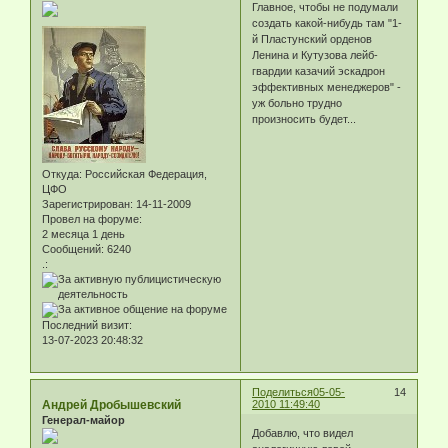
Главное, чтобы не подумали
создать какой-нибудь там "1-
й Пластунский орденов
Ленина и Кутузова лейб-
гвардии казачий эскадрон
эффективных менеджеров" -
уж больно трудно
произносить будет...
Откуда:
Российская Федерация,
ЦФО
Зарегистрирован
: 14-11-2009
Провел на форуме:
2 месяца 1 день
Сообщений:
6240
.:
Последний визит:
13-07-2023 20:48:32
Поделиться
05-05-
14
Андрей Дробышевский
2010 11:49:40
Генерал-майор
Добавлю, что видел