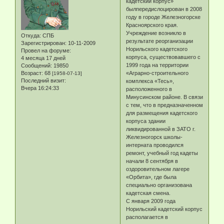
кадетский корпус»
былпередислоцирован в 2008
году в городе Железногорске
Красноярского края.
Учреждение возникло в
Откуда:
СПБ
результате реорганизации
Зарегистрирован
: 10-11-2009
Норильского кадетского
Провел на форуме:
корпуса, существовавшего с
4 месяца 17 дней
1999 года на территории
Сообщений:
19850
Возраст:
68
«Аграрно-строительного
[1958-07-13]
Последний визит:
комплекса «Тесь»,
Вчера 16:24:33
расположенного в
Минусинском районе. В связи
с тем, что в предназначенном
для размещения кадетского
корпуса здании
ликвидированной в ЗАТО г.
Железногорск школы-
интерната проводился
ремонт, учебный год кадеты
начали 8 сентября в
оздоровительном лагере
«Орбита», где была
специально организована
кадетская смена.
С января 2009 года
Норильский кадетский корпус
располагается в