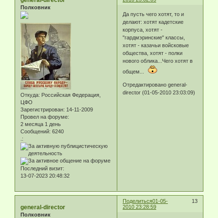
general-director
Полковник
Да пусть чего хотят, то и
делают: хотят кадетские
корпуса, хотят -
"гардмэринские" классы,
хотят - казачьи войсковые
общества, хотят - полки
нового облика...Чего хотят в
общем...
Отредактировано general-
director (01-05-2010 23:03:09)
Откуда:
Российская Федерация,
ЦФО
Зарегистрирован
: 14-11-2009
Провел на форуме:
2 месяца 1 день
Сообщений:
6240
.:
Последний визит:
13-07-2023 20:48:32
Поделиться
01-05-
13
general-director
2010 23:28:59
Полковник