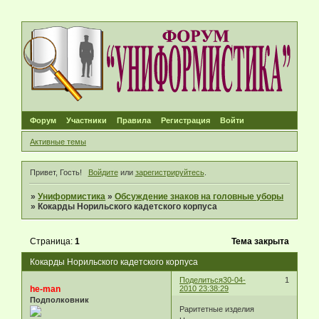
Форум
Участники
Правила
Регистрация
Войти
Активные темы
Привет, Гость!
Войдите
или
зарегистрируйтесь
.
»
Униформистика
»
Обсуждение знаков на головные уборы
»
Кокарды Норильского кадетского корпуса
Страница:
1
Тема закрыта
Кокарды Норильского кадетского корпуса
Поделиться
30-04-
1
he-man
2010 23:38:29
Подполковник
Раритетные изделия