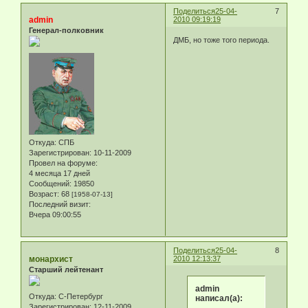
Поделиться
25-04-
7
admin
2010 09:19:19
Генерал-полковник
ДМБ, но тоже того периода.
Откуда:
СПБ
Зарегистрирован
: 10-11-2009
Провел на форуме:
4 месяца 17 дней
Сообщений:
19850
Возраст:
68
[1958-07-13]
Последний визит:
Вчера 09:00:55
Поделиться
25-04-
8
монархист
2010 12:13:37
Старший лейтенант
admin
Откуда:
С-Петербург
написал(а):
Зарегистрирован
: 12-11-2009