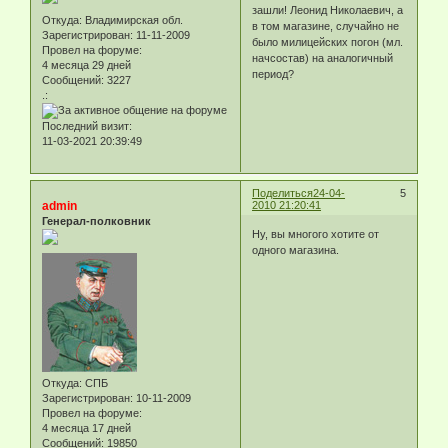
зашли! Леонид Николаевич, а
Откуда:
Владимирская обл.
в том магазине, случайно не
Зарегистрирован
: 11-11-2009
было милицейских погон (мл.
Провел на форуме:
начсостав) на аналогичный
4 месяца 29 дней
период?
Сообщений:
3227
.:
Последний визит:
11-03-2021 20:39:49
Поделиться
24-04-
5
admin
2010 21:20:41
Генерал-полковник
Ну, вы многого хотите от
одного магазина.
Откуда:
СПБ
Зарегистрирован
: 10-11-2009
Провел на форуме:
4 месяца 17 дней
Сообщений:
19850