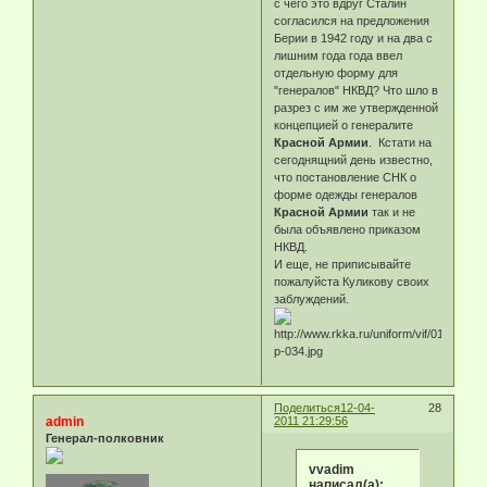
с чего это вдруг Cталин
согласился на предложения
Берии в 1942 году и на два с
лишним года года ввел
отдельную форму для
"генералов" НКВД? Что шло в
разрез с им же утвержденной
концепцией о генералите
Красной Армии
. Кстати на
сегоднящний день известно,
что постановление СНК о
форме одежды генералов
Красной Армии
так и не
была объявлено приказом
НКВД.
И еще, не приписывайте
пожалуйста Куликову своих
заблуждений.
Поделиться
12-04-
28
admin
2011 21:29:56
Генерал-полковник
vvadim
написал(а):