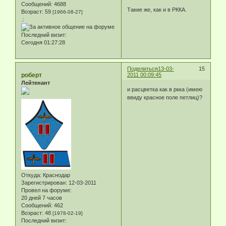
Сообщений:
4688
Такие же, как и в РККА.
Возраст:
59
[1966-08-27]
.:
Последний визит:
Сегодня 01:27:28
Поделиться
13-03-
15
роберт
2011 00:09:45
Лейтенант
и расцветка как в ркка (имею
ввиду красное поле петлиц)?
Откуда:
Краснодар
Зарегистрирован
: 12-03-2011
Провел на форуме:
20 дней 7 часов
Сообщений:
462
Возраст:
48
[1978-02-19]
Последний визит: