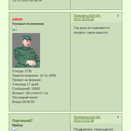
13-12-2015 08:56:04
Поделиться
24-04-
3
admin
2010 20:59:18
Генерал-полковник
Так рука не поднимется
продать такую красоту.
Откуда:
СПБ
Зарегистрирован
: 10-11-2009
Провел на форуме:
4 месяца 17 дней
Сообщений:
19850
Возраст:
68
[1958-07-13]
Последний визит:
Вчера 09:00:55
Поделиться
24-04-
4
Партизан87
2010 21:01:36
Майор
Поздравляю, сверхудачно