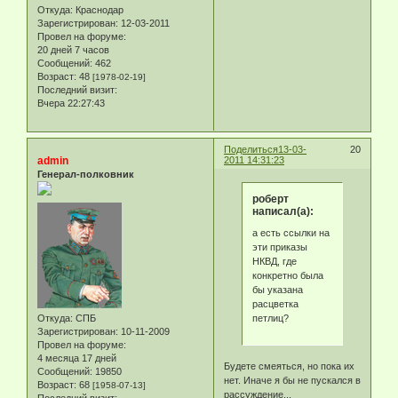
Откуда:
Краснодар
Зарегистрирован
: 12-03-2011
Провел на форуме:
20 дней 7 часов
Сообщений:
462
Возраст:
48
[1978-02-19]
Последний визит:
Вчера 22:27:43
Поделиться
13-03-
20
admin
2011 14:31:23
Генерал-полковник
роберт
написал(а):
а есть ссылки на
эти приказы
НКВД, где
конкретно была
бы указана
расцветка
петлиц?
Откуда:
СПБ
Зарегистрирован
: 10-11-2009
Провел на форуме:
4 месяца 17 дней
Будете смеяться, но пока их
Сообщений:
19850
нет. Иначе я бы не пускался в
Возраст:
68
[1958-07-13]
рассуждение...
Последний визит: