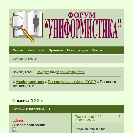
Форум
Участники
Правила
Регистрация
Войти
Активные темы
Привет, Гость!
Войдите
или
зарегистрируйтесь
.
»
Униформистика
»
Пограничные войска СССР
»
Погоны и
петлицы ПВ.
Страница:
1
2
3
»
Погоны и петлицы ПВ.
Поделиться
24-04-
1
admin
2010 15:05:27
Генерал-полковник
Редко захожу в этот