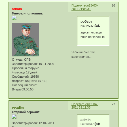
Поделиться
13-03-
26
admin
2011 21:03:31
Генерал-полковник
роберт
написал(а):
здесь петлицы
явно не зеленые
Я бы не был так
категоричен...
Откуда:
СПБ
Зарегистрирован
: 10-11-2009
Провел на форуме:
4 месяца 17 дней
Сообщений:
19850
Возраст:
68
[1958-07-13]
Последний визит:
Вчера 09:00:55
Поделиться
12-04-
27
vvadim
2011 19:11:36
Старший сержант
admin
Зарегистрирован
: 12-04-2011
написал(а):