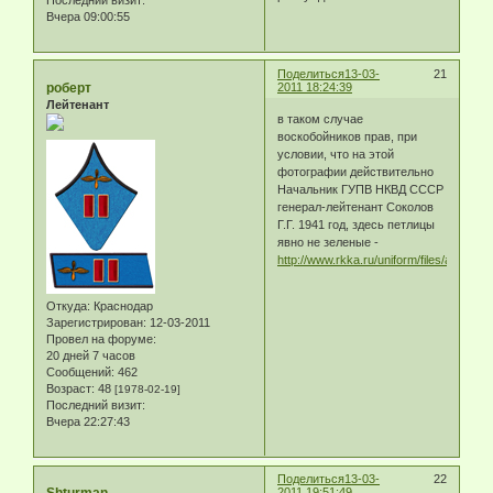
Вчера 09:00:55
Поделиться
13-03-
21
роберт
2011 18:24:39
Лейтенант
в таком случае
воскобойников прав, при
условии, что на этой
фотографии действительно
Начальник ГУПВ НКВД СССР
генерал-лейтенант Соколов
Г.Г. 1941 год, здесь петлицы
явно не зеленые -
http://www.rkka.ru/uniform/files/a44.htm
Откуда:
Краснодар
Зарегистрирован
: 12-03-2011
Провел на форуме:
20 дней 7 часов
Сообщений:
462
Возраст:
48
[1978-02-19]
Последний визит:
Вчера 22:27:43
Поделиться
13-03-
22
2011 19:51:49