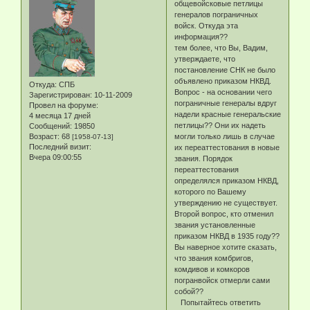
общевойсковые петлицы
генералов пограничных
войск. Откуда эта
информация??
тем более, что Вы, Вадим,
утверждаете, что
постановление СНК не было
объявлено приказом НКВД.
Откуда:
СПБ
Вопрос - на основании чего
Зарегистрирован
: 10-11-2009
пограничные генералы вдруг
Провел на форуме:
надели красные генеральские
4 месяца 17 дней
петлицы?? Они их надеть
Сообщений:
19850
Возраст:
68
могли только лишь в случае
[1958-07-13]
Последний визит:
их переаттестования в новые
Вчера 09:00:55
звания. Порядок
переаттестования
определялся приказом НКВД,
которого по Вашему
утверждению не существует.
Второй вопрос, кто отменил
звания установленные
приказом НКВД в 1935 году??
Вы наверное хотите сказать,
что звания комбригов,
комдивов и комкоров
погранвойск отмерли сами
собой??
Попытайтесь ответить