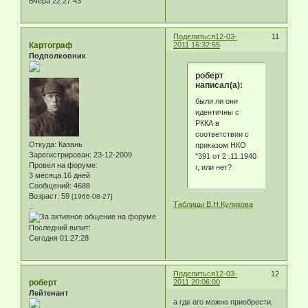
Вчера 22:27:43
Поделиться
12-03-
11
Картограф
2011 16:32:55
Подполковник
роберт
написал(а):
были ли они
идентичны с
РККА в
соответствии с
Откуда:
Казань
приказом НКО
Зарегистрирован
: 23-12-2009
"391 от 2 .11.1940
Провел на форуме:
г, или нет?
3 месяца 16 дней
Сообщений:
4688
Возраст:
59
[1966-08-27]
Таблицы В.Н.Куликова
.:
Последний визит:
Сегодня 01:27:28
Поделиться
12-03-
12
роберт
2011 20:06:00
Лейтенант
а где его можно приобрести,