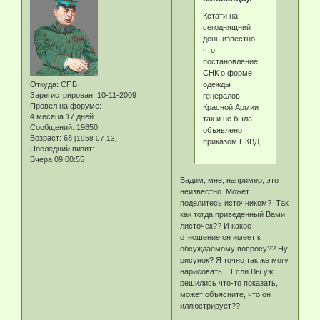
Кстати на
сегоднящний
день известно,
что
постановление
СНК о форме
одежды
Откуда:
СПБ
Зарегистрирован
: 10-11-2009
генералов
Провел на форуме:
Красной Армии
4 месяца 17 дней
так и не была
Сообщений:
19850
объявлено
Возраст:
68
[1958-07-13]
приказом НКВД.
Последний визит:
Вчера 09:00:55
Вадим, мне, например, это
неизвестно. Может
поделитесь источником? Так
как тогда приведенный Вами
листочек?? И какое
отношение он имеет к
обсуждаемому вопросу?? Ну
рисунок? Я точно так же могу
нарисовать... Если Вы уж
решились что-то показать,
может объясните, что он
иллюстрирует??