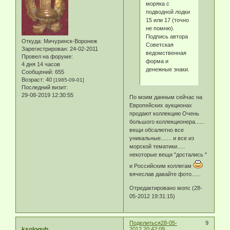
моряка с
подводной лодки
15 или 17 (точно
не помню).
Подпись автора
Откуда:
Мичуринск-Воронеж
Советская
Зарегистрирован
: 24-02-2011
ведомственная
Провел на форуме:
форма и
4 дня 14 часов
денежные знаки.
Сообщений:
655
Возраст:
40
[1985-09-01]
Последний визит:
29-08-2019 12:30:55
По моим данным сейчас на
Европейских аукционах
продают коллекцию Очень
большого коллекционера......
вещи обсалютно все
уникальные....... и все из
морской тематики.....
некоторые вещи "достались "
и Российским коллегам
вячеслав давайте фото......
Отредактировано мопс (28-
05-2012 19:31:15)
Поделиться
28-05-
9
ksologub
2012 20:42:09