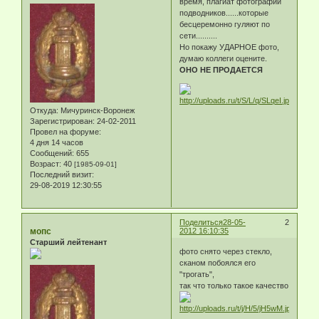
время, плагиат фотографий
подводников......которые
бесцеремонно гуляют по
сети..........
Но покажу УДАРНОЕ фото,
думаю коллеги оцените.
ОНО НЕ ПРОДАЕТСЯ
Откуда:
Мичуринск-Воронеж
Зарегистрирован
: 24-02-2011
Провел на форуме:
4 дня 14 часов
Сообщений:
655
Возраст:
40
[1985-09-01]
Последний визит:
29-08-2019 12:30:55
Поделиться
28-05-
2
мопс
2012 16:10:35
Старший лейтенант
фото снято через стекло,
сканом побоялся его
"трогать",
так что только такое качество