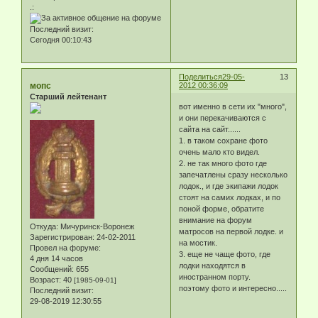
.:
Последний визит:
Сегодня 00:10:43
Поделиться
29-05-
13
мопс
2012 00:36:09
Старший лейтенант
вот именно в сети их "много",
и они перекачиваются с
сайта на сайт......
1. в таком сохране фото
очень мало кто видел.
2. не так много фото где
запечатлены сразу несколько
лодок., и где экипажи лодок
стоят на самих лодках, и по
поной форме, обратите
внимание на форум
Откуда:
Мичуринск-Воронеж
матросов на первой лодке. и
Зарегистрирован
: 24-02-2011
на мостик.
Провел на форуме:
3. еще не чаще фото, где
4 дня 14 часов
лодки находятся в
Сообщений:
655
иностранном порту.
Возраст:
40
[1985-09-01]
поэтому фото и интересно.....
Последний визит:
29-08-2019 12:30:55