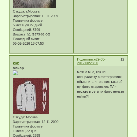
Откуда:
г.Москва
Зарегистрирован
: 11-11-2009
Провел на форуме:
5 месяцев 27 дней
Сообщений:
5799
Возраст:
51
[1975-02-06]
Последний визит:
06-02-2026 18:07:53
Поделиться
29-05-
12
ksb
2012 00:28:50
Майор
можно мне, как не
специалисту в фотографиях,
объяснить, что в них такого?
ну, фото стареньких ПЛ -
неужто в сети их фото нельзя
найти?!
Откуда:
Москва
Зарегистрирован
: 12-11-2009
Провел на форуме:
1 месяц 22 дня
Сообщений:
2855