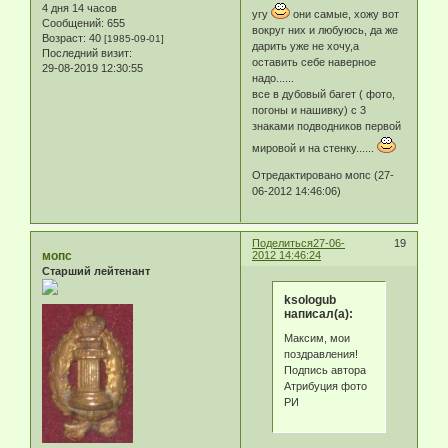
4 дня 14 часов
угу
они самые, хожу вот
Сообщений:
655
вокруг них и любуюсь, да же
Возраст:
40
[1985-09-01]
дарить уже не хочу,а
Последний визит:
оставить себе наверное
29-08-2019 12:30:55
надо......
все в дубовый багет ( фото,
погоны и нашивку) с 3
знаками подводников первой
мировой и на стенку......
Отредактировано мопс (27-
06-2012 14:46:06)
Поделиться
27-06-
19
мопс
2012 14:46:24
Старший лейтенант
ksologub
написал(а):
Максим, мои
поздравления!
Подпись автора
Атрибуция фото
РИ