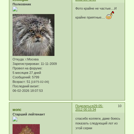
Полковник
Фото крайне не частые....И
крайне приятные....
Откуда:
г.Москва
Зарегистрирован
: 11-11-2009
Провел на форуме:
5 месяцев 27 дней
Сообщений:
5799
Возраст:
51
[1975-02-06]
Последний визит:
06-02-2026 18:07:53
Поделиться
29-05-
10
мопс
2012 00:15:34
Старший лейтенант
спасибо коллеги, даже боюсь
показать следующий лот из
этой серии