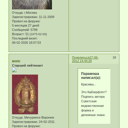
Откуда:
г.Москва
Зарегистрирован
: 11-11-2009
Провел на форуме:
5 месяцев 27 дней
Сообщений:
5799
Возраст:
51
[1975-02-06]
Последний визит:
06-02-2026 18:07:53
Поделиться
27-06-
18
мопс
2012 14:44:29
Старший лейтенант
Парамоша
написал(а):
Красивы...
Это Кайзерфлот?
Подпись автора
Советская
ведомственная
форма и
денежные знаки.
Откуда:
Мичуринск-Воронеж
Зарегистрирован
: 24-02-2011
Провел на форуме: