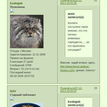
Поделиться
25-11-
22
ksologub
2013 10:41:05
Полковник
мопс
написал(а):
Коллеги
поступило такое
мнение, что это
погоны
инжинера-
торпедиста.......может
кто прояснить
ситуацию?
Откуда:
г.Москва
Зарегистрирован
: 11-11-2009
Провел на форуме:
5 месяцев 27 дней
Максим, задай вопрос здесь
Сообщений:
5799
http://www.forum.antique-
Возраст:
51
[1975-02-06]
photos.com/,
думаю, помогут
Последний визит:
06-02-2026 18:07:53
Поделиться
07-12-
23
NAV
2013 23:20:37
Старший лейтенант
ksologub
написал(а):