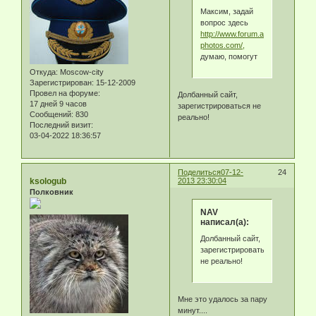
Максим, задай
вопрос здесь
http://www.forum.antique-
photos.com/,
думаю, помогут
Откуда:
Moscow-city
Зарегистрирован
: 15-12-2009
Провел на форуме:
Долбанный сайт,
17 дней 9 часов
зарегистрироваться не
Сообщений:
830
реально!
Последний визит:
03-04-2022 18:36:57
Поделиться
07-12-
24
ksologub
2013 23:30:04
Полковник
NAV
написал(а):
Долбанный сайт,
зарегистрироваться
не реально!
Мне это удалось за пару
минут....