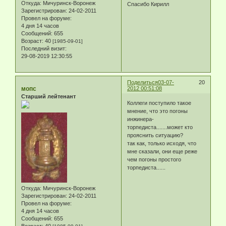
Откуда:
Мичуринск-Воронеж
Спасибо Кирилл
Зарегистрирован
: 24-02-2011
Провел на форуме:
4 дня 14 часов
Сообщений:
655
Возраст:
40
[1985-09-01]
Последний визит:
29-08-2019 12:30:55
Поделиться
03-07-
20
мопс
2012 00:51:08
Старший лейтенант
Коллеги поступило такое
мнение, что это погоны
инжинера-
торпедиста.......может кто
прояснить ситуацию?
так как, только исходя, что
мне сказали, они еще реже
чем погоны простого
торпедиста......
Откуда:
Мичуринск-Воронеж
Зарегистрирован
: 24-02-2011
Провел на форуме:
4 дня 14 часов
Сообщений:
655
Возраст:
40