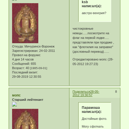
ksb
написал(а):
австро-венгрия?
чистокровные
немцы......посмотрите на
флаг на первой лодке.....
представляли при продаже ,
Откуда:
Мичуринск-Воронеж
как "флотилия на заправке"
Зарегистрирован
: 24-02-2011
(дословный перевод)......
Провел на форуме:
4 дня 14 часов
Отредактировано мопс (28-
Сообщений:
655
05-2012 19:27:23)
Возраст:
40
[1985-09-01]
Последний визит:
29-08-2019 12:30:55
Поделиться
28-05-
8
мопс
2012 19:30:57
Старший лейтенант
Парамоша
написал(а):
Достойные фото.
Могу сфоткать