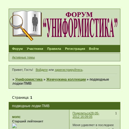
Форум
Участники
Правила
Регистрация
Войти
Активные темы
Привет, Гость!
Войдите
или
зарегистрируйтесь
.
»
Униформистика
»
Жемчужина коллекции
»
подводные
лодки ПМВ
Страница:
1
подводные лодки ПМВ
Поделиться
28-05-
1
мопс
2012 16:09:05
Старший лейтенант
Меня удивляет в последнее