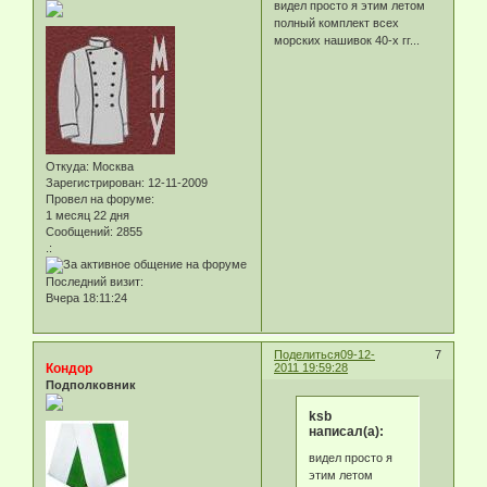
видел просто я этим летом
полный комплект всех
морских нашивок 40-х гг...
Откуда:
Москва
Зарегистрирован
: 12-11-2009
Провел на форуме:
1 месяц 22 дня
Сообщений:
2855
.:
Последний визит:
Вчера 18:11:24
Поделиться
09-12-
7
Кондор
2011 19:59:28
Подполковник
ksb
написал(а):
видел просто я
этим летом