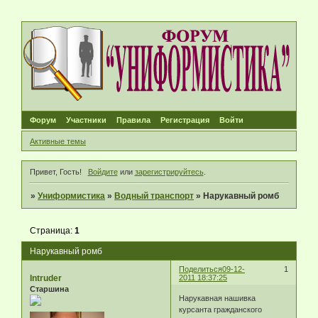
Форум
Участники
Правила
Регистрация
Войти
Активные темы
Привет, Гость!
Войдите
или
зарегистрируйтесь
.
»
Униформистика
»
Водный транспорт
»
Нарукавный ромб
Страница:
1
Нарукавный ромб
Поделиться
09-12-
1
Intruder
2011 18:37:25
Старшина
Нарукавная нашивка
курсанта гражданского