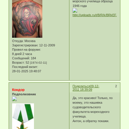
морского училища образца
1946 года
Откуда:
Москва
Зарегистрирован
: 12-11-2009
Провел на форуме:
8 дней 2 часа
Сообщений:
184
Возраст:
52
[1974-02-11]
Последний визит:
28-01-2025 19:48:07
Поделиться
09-12-
2
Кондор
2011 18:39:09
Подполковник
Да, это красиво! Только, по
моему, это нашивка
судоводительского
факультета мореходного
училища.
Антон, а обратку покажи.