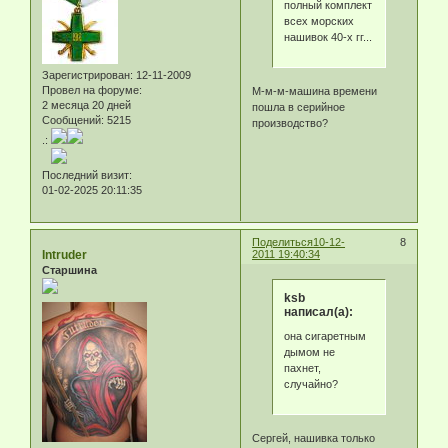
полный комплект
всех морских
нашивок 40-х гг...
Зарегистрирован
: 12-11-2009
Провел на форуме:
М-м-м-машина времени
2 месяца 20 дней
пошла в серийное
Сообщений:
5215
производство?
.:
Последний визит:
01-02-2025 20:11:35
Поделиться
10-12-
8
Intruder
2011 19:40:34
Старшина
ksb
написал(а):
она сигаретным
дымом не
пахнет,
случайно?
Сергей, нашивка только