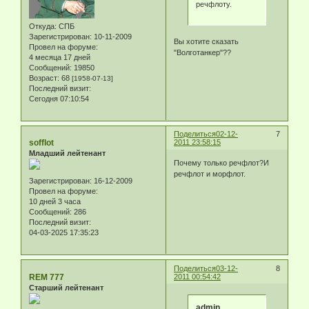
речфлоту.
Откуда:
СПБ
Зарегистрирован
: 10-11-2009
Вы хотите сказать
Провел на форуме:
"Волготанкер"??
4 месяца 17 дней
Сообщений:
19850
Возраст:
68
[1958-07-13]
Последний визит:
Сегодня 07:10:54
Поделиться
02-12-
7
sofflot
2011 23:58:15
Младший лейтенант
Почему только речфлот?И
речфлот и морфлот.
Зарегистрирован
: 16-12-2009
Провел на форуме:
10 дней 3 часа
Сообщений:
286
Последний визит:
04-03-2025 17:35:23
Поделиться
03-12-
8
REM 777
2011 00:54:42
Старший лейтенант
admin