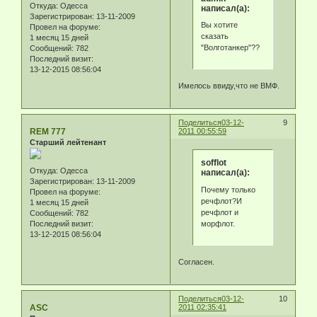
Откуда:
Одесса
написал(а):
Зарегистрирован
: 13-11-2009
Вы хотите
Провел на форуме:
сказать
1 месяц 15 дней
"Волготанкер"??
Сообщений:
782
Последний визит:
13-12-2015 08:56:04
Имелось ввиду,что не ВМФ.
Поделиться
03-12-
9
REM 777
2011 00:55:59
Старший лейтенант
sofflot
Откуда:
Одесса
написал(а):
Зарегистрирован
: 13-11-2009
Почему только
Провел на форуме:
речфлот?И
1 месяц 15 дней
речфлот и
Сообщений:
782
морфлот.
Последний визит:
13-12-2015 08:56:04
Согласен.
Поделиться
03-12-
10
ASC
2011 02:35:41