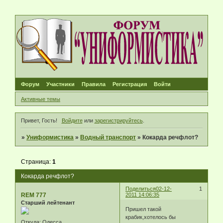
Форум
Участники
Правила
Регистрация
Войти
Активные темы
Привет, Гость!
Войдите
или
зарегистрируйтесь
.
»
Униформистика
»
Водный транспорт
»
Кокарда речфлот?
Страница:
1
Кокарда речфлот?
Поделиться
02-12-
1
REM 777
2011 14:06:35
Старший лейтенант
Пришел такой
крабик,хотелось бы
Откуда:
Одесса