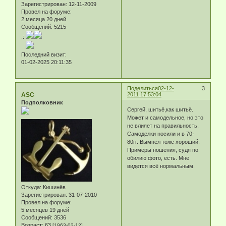
Зарегистрирован
: 12-11-2009
Провел на форуме:
2 месяца 20 дней
Сообщений:
5215
.:
Последний визит:
01-02-2025 20:11:35
Поделиться
02-12-
3
ASC
2011 17:53:04
Подполковник
Сергей, шитьё,как шитьё.
Может и самодельное, но это
не влияет на правильность.
Самоделки носили и в 70-
80гг. Вымпел тоже хороший.
Примеры ношения, судя по
обилию фото, есть. Мне
видется всё нормальным.
Откуда:
Кишинёв
Зарегистрирован
: 31-07-2010
Провел на форуме:
5 месяцев 19 дней
Сообщений:
3536
Возраст:
63
[1963-02-12]