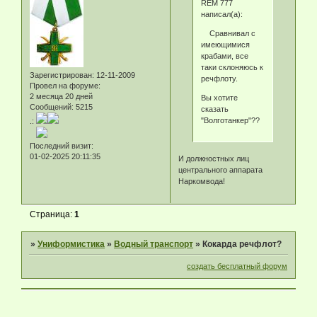
REM 777
написал(а):
Сравнивал с
имеющимися
крабами, все
таки склоняюсь к
Зарегистрирован
: 12-11-2009
речфлоту.
Провел на форуме:
2 месяца 20 дней
Вы хотите
Сообщений:
5215
сказать
"Волготанкер"??
.:
Последний визит:
01-02-2025 20:11:35
И должностных лиц
центрального аппарата
Наркомвода!
Страница:
1
»
Униформистика
»
Водный транспорт
»
Кокарда речфлот?
создать бесплатный форум