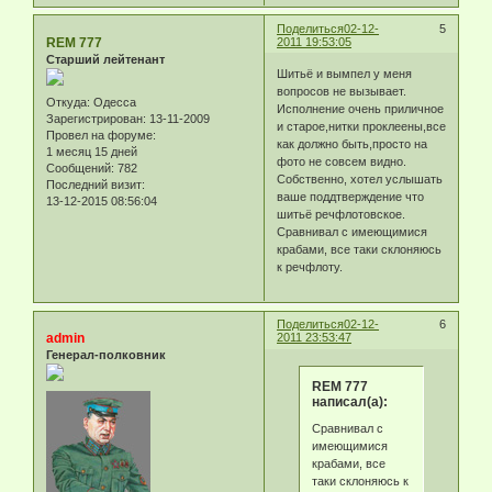
Поделиться
02-12-
5
REM 777
2011 19:53:05
Старший лейтенант
Шитьё и вымпел у меня
вопросов не вызывает.
Откуда:
Одесса
Исполнение очень приличное
Зарегистрирован
: 13-11-2009
и старое,нитки проклеены,все
Провел на форуме:
как должно быть,просто на
1 месяц 15 дней
фото не совсем видно.
Сообщений:
782
Собственно, хотел услышать
Последний визит:
ваше поддтверждение что
13-12-2015 08:56:04
шитьё речфлотовское.
Сравнивал с имеющимися
крабами, все таки склоняюсь
к речфлоту.
Поделиться
02-12-
6
admin
2011 23:53:47
Генерал-полковник
REM 777
написал(а):
Сравнивал с
имеющимися
крабами, все
таки склоняюсь к