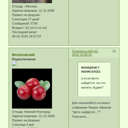
Откуда:
г.Москва
Зарегистрирован
: 11-11-2009
Провел на форуме:
5 месяцев 27 дней
Сообщений:
5799
Возраст:
51
[1975-02-06]
Последний визит:
06-02-2026 18:07:53
Поделиться
04-02-
21
Молитовский
2010 13:05:15
Подполковник
монархист
написал(а):
а если фото
найдётся, на что
менять будем?
Для начала!Фото из моего
собраниия !Каким образом
Откуда:
Нижний Новгород
"фото найдется..."?
Зарегистрирован
: 11-12-2009
Поясните...
Провел на форуме:
2 месяца 3 дня