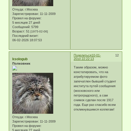
Откуда:
г.Москва
Зарегистрирован
: 11-11-2009
Провел на форуме:
5 месяцев 27 дней
Сообщений:
5799
Возраст:
51
[1975-02-06]
Последний визит:
06-02-2026 18:07:53
Поделиться
10-01-
12
ksologub
2010 22:22:13
Полковник
Таким образом, можно
констатировать, что на
атрибутируемом фото
запечатлен бывший студент
института путей сообщения
(московского или
петроградского), а сам
снимок сделан после 1917
года. Еще раз спасибо всем
откликнувшимся коллегам!
Откуда:
г.Москва
Зарегистрирован
: 11-11-2009
Провел на форуме:
5 месяцев 27 дней