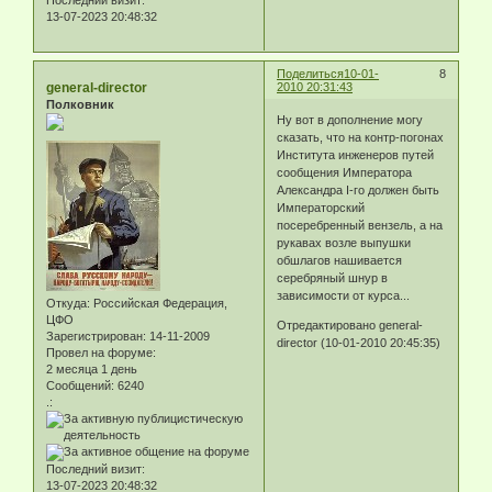
Последний визит:
13-07-2023 20:48:32
Поделиться
10-01-
8
general-director
2010 20:31:43
Полковник
Ну вот в дополнение могу
сказать, что на контр-погонах
Института инженеров путей
сообщения Императора
Александра I-го должен быть
Императорский
посеребренный вензель, а на
рукавах возле выпушки
обшлагов нашивается
серебряный шнур в
зависимости от курса...
Откуда:
Российская Федерация,
ЦФО
Отредактировано general-
Зарегистрирован
: 14-11-2009
director (10-01-2010 20:45:35)
Провел на форуме:
2 месяца 1 день
Сообщений:
6240
.:
Последний визит:
13-07-2023 20:48:32