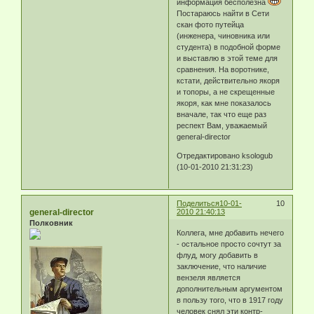
информация бесполезна
Постараюсь найти в Сети
скан фото путейца
(инженера, чиновника или
студента) в подобной форме
и выставлю в этой теме для
сравнения. На воротнике,
кстати, действительно якоря
и топоры, а не скрещенные
якоря, как мне показалось
вначале, так что еще раз
респект Вам, уважаемый
general-director
Отредактировано ksologub
(10-01-2010 21:31:23)
Поделиться
10-01-
10
general-director
2010 21:40:13
Полковник
Коллега, мне добавить нечего
- остальное просто сочтут за
флуд, могу добавить в
заключение, что наличие
вензеля является
дополнительным аргументом
в пользу того, что в 1917 году
человек снял эти контр-