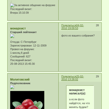
.:
Последний визит:
Вчера 15:10:39
Поделиться
04-02-
28
монархист
2010 19:09:53
Старший лейтенант
фото из вашего собрания?
Откуда:
С-Петербург
Зарегистрирован
: 12-11-2009
Провел на форуме:
1 месяц 8 дней
Сообщений:
627
Последний визит:
25-08-2013 15:45:30
Поделиться
25-02-
29
Молитовский
2010 13:28:02
Подполковник
монархист
написал(а):
а если фото
найдётся, на что
менять будем?