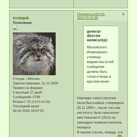
Поделиться
10-01-
9
ksologub
2010 21:11:36
Полковник
general-
director
написал(а):
Московского
Инженерного
училища
ведомства путей
сообщения
должны быть
топор и якорь в
Откуда:
г.Москва
круглом венке
Зарегистрирован
: 11-11-2009
Провел на форуме:
5 месяцев 27 дней
Сообщений:
5799
Накладка такого рисунка
Возраст:
51
[1975-02-06]
была Высочайше утверждена
Последний визит:
05.11.1899 г., после того как
06-02-2026 18:07:53
институту было присвоено
имя Николая II (1913) на
накладках появился вензель
монарха
В нашем случае, правда, эта