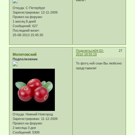
какое?
Откуда:
С-Петербург
Зарегистрирован
: 12-11-2009
Провел на форуме:
1 месяц 8 дней
Сообщений:
627
Последний визит:
25-08-2013 15:45:30
Поделиться
04-02-
27
Молитовский
2010 18:55:19
Подполковник
То фото,чей скан Вы любезно
представили!
Откуда:
Нижний Новгород
Зарегистрирован
: 11-12-2009
Провел на форуме:
2 месяца 3 дня
Сообщений:
5309