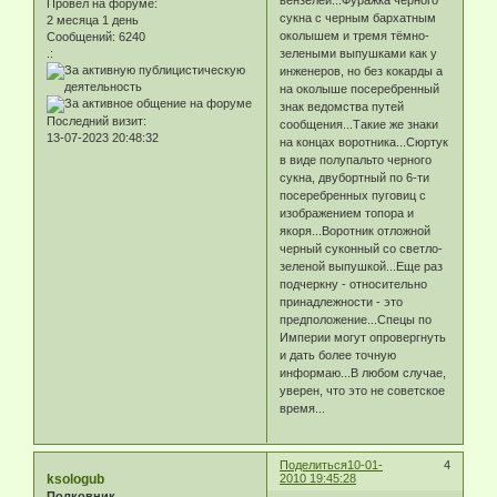
Провел на форуме:
сукна с черным бархатным
2 месяца 1 день
околышем и тремя тёмно-
Сообщений:
6240
зелеными выпушками как у
.:
инженеров, но без кокарды а
на околыше посеребренный
знак ведомства путей
Последний визит:
сообщения...Такие же знаки
13-07-2023 20:48:32
на концах воротника...Сюртук
в виде полупальто черного
сукна, двубортный по 6-ти
посеребренных пуговиц с
изображением топора и
якоря...Воротник отложной
черный суконный со светло-
зеленой выпушкой...Еще раз
подчеркну - относительно
принадлежности - это
предположение...Спецы по
Империи могут опровергнуть
и дать более точную
информаю...В любом случае,
уверен, что это не советское
время...
Поделиться
10-01-
4
ksologub
2010 19:45:28
Полковник