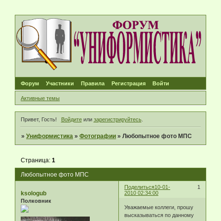
Форум
Участники
Правила
Регистрация
Войти
Активные темы
Привет, Гость!
Войдите
или
зарегистрируйтесь
.
»
Униформистика
»
Фотографии
»
Любопытное фото МПС
Страница:
1
Любопытное фото МПС
Поделиться
10-01-
1
ksologub
2010 02:34:00
Полковник
Уважаемые коллеги, прошу
высказываться по данному