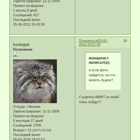
Зарегистрирован
: 12-11-2009
Провел на форуме:
1 месяц 8 дней
Сообщений:
627
Последний визит:
25-08-2013 15:45:30
Поделиться
03-02-
18
ksologub
2010 20:57:39
Полковник
монархист
написал(а):
а если фото
найдётся, на что
менять будем?
Студенты МИИТ из моей
темы пойдут?
Откуда:
г.Москва
Зарегистрирован
: 11-11-2009
Провел на форуме:
5 месяцев 27 дней
Сообщений:
5799
Возраст:
51
[1975-02-06]
Последний визит:
06-02-2026 18:07:53