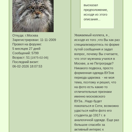
высказал
предположение,
исходя из этого
описания...
Уважаемый коллега, я ,
Откуда:
г.Москва
Зарегистрирован
: 11-11-2009
исходя из того ,что Вы как раз
Провел на форуме:
специализируетесь по форме
5 месяцев 27 дней
путей сообщения и задал
Сообщений:
5799
вопрос, почему Вы считаете,
Возраст:
51
[1975-02-06]
что этот мужчина учился в
Последний визит:
Москве, а не Петрограде?
06-02-2026 18:07:53
Никакого подвоха, просто
форменная одежда ВУЗов
периода царизма - не моя
тема, поэтому и решил, что
на фото есть какие-то
отличительные признаки
именно московского
ВУЗа...Надо будет
покопаться в Сети, возможно
удасться найти фото его
студента до 1917 г. в
аналогичной одежде. Еще раз
большое спасибо за
активный интерес к