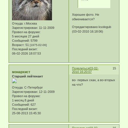
Хорошее фото. Не
обменивается?
Откуда:
г.Москва
Отредактировано ksologub
Зарегистрирован
: 11-11-2009
(03-02-2010 16:18:06)
Провел на форуме:
5 месяцев 27 дней
Сообщений:
5799
Возраст:
51
[1975-02-06]
Последний визит:
06-02-2026 18:07:53
Поделиться
03-02-
15
монархист
2010 16:20:07
Старший лейтенант
во- первых скан, а во-вторых
на что?
Откуда:
С-Петербург
Зарегистрирован
: 12-11-2009
Провел на форуме:
1 месяц 8 дней
Сообщений:
627
Последний визит:
25-08-2013 15:45:30
Поделиться
03-02-
16