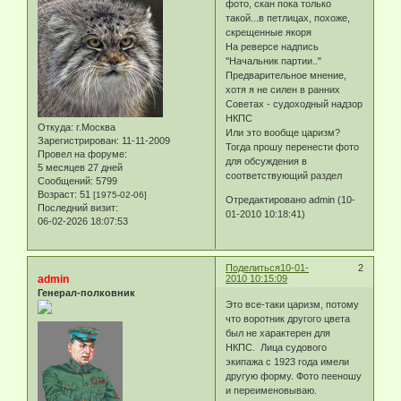
фото, скан пока только
такой...в петлицах, похоже,
скрещенные якоря
На реверсе надпись
"Начальник партии.."
Предварительное мнение,
хотя я не силен в ранних
Советах - судоходный надзор
НКПС
Откуда:
г.Москва
Или это вообще царизм?
Зарегистрирован
: 11-11-2009
Тогда прошу перенести фото
Провел на форуме:
для обсуждения в
5 месяцев 27 дней
соответствующий раздел
Сообщений:
5799
Возраст:
51
[1975-02-06]
Отредактировано admin (10-
Последний визит:
01-2010 10:18:41)
06-02-2026 18:07:53
Поделиться
10-01-
2
admin
2010 10:15:09
Генерал-полковник
Это все-таки царизм, потому
что воротник другого цвета
был не характерен для
НКПС. Лица судового
экипажа с 1923 года имели
другую форму. Фото пееношу
и переименовываю.