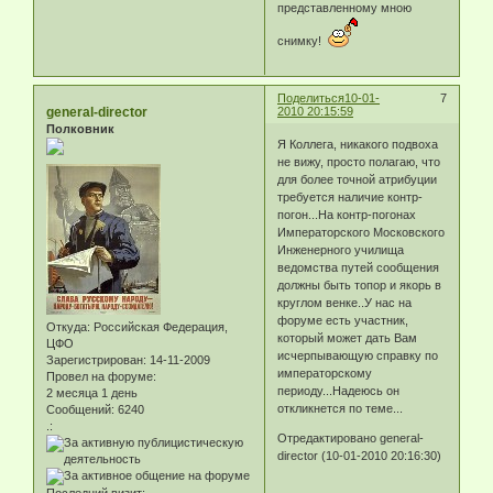
представленному мною
снимку!
Поделиться
10-01-
7
general-director
2010 20:15:59
Полковник
Я Коллега, никакого подвоха
не вижу, просто полагаю, что
для более точной атрибуции
требуется наличие контр-
погон...На контр-погонах
Императорского Московского
Инженерного училища
ведомства путей сообщения
должны быть топор и якорь в
круглом венке..У нас на
форуме есть участник,
Откуда:
Российская Федерация,
который может дать Вам
ЦФО
исчерпывающую справку по
Зарегистрирован
: 14-11-2009
императорскому
Провел на форуме:
периоду...Надеюсь он
2 месяца 1 день
откликнется по теме...
Сообщений:
6240
.:
Отредактировано general-
director (10-01-2010 20:16:30)