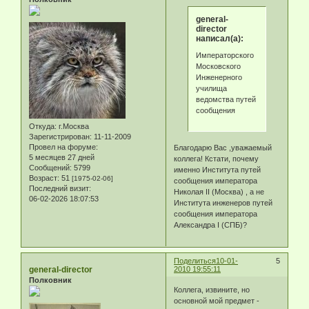
general-
director
написал(а):
Императорского
Московского
Инженерного
училища
ведомства путей
сообщения
Откуда:
г.Москва
Зарегистрирован
: 11-11-2009
Провел на форуме:
Благодарю Вас ,уважаемый
5 месяцев 27 дней
коллега! Кстати, почему
Сообщений:
5799
именно Института путей
Возраст:
51
[1975-02-06]
сообщения императора
Последний визит:
Николая II (Москва) , а не
06-02-2026 18:07:53
Института инженеров путей
сообщения императора
Александра I (СПБ)?
Поделиться
10-01-
5
general-director
2010 19:55:11
Полковник
Коллега, извините, но
основной мой предмет -