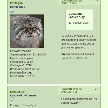
ksologub
2010 18:28:51
Полковник
монархист
написал(а):
во- первых скан
Ну, скан мог быть ведь и с
имеющегося в наличии фото
,верно? Скан мне на обмен,
увы, не интересен...
Откуда:
г.Москва
Отредактировано ksologub
Зарегистрирован
: 11-11-2009
(03-02-2010 18:29:10)
Провел на форуме:
5 месяцев 27 дней
Сообщений:
5799
Возраст:
51
[1975-02-06]
Последний визит:
06-02-2026 18:07:53
Поделиться
03-02-
17
монархист
2010 18:43:11
Старший лейтенант
а если фото найдётся, на что
менять будем?
Откуда:
С-Петербург