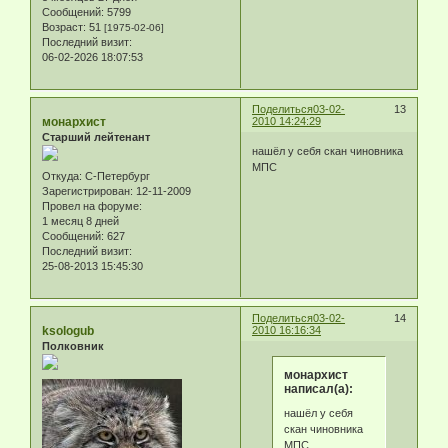
Сообщений:
5799
Возраст:
51
[1975-02-06]
Последний визит:
06-02-2026 18:07:53
Поделиться
03-02-
13
монархист
2010 14:24:29
Старший лейтенант
нашёл у себя скан чиновника
МПС
Откуда:
С-Петербург
Зарегистрирован
: 12-11-2009
Провел на форуме:
1 месяц 8 дней
Сообщений:
627
Последний визит:
25-08-2013 15:45:30
Поделиться
03-02-
14
ksologub
2010 16:16:34
Полковник
монархист
написал(а):
нашёл у себя
скан чиновника
МПС