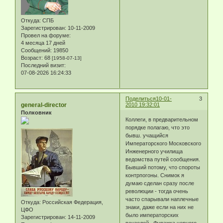
Откуда:
СПБ
Зарегистрирован
: 10-11-2009
Провел на форуме:
4 месяца 17 дней
Сообщений:
19850
Возраст:
68
[1958-07-13]
Последний визит:
07-08-2026 16:24:33
Поделиться
10-01-
3
general-director
2010 19:32:01
Полковник
Коллеги, в предварительном
порядке полагаю, что это
бывш. учащийся
Императорского Московского
Инженерного училища
ведомства путей сообщения.
Бывший потому, что спороты
контрпогоны. Снимок я
думаю сделан сразу после
революции - тогда очень
часто спарывали наплечные
Откуда:
Российская Федерация,
знаки, даже если на них не
ЦФО
было императорских
Зарегистрирован
: 14-11-2009
вензелей...Фуражка черного