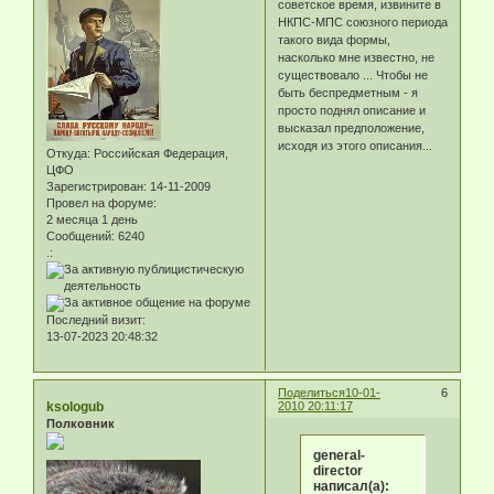
советское время, извините в
НКПС-МПС союзного периода
такого вида формы,
насколько мне известно, не
существовало ... Чтобы не
быть беспредметным - я
просто поднял описание и
высказал предположение,
исходя из этого описания...
Откуда:
Российская Федерация,
ЦФО
Зарегистрирован
: 14-11-2009
Провел на форуме:
2 месяца 1 день
Сообщений:
6240
.:
Последний визит:
13-07-2023 20:48:32
Поделиться
10-01-
6
ksologub
2010 20:11:17
Полковник
general-
director
написал(а):