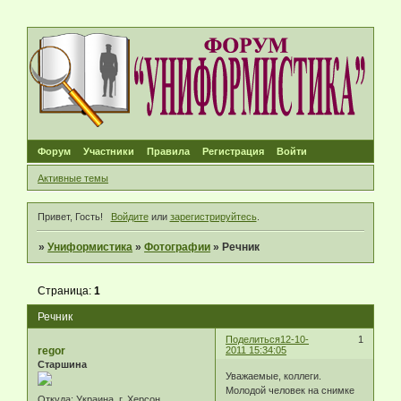
Форум
Участники
Правила
Регистрация
Войти
Активные темы
Привет, Гость!
Войдите
или
зарегистрируйтесь
.
»
Униформистика
»
Фотографии
»
Речник
Страница:
1
Речник
Поделиться
12-10-
1
regor
2011 15:34:05
Старшина
Уважаемые, коллеги.
Молодой человек на снимке
Откуда:
Украина, г. Херсон