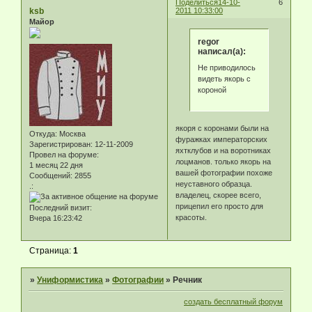
Поделиться
14-10-
6
ksb
2011 10:33:00
Майор
regor
написал(а):
Не приводилось
видеть якорь с
короной
якоря с коронами были на
Откуда:
Москва
фуражках императорских
Зарегистрирован
: 12-11-2009
яхтклубов и на воротниках
Провел на форуме:
лоцманов. только якорь на
1 месяц 22 дня
вашей фотографии похоже
Сообщений:
2855
неуставного образца.
.:
владелец, скорее всего,
прицепил его просто для
Последний визит:
красоты.
Вчера 16:23:42
Страница:
1
»
Униформистика
»
Фотографии
»
Речник
создать бесплатный форум