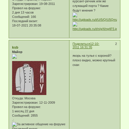
курсант-речник или же
Зарегистрирован
: 19-08-2011
служащий порта ? Какие
Провел на форуме:
будут мнения ?
2 дня 13 часов
Сообщений:
166
Последний визит:
18-07-2021 20:35:08
Поделиться
12-10-
2
ksb
2011 16:31:35
Майор
якорь на тулье с короной?
плохо видно, можно крупный
скан
Откуда:
Москва
Зарегистрирован
: 12-11-2009
Провел на форуме:
1 месяц 22 дня
Сообщений:
2855
.:
Последний визит: