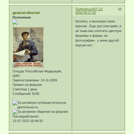
Поделиться
27-12-
10
general-director
2009 00:27:02
Полковник
Коллега, я высказал свою
версию...Еще раз повторяю, я
не знаю как сочетать цветную
фуражку и форму на
фотографии - у меня другой
версии нет...
Откуда:
Российская Федерация,
ЦФО
Зарегистрирован
: 14-11-2009
Провел на форуме:
2 месяца 1 день
Сообщений:
6240
.:
Последний визит:
13-07-2023 20:48:32