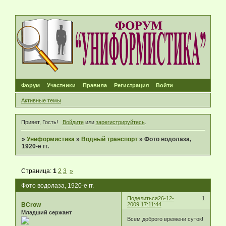
Форум
Участники
Правила
Регистрация
Войти
Активные темы
Привет, Гость!
Войдите
или
зарегистрируйтесь
.
»
Униформистика
»
Водный транспорт
»
Фото водолаза,
1920-е гг.
Страница:
1
2
3
»
Фото водолаза, 1920-е гг.
Поделиться
26-12-
1
BCrow
2009 17:11:44
Младший сержант
Всем доброго времени суток!