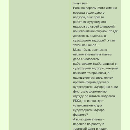
знака нет...
Если на первом фото именно
водолаз судоходного
надзора, а не просто
работник судоходного
надзора со своей фуражкой,
но непонятной формой, то где
должность водолаза в
судоходном надзоре?: я там
такой не нашел...
Может быть все-таки в
первом случае мы имеем
дело с человеком,
работающим (работавшим) в
судоходном надзоре, который
по каким-то причинам, в
нарушение установленных
правил (форма другая у
судоходного надзора) не снял
флотскую форменную
одежду со штатом водолаза
РККФ, но использует
установленную для
судоходного надзора
фуражку?
А во втором случае -
перешел на работу в
торговый флот и надел