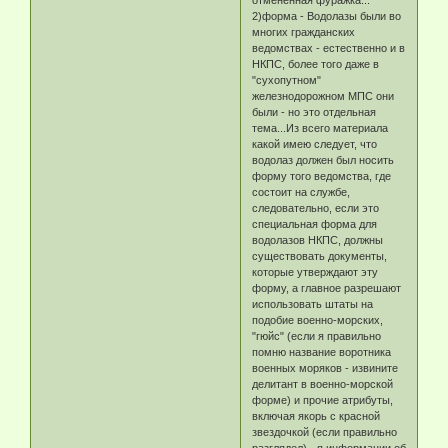
2)форма - Водолазы были во
многих гражданских
ведомствах - естественно и в
НКПС, более того даже в
"сухопутном"
железнодорожном МПС они
были - но это отдельная
тема...Из всего материала
какой имею следует, что
водолаз должен был носить
форму того ведомства, где
состоит на службе,
следовательно, если это
специальная форма для
водолазов НКПС, должны
существовать документы,
которые утверждают эту
форму, а главное разрешают
использовать штаты на
подобие военно-морских,
"гюйс" (если я правильно
помню название воротника
военных моряков - извините
делитант в военно-морской
форме) и прочие атрибуты,
включая якорь с красной
звездочкой (если правильно
разглядел) - я информации об