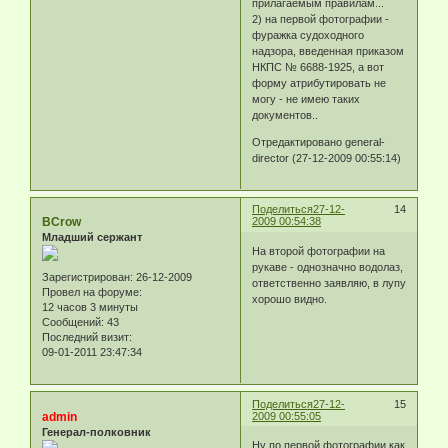
прилагаемым правилам...
2) на первой фотографии -
фуражка судоходного
надзора, введенная приказом
НКПС № 6688-1925, а вот
форму атрибутировать не
могу - не имею таких
документов..
Отредактировано general-
director (27-12-2009 00:55:14)
Поделиться
27-12-
14
BCrow
2009 00:54:38
Младший сержант
На второй фотографии на
рукаве - однозначно водолаз,
Зарегистрирован
: 26-12-2009
ответственно заявляю, в лупу
Провел на форуме:
хорошо видно.
12 часов 3 минуты
Сообщений:
43
Последний визит:
09-01-2011 23:47:34
Поделиться
27-12-
15
admin
2009 00:55:05
Генерал-полковник
Ну по первой фотографии как