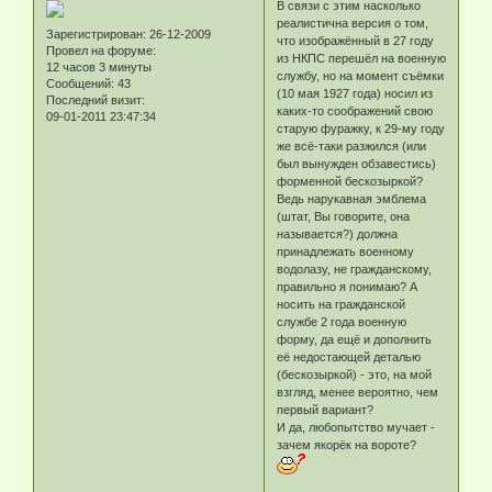
В связи с этим насколько
реалистична версия о том,
Зарегистрирован
: 26-12-2009
что изображённый в 27 году
Провел на форуме:
из НКПС перешёл на военную
12 часов 3 минуты
службу, но на момент съёмки
Сообщений:
43
(10 мая 1927 года) носил из
Последний визит:
каких-то соображений свою
09-01-2011 23:47:34
старую фуражку, к 29-му году
же всё-таки разжился (или
был вынужден обзавестись)
форменной бескозыркой?
Ведь нарукавная эмблема
(штат, Вы говорите, она
называется?) должна
принадлежать военному
водолазу, не гражданскому,
правильно я понимаю? А
носить на гражданской
службе 2 года военную
форму, да ещё и дополнить
её недостающей деталью
(бескозыркой) - это, на мой
взгляд, менее вероятно, чем
первый вариант?
И да, любопытство мучает -
зачем якорёк на вороте?