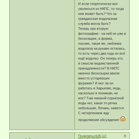
И если теоретически мог
уволиться из НКПС, то тогда
кем может быть? Что за
гражданская водолазная
служба могла быть?
Теперь про вторую
фотографию - на ней он уже в
бескозырке, а форма,
похоже, такая же, эмблема
водолаза на рукаве осталась,
то есть через два года он всё
ещё водолаз. Он теперь кто,
в смысле ведомственной
принадлежности? В НКПС
именно бескозырки ввели
вместо устаревших
фуражек? И мог ли он
работать в Харькове, ведь,
насколько я понимаю, не
мог? Там никакой серьёзной
воды нет, какая то речка
небольшая, Лопань, кажется.
С нетерпением жду
продолжения обсуждения
Поделиться
26-12-
6