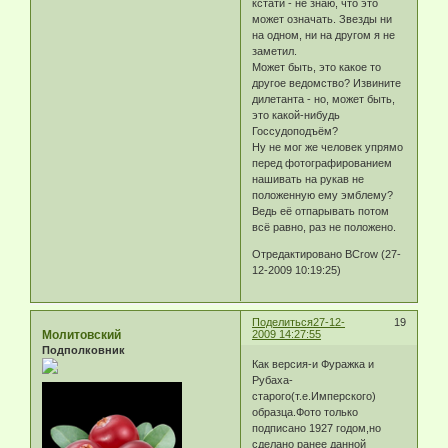
кстати - не знаю, что это
может означать. Звезды ни
на одном, ни на другом я не
заметил.
Может быть, это какое то
другое ведомство? Извините
дилетанта - но, может быть,
это какой-нибудь
Госсудоподъём?
Ну не мог же человек упрямо
перед фотографированием
нашивать на рукав не
положенную ему эмблему?
Ведь её отпарывать потом
всё равно, раз не положено.
Отредактировано BCrow (27-
12-2009 10:19:25)
Поделиться
27-12-
19
Молитовский
2009 14:27:55
Подполковник
Как версия-и Фуражка и
Рубаха-
старого(т.е.Имперского)
образца.Фото только
подписано 1927 годом,но
сделано ранее данной