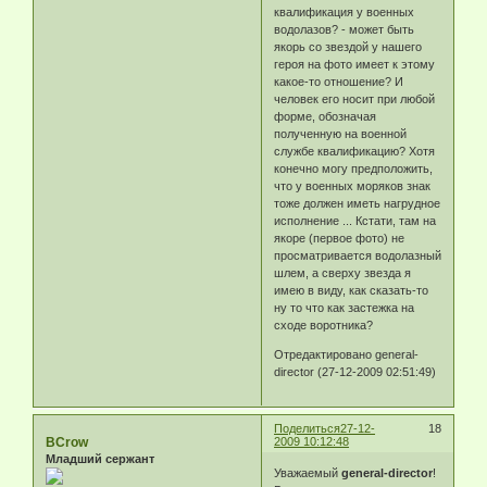
квалификация у военных
водолазов? - может быть
якорь со звездой у нашего
героя на фото имеет к этому
какое-то отношение? И
человек его носит при любой
форме, обозначая
полученную на военной
службе квалификацию? Хотя
конечно могу предположить,
что у военных моряков знак
тоже должен иметь нагрудное
исполнение ... Кстати, там на
якоре (первое фото) не
просматривается водолазный
шлем, а сверху звезда я
имею в виду, как сказать-то
ну то что как застежка на
сходе воротника?
Отредактировано general-
director (27-12-2009 02:51:49)
Поделиться
27-12-
18
BCrow
2009 10:12:48
Младший сержант
Уважаемый
general-director
!