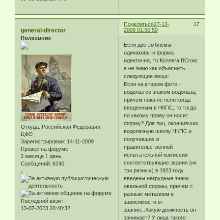
Поделиться
27-12-
17
general-director
2009 01:50:50
Полковник
Если две эмблемы
одинаковы и форма
идентична, то Коллега BCrow,
я не знаю как объяснить
следующие вещи:
Если на втором фото -
водолаз со знаком водолаза,
причем пока не ясно когда
введенным в НКПС, то тогда
по какому праву он носит
форму? Для лиц, окончивших
Откуда:
Российская Федерация,
водолазную школу НКПС и
ЦФО
получивших в
Зарегистрирован
: 14-11-2009
правительственной
Провел на форуме:
испытательной комиссии
2 месяца 1 день
соответствующие звания (их
Сообщений:
6240
три разных) в 1923 году
.:
введены нагрудные знаки
овальной формы, причем с
разным металлом в
Последний визит:
зависимости от
13-07-2023 20:48:32
звания...Какую должность он
занимает? У лица такого