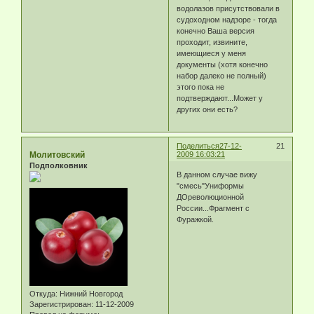
водолазов присутствовали в
судоходном надзоре - тогда
конечно Ваша версия
проходит, извините,
имеющиеся у меня
документы (хотя конечно
набор далеко не полный)
этого пока не
подтверждают...Может у
других они есть?
Поделиться
27-12-
21
Молитовский
2009 16:03:21
Подполковник
В данном случае вижу
"смесь"Униформы
ДОреволюционной
России...Фрагмент с
Фуражкой.
Откуда:
Нижний Новгород
Зарегистрирован
: 11-12-2009