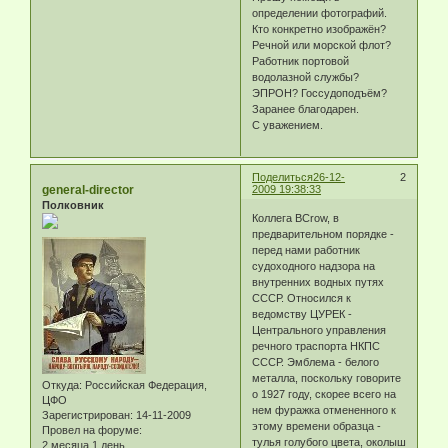
определении фотографий.
Кто конкретно изображён?
Речной или морской флот?
Работник портовой
водолазной службы?
ЭПРОН? Госсудоподъём?
Заранее благодарен.
С уважением.
Поделиться
26-12-
2
general-director
2009 19:38:33
Полковник
Коллега BCrow, в
предварительном порядке -
перед нами работник
судоходного надзора на
внутренних водных путях
СССР. Относился к
ведомству ЦУРЕК -
Центрального управления
речного траспорта НКПС
СССР. Эмблема - белого
металла, поскольку говорите
Откуда:
Российская Федерация,
о 1927 году, скорее всего на
ЦФО
нем фуражка отмененного к
Зарегистрирован
: 14-11-2009
этому времени образца -
Провел на форуме:
тулья голубого цвета, околыш
2 месяца 1 день