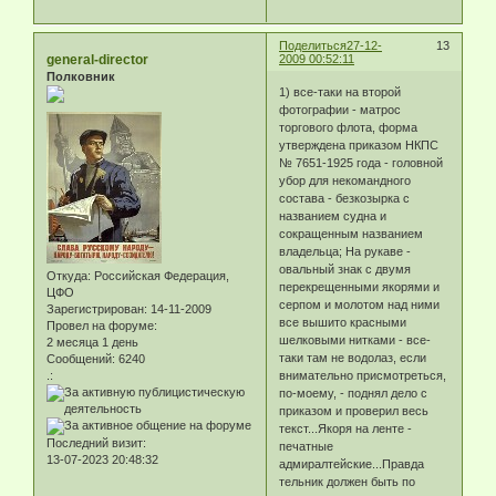
Поделиться
27-12-
13
general-director
2009 00:52:11
Полковник
1) все-таки на второй
фотографии - матрос
торгового флота, форма
утверждена приказом НКПС
№ 7651-1925 года - головной
убор для некомандного
состава - безкозырка с
названием судна и
сокращенным названием
владельца; На рукаве -
овальный знак с двумя
Откуда:
Российская Федерация,
перекрещенными якорями и
ЦФО
серпом и молотом над ними
Зарегистрирован
: 14-11-2009
все вышито красными
Провел на форуме:
шелковыми нитками - все-
2 месяца 1 день
таки там не водолаз, если
Сообщений:
6240
внимательно присмотреться,
.:
по-моему, - поднял дело с
приказом и проверил весь
текст...Якоря на ленте -
Последний визит:
печатные
13-07-2023 20:48:32
адмиралтейские...Правда
тельник должен быть по