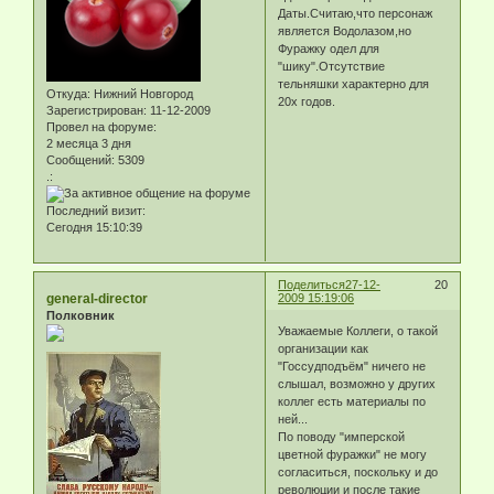
Даты.Считаю,что персонаж
является Водолазом,но
Фуражку одел для
"шику".Отсутствие
тельняшки характерно для
Откуда:
Нижний Новгород
20х годов.
Зарегистрирован
: 11-12-2009
Провел на форуме:
2 месяца 3 дня
Сообщений:
5309
.:
Последний визит:
Сегодня 15:10:39
Поделиться
27-12-
20
general-director
2009 15:19:06
Полковник
Уважаемые Коллеги, о такой
организации как
"Госсудподъём" ничего не
слышал, возможно у других
коллег есть материалы по
ней...
По поводу "имперской
цветной фуражки" не могу
согласиться, поскольку и до
революции и после такие