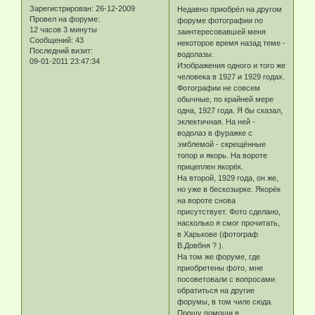
Зарегистрирован
: 26-12-2009
Недавно приобрёл на другом
Провел на форуме:
форуме фотографии по
12 часов 3 минуты
заинтересовавшей меня
Сообщений:
43
некоторое время назад теме -
Последний визит:
водолазы.
09-01-2011 23:47:34
Изображения одного и того же
человека в 1927 и 1929 годах.
Фотографии не совсем
обычные, по крайней мере
одна, 1927 года. Я бы сказал,
эклектичная. На ней -
водолаз в фуражке с
эмблемой - скрещённые
топор и якорь. На вороте
прицеплен якорёк.
На второй, 1929 года, он же,
но уже в бескозырке. Якорёк
на вороте снова
присутствует. Фото сделано,
насколько я смог прочитать,
в Харькове (фотограф
В.Довбня ? ).
На том же форуме, где
приобретены фото, мне
посоветовали с вопросами
обратиться на другие
форумы, в том чиле сюда.
Прошу помощи в