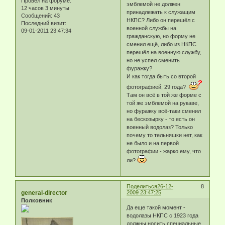
Провел на форуме:
эмблемой не должен
12 часов 3 минуты
принадлежать к служащим
Сообщений:
43
НКПС? Либо он перешёл с
Последний визит:
военной службы на
09-01-2011 23:47:34
гражданскую, но форму не
сменил ещё, либо из НКПС
перешёл на военную службу,
но не успел сменить
фуражку?
И как тогда быть со второй
фотографией, 29 года?
Там он всё в той же форме с
той же эмблемой на рукаве,
но фуражку всё-таки сменил
на бескозырку - то есть он
военный водолаз? Только
почему то тельняшки нет, как
не было и на первой
фотографии - жарко ему, что
ли?
Поделиться
26-12-
8
general-director
2009 23:47:25
Полковник
Да еще такой момент -
водолазы НКПС с 1923 года
должны носить специальные