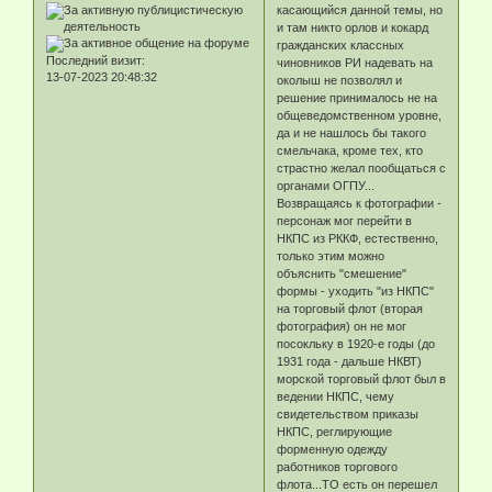
касающийся данной темы, но
и там никто орлов и кокард
гражданских классных
Последний визит:
чиновников РИ надевать на
13-07-2023 20:48:32
околыш не позволял и
решение принималось не на
общеведомственном уровне,
да и не нашлось бы такого
смельчака, кроме тех, кто
страстно желал пообщаться с
органами ОГПУ...
Возвращаясь к фотографии -
персонаж мог перейти в
НКПС из РККФ, естественно,
только этим можно
объяснить "смешение"
формы - уходить "из НКПС"
на торговый флот (вторая
фотография) он не мог
посокльку в 1920-е годы (до
1931 года - дальше НКВТ)
морской торговый флот был в
ведении НКПС, чему
свидетельством приказы
НКПС, реглирующие
форменную одежду
работников торгового
флота...ТО есть он перешел