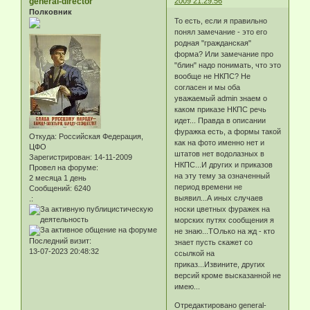
general-director
2009 21:29:56
Полковник
То есть, если я правильно
понял замечание - это его
родная "гражданская"
форма? Или замечание про
"блин" надо понимать, что это
вообще не НКПС? Не
согласен и мы оба
уважаемый admin знаем о
каком приказе НКПС речь
идет... Правда в описании
фуражка есть, а формы такой
Откуда:
Российская Федерация,
как на фото именно нет и
ЦФО
штатов нет водолазных в
Зарегистрирован
: 14-11-2009
НКПС...И других и приказов
Провел на форуме:
на эту тему за означенный
2 месяца 1 день
период времени не
Сообщений:
6240
выявил...А иных случаев
.:
носки цветных фуражек на
морских путях сообщения я
не знаю...ТОлько на жд - кто
Последний визит:
знает пусть скажет со
13-07-2023 20:48:32
ссылкой на
приказ...Извините, других
версий кроме высказанной не
имею...
Отредактировано general-