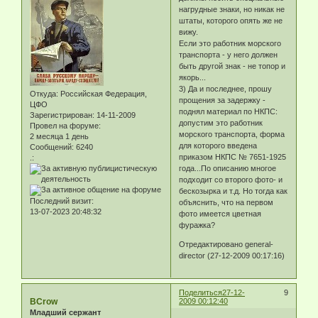
нагрудные знаки, но никак не
штаты, которого опять же не
вижу.
Если это работник морского
транспорта - у него должен
быть другой знак - не топор и
якорь...
3) Да и последнее, прошу
Откуда:
Российская Федерация,
прощения за задержку -
ЦФО
поднял материал по НКПС:
Зарегистрирован
: 14-11-2009
допустим это работник
Провел на форуме:
морского транспорта, форма
2 месяца 1 день
для которого введена
Сообщений:
6240
приказом НКПС № 7651-1925
.:
года...По описанию многое
подходит со второго фото- и
бескозырка и т.д. Но тогда как
Последний визит:
объяснить, что на первом
13-07-2023 20:48:32
фото имеется цветная
фуражка?
Отредактировано general-
director (27-12-2009 00:17:16)
Поделиться
27-12-
9
BCrow
2009 00:12:40
Младший сержант