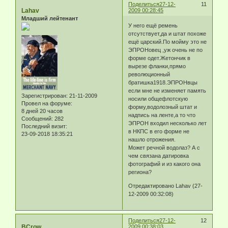
Поделиться
27-12-
11
Lahav
2009 00:28:45
Младший лейтенант
У него ещё ремень
отсутствует,да и штат похоже
ещё царский.По мойму это не
ЭПРОНовец ,уж очень не по
форме одет.Жетончик в
вырезе фланки,прямо
революционный
братишка1918.ЭПРОНвцы
если мне не изменяет память
Зарегистрирован
: 21-11-2009
носили общефлотскую
Провел на форуме:
форму,водолозный штат и
8 дней 20 часов
надпись на ленте,а то что
Сообщений:
282
ЭПРОН входил несколько лет
Последний визит:
в НКПС в его форме не
23-09-2018 18:35:21
нашло отрожения.
Может речной водолаз? А с
чем связана датировка
фотографий и из какого она
региона?
Отредактировано Lahav (27-
12-2009 00:32:08)
Поделиться
27-12-
12
BCrow
2009 00:38:03