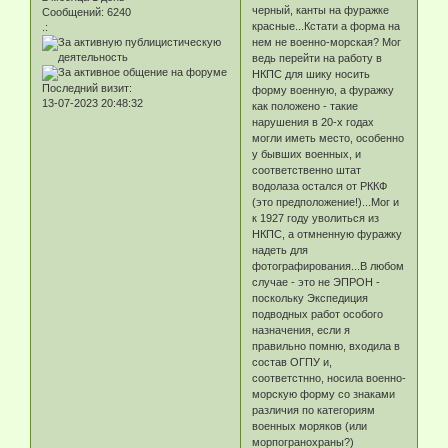
черный, канты на фуражке
Сообщений:
6240
красные...Кстати а форма на
.:
нем не военно-морская? Мог
ведь перейти на работу в
НКПС для шику носить
Последний визит:
форму военную, а фуражку
13-07-2023 20:48:32
как положено - такие
нарушения в 20-х годах
могли иметь место, особенно
у бывших военных, и
соответственно штат
водолаза остался от РККФ
(это предположение!)...Мог и
к 1927 году уволиться из
НКПС, а отмненную фуражку
надеть для
фотографирования...В любом
случае - это не ЭПРОН -
поскольку Экспедиция
подводных работ особого
назначения, если я
правильно помню, входила в
состав ОГПУ и,
соответстнно, носила военно-
морскую форму со знаками
различия по категориям
военных моряков (или
морпогранохраны?)