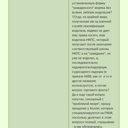
установленную форму
"гражданского" моряка без
всяких эмблем водолазов?
ТОгда, по крайней мере,
полученная им на военной
службе квалификация
водолаза, видимо не дает
ему права носить знак
водолаза НКПС, который
получают после окончания
соответствующей школы
НКПС а на "гражданке", он
уже не водолаз, а,
последовательно,
надзиратель/надзорщик
судоходного надзора (в
приказе 6688, как-то и то и
другое название
используется), а потом
матрос торгового флота?
Да и еще такой вопрос
попутно, связанный с
"проблемой якоря", прошу
прощение у Коллег, которые
специализируются на РККФ,
поскольку делетант в этом
вопросе полный, спрашиваю
- а как обозначалась