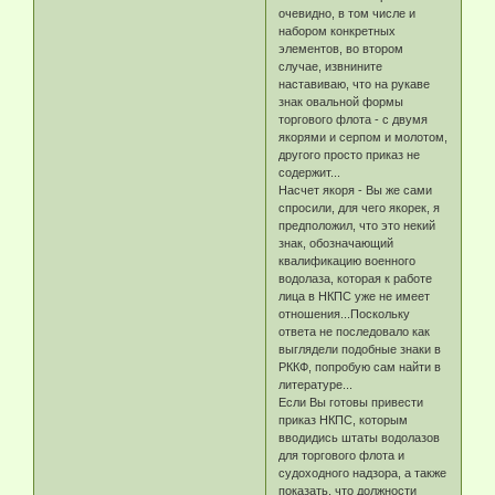
очевидно, в том числе и
набором конкретных
элементов, во втором
случае, извнините
наставиваю, что на рукаве
знак овальной формы
торгового флота - с двумя
якорями и серпом и молотом,
другого просто приказ не
содержит...
Насчет якоря - Вы же сами
спросили, для чего якорек, я
предположил, что это некий
знак, обозначающий
квалификацию военного
водолаза, которая к работе
лица в НКПС уже не имеет
отношения...Поскольку
ответа не последовало как
выглядели подобные знаки в
РККФ, попробую сам найти в
литературе...
Если Вы готовы привести
приказ НКПС, которым
вводидись штаты водолазов
для торгового флота и
судоходного надзора, а также
показать, что должности