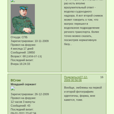
раз есть вполне
вразумительный ответ -
водолаз судоходного
надзора. А вот второй снимок
может говорить о том, что
матрос перешел в
водолазное подразделение
речного транспорта. более
точно можно сказать,
Откуда:
СПБ
посмотрев нормативную
Зарегистрирован
: 10-11-2009
базу...
Провел на форуме:
4 месяца 17 дней
Сообщений:
19850
Возраст:
68
[1958-07-13]
Последний визит:
Вчера 16:24:33
Поделиться
27-12-
16
BCrow
2009 00:56:06
Младший сержант
Вообще, эмблемы на первой
и второй фотографиях
Зарегистрирован
: 26-12-2009
идентичны, форма, мне
Провел на форуме:
кажется, тоже.
12 часов 3 минуты
Сообщений:
43
Последний визит:
09-01-2011 23:47:34