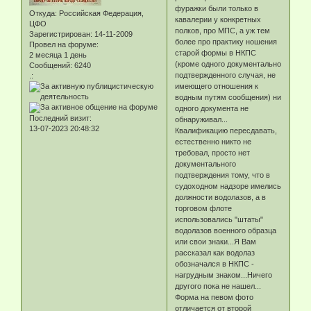
фуражки были только в
Откуда:
Российская Федерация,
кавалерии у конкретных
ЦФО
полков, про МПС, а уж тем
Зарегистрирован
: 14-11-2009
более про практику ношения
Провел на форуме:
старой формы в НКПС
2 месяца 1 день
(кроме одного документально
Сообщений:
6240
подтвержденного случая, не
.:
имеющего отношения к
водным путям сообщения) ни
одного документа не
Последний визит:
обнаруживал...
13-07-2023 20:48:32
Квалификацию пересдавать,
естественно никто не
требовал, просто нет
документального
подтверждения тому, что в
судоходном надзоре имелись
должности водолазов, а в
торговом флоте
использовались "штаты"
водолазов военного образца
или свои знаки...Я Вам
рассказал как водолаз
обозначался в НКПС -
нагрудным знаком...Ничего
другого пока не нашел...
Форма на певом фото
отличается от второй