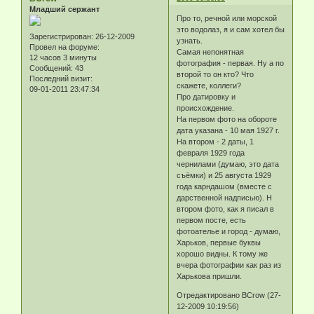
Младший сержант
Про то, речной или морской
это водолаз, я и сам хотел бы
Зарегистрирован
: 26-12-2009
узнать.
Провел на форуме:
Самая непонятная
12 часов 3 минуты
фотография - первая. Ну а по
Сообщений:
43
второй то он кто? Что
Последний визит:
скажете, коллеги?
09-01-2011 23:47:34
Про датировку и
происхождение.
На первом фото на обороте
дата указана - 10 мая 1927 г.
На втором - 2 даты, 1
февраля 1929 года
чернилами (думаю, это дата
съёмки) и 25 августа 1929
года карндашом (вместе с
дарственной надписью). Н
втором фото, как я писал в
первом посте, есть
фотоателье и город - думаю,
Харьков, первые буквы
хорошо видны. К тому же
вчера фотографии как раз из
Харькова пришли.
Отредактировано BCrow (27-
12-2009 10:19:56)