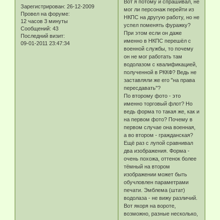
Вот я потому и спрашивал, не
Зарегистрирован
: 26-12-2009
мог ли персонаж перейти из
Провел на форуме:
НКПС на другую работу, но не
12 часов 3 минуты
успел поменять фуражку?
Сообщений:
43
При этом если он даже
Последний визит:
именно в НКПС перешёл с
09-01-2011 23:47:34
военной службы, то почему
он не мог работать там
водолазом с квалификацией,
полученной в РККФ? Ведь не
заставляли же его "на права
пересдавать"?
По второму фото - это
именно торговый флот? Но
ведь форма то такая же, как и
на первом фото? Почему в
первом случае она военная,
а во втором - гражданская?
Ещё раз с лупой сравнивал
два изображения. Форма -
очень похожа, оттенок более
тёмный на втором
изображении может быть
обучловлен параметрами
печати. Эмблема (штат)
водолаза - не вижу различий.
Вот якоря на вороте,
возможно, разные несколько,