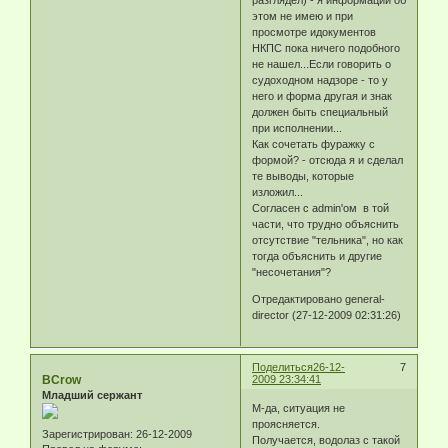
этом не имею и при
просмотре идокументов
НКПС пока ничего подобного
не нашел...Если говорить о
судоходном надзоре - то у
него и форма другая и знак
должен быть специальный
при исполнении...
Как сочетать фуражку с
формой? - отсюда я и сделал
те выводы, которые
изложил...
Согласен с admin'ом в той
части, что трудно объяснить
отсутствие "тельника", но как
тогда объяснить и другие
"несочетания"?
Отредактировано general-
director (27-12-2009 02:31:26)
Поделиться
26-12-
7
BCrow
2009 23:34:41
Младший сержант
М-да, ситуация не
проясняется.
Зарегистрирован
: 26-12-2009
Получается, водолаз с такой