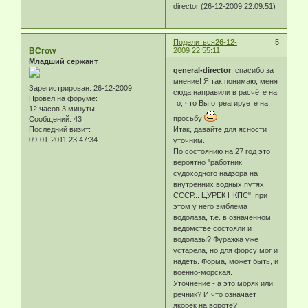
director (26-12-2009 22:09:51)
Поделиться
26-12-
5
BCrow
2009 22:55:11
Младший сержант
general-director
, спасибо за
мнение! Я так понимаю, меня
Зарегистрирован
: 26-12-2009
сюда направили в расчёте на
Провел на форуме:
то, что Вы отреагируете на
12 часов 3 минуты
просьбу
Сообщений:
43
Последний визит:
Итак, давайте для ясности
09-01-2011 23:47:34
уточним.
По состоянию на 27 год это
вероятно "работник
судоходного надзора на
внутренних водных путях
СССР... ЦУРЕК НКПС", при
этом у него эмблема
водолаза, т.е. в означенном
ведомстве состояли и
водолазы? Фуражка уже
устарела, но для форсу мог и
надеть. Форма, может быть, и
военно-морская.
Уточнение - а это моряк или
речник? И что означает
якорёк на вороте?