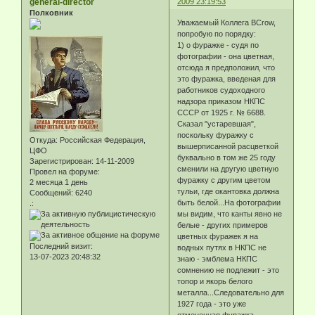
general-director
2009 23:19:53
Полковник
Уважаемый Коллега BCrow,
попробую по порядку:
1) о фуражке - судя по
фотографии - она цветная,
отсюда я предположил, что
это фуражка, введеная для
работников судоходного
надзора приказом НКПС
СССР от 1925 г. № 6688.
Сказал "устаревшая",
поскольку фуражку с
Откуда:
Российская Федерация,
вышерписанной расцветкой
ЦФО
буквально в том же 25 году
Зарегистрирован
: 14-11-2009
сменили на другую цветную
Провел на форуме:
фуражку с другим цветом
2 месяца 1 день
тульи, где окантовка должна
Сообщений:
6240
быть белой...На фотографии
.:
мы видим, что канты явно не
белые - других примеров
цветных фуражек я на
Последний визит:
водных путях в НКПС не
13-07-2023 20:48:32
знаю - эмблема НКПС
сомнению не подлежит - это
топор и якорь белого
металла...Следовательно для
1927 года - это уже
отмененная фуражка...