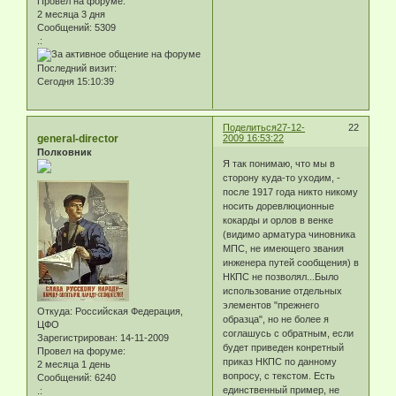
Провел на форуме:
2 месяца 3 дня
Сообщений:
5309
.:
Последний визит:
Сегодня 15:10:39
Поделиться
27-12-
22
general-director
2009 16:53:22
Полковник
Я так понимаю, что мы в
сторону куда-то уходим, -
после 1917 года никто никому
носить доревлюционные
кокарды и орлов в венке
(видимо арматура чиновника
МПС, не имеющего звания
инженера путей сообщения) в
НКПС не позволял...Было
использование отдельных
элементов "прежнего
Откуда:
Российская Федерация,
образца", но не более я
ЦФО
соглашусь с обратным, если
Зарегистрирован
: 14-11-2009
будет приведен конретный
Провел на форуме:
приказ НКПС по данному
2 месяца 1 день
вопросу, с текстом. Есть
Сообщений:
6240
единственный пример, не
.: