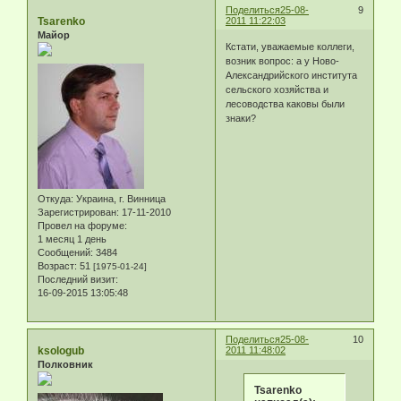
Поделиться
25-08-
9
Tsarenko
2011 11:22:03
Майор
Кстати, уважаемые коллеги,
возник вопрос: а у Ново-
Александрийского института
сельского хозяйства и
лесоводства каковы были
знаки?
Откуда:
Украина, г. Винница
Зарегистрирован
: 17-11-2010
Провел на форуме:
1 месяц 1 день
Сообщений:
3484
Возраст:
51
[1975-01-24]
Последний визит:
16-09-2015 13:05:48
Поделиться
25-08-
10
ksologub
2011 11:48:02
Полковник
Tsarenko