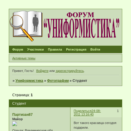
Форум
Участники
Правила
Регистрация
Войти
Активные темы
Привет, Гость!
Войдите
или
зарегистрируйтесь
.
»
Униформистика
»
Фотографии
»
Студент
Страница:
1
Студент
Поделиться
24-08-
1
Партизан87
2011 13:16:40
Майор
Вот такого красавца сегодня
подарили.
Откуда:
Владимирская обл.