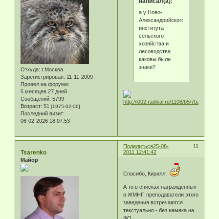
написал(а):
а у Ново-
Александрийского
института
сельского
хозяйства и
лесоводства
каковы были
знаки?
Откуда:
г.Москва
Зарегистрирован
: 11-11-2009
Провел на форуме:
5 месяцев 27 дней
Сообщений:
5799
Возраст:
51
[1975-02-06]
Последний визит:
06-02-2026 18:07:53
Поделиться
25-08-
11
Tsarenko
2011 12:41:42
Майор
Спасибо, Кирилл!
А то в списках награжденных
в ЖМНП преподаватели этого
заведения встречаются
текстуально - без намека на
ФО...