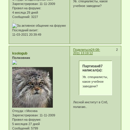
Ув. специалисты, какое
Зарегистрирован
: 11-11-2009
учебное заведени?
Провел на форуме:
4 месяца 29 дней
Сообщений:
3227
.:
Последний визит:
11-03-2021 20:39:49
Поделиться
24-08-
2
ksologub
2011 13:19:12
Полковник
Партизан87
написал(а):
Ув. специалисты,
какое учебное
заведени?
Лесной институт в Спб,
полагаю..
Откуда:
г.Москва
Зарегистрирован
: 11-11-2009
Провел на форуме:
5 месяцев 27 дней
Сообщений:
5799