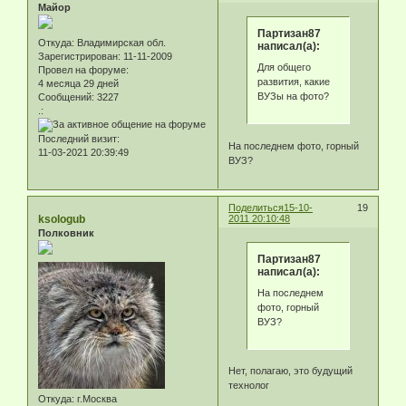
Майор
Партизан87
Откуда:
Владимирская обл.
написал(а):
Зарегистрирован
: 11-11-2009
Для общего
Провел на форуме:
развития, какие
4 месяца 29 дней
ВУЗы на фото?
Сообщений:
3227
.:
Последний визит:
На последнем фото, горный
11-03-2021 20:39:49
ВУЗ?
Поделиться
15-10-
19
ksologub
2011 20:10:48
Полковник
Партизан87
написал(а):
На последнем
фото, горный
ВУЗ?
Нет, полагаю, это будущий
технолог
Откуда:
г.Москва