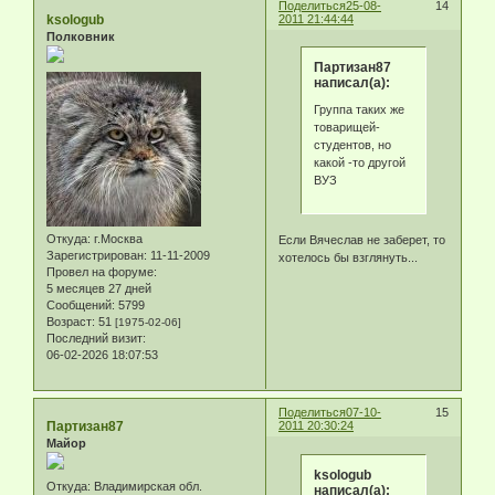
Поделиться
25-08-
14
ksologub
2011 21:44:44
Полковник
Партизан87
написал(а):
Группа таких же
товарищей-
студентов, но
какой -то другой
ВУЗ
Откуда:
г.Москва
Если Вячеслав не заберет, то
Зарегистрирован
: 11-11-2009
хотелось бы взглянуть...
Провел на форуме:
5 месяцев 27 дней
Сообщений:
5799
Возраст:
51
[1975-02-06]
Последний визит:
06-02-2026 18:07:53
Поделиться
07-10-
15
Партизан87
2011 20:30:24
Майор
ksologub
Откуда:
Владимирская обл.
написал(а):