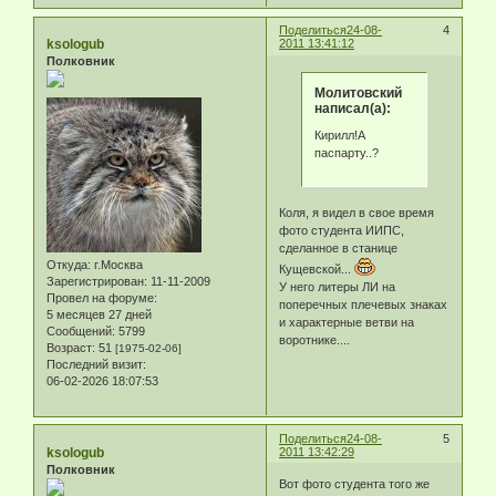
Поделиться
24-08-
4
ksologub
2011 13:41:12
Полковник
Молитовский
написал(а):
Кирилл!А
паспарту..?
Коля, я видел в свое время
фото студента ИИПС,
сделанное в станице
Откуда:
г.Москва
Кущевской...
Зарегистрирован
: 11-11-2009
У него литеры ЛИ на
Провел на форуме:
поперечных плечевых знаках
5 месяцев 27 дней
и характерные ветви на
Сообщений:
5799
воротнике....
Возраст:
51
[1975-02-06]
Последний визит:
06-02-2026 18:07:53
Поделиться
24-08-
5
ksologub
2011 13:42:29
Полковник
Вот фото студента того же