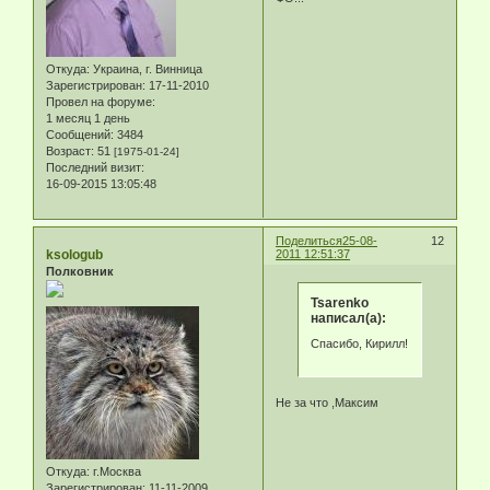
Откуда:
Украина, г. Винница
Зарегистрирован
: 17-11-2010
Провел на форуме:
1 месяц 1 день
Сообщений:
3484
Возраст:
51
[1975-01-24]
Последний визит:
16-09-2015 13:05:48
Поделиться
25-08-
12
ksologub
2011 12:51:37
Полковник
Tsarenko
написал(а):
Спасибо, Кирилл!
Не за что ,Максим
Откуда:
г.Москва
Зарегистрирован
: 11-11-2009