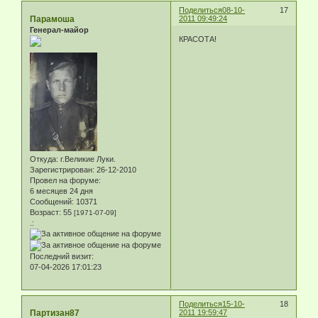
Поделиться
08-10-
17
Парамоша
2011 09:49:24
Генерал-майор
КРАСОТА!
Откуда:
г.Великие Луки.
Зарегистрирован
: 26-12-2010
Провел на форуме:
6 месяцев 24 дня
Сообщений:
10371
Возраст:
55
[1971-07-09]
.:
Последний визит:
07-04-2026 17:01:23
Поделиться
15-10-
18
Партизан87
2011 19:59:47