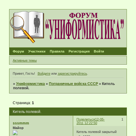
Форум
Участники
Правила
Регистрация
Войти
Активные темы
Привет, Гость!
Войдите
или
зарегистрируйтесь
.
»
Униформистика
»
Пограничные войска СССР
»
Китель
полевой.
Страница:
1
Китель полевой.
Поделиться
12-05-
1
sssmmm
2011 12:22:50
Майор
Китель полевой закрытый