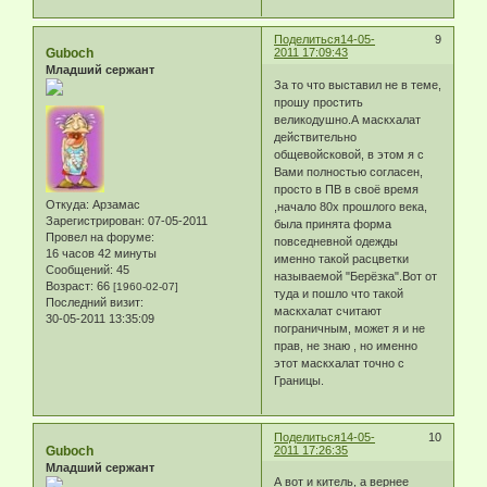
Поделиться
14-05-
9
Guboch
2011 17:09:43
Младший сержант
За то что выставил не в теме,
прошу простить
великодушно.А маскхалат
действительно
общевойсковой, в этом я с
Вами полностью согласен,
просто в ПВ в своё время
Откуда:
Арзамас
,начало 80х прошлого века,
Зарегистрирован
: 07-05-2011
была принята форма
Провел на форуме:
повседневной одежды
16 часов 42 минуты
именно такой расцветки
Сообщений:
45
называемой "Берёзка".Вот от
Возраст:
66
[1960-02-07]
туда и пошло что такой
Последний визит:
маскхалат считают
30-05-2011 13:35:09
пограничным, может я и не
прав, не знаю , но именно
этот маскхалат точно с
Границы.
Поделиться
14-05-
10
Guboch
2011 17:26:35
Младший сержант
А вот и китель, а вернее