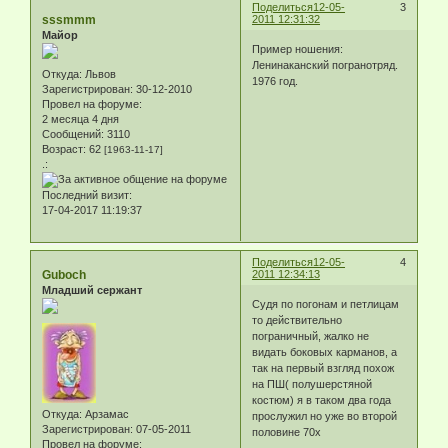
Поделиться
12-05-
3
sssmmm
2011 12:31:32
Майор
Пример ношения:
Ленинаканский погранотряд.
Откуда:
Львов
1976 год.
Зарегистрирован
: 30-12-2010
Провел на форуме:
2 месяца 4 дня
Сообщений:
3110
Возраст:
62
[1963-11-17]
.:
Последний визит:
17-04-2017 11:19:37
Поделиться
12-05-
4
Guboch
2011 12:34:13
Младший сержант
Судя по погонам и петлицам
то действительно
пограничный, жалко не
видать боковых карманов, а
так на первый взгляд похож
на ПШ( полушерстяной
костюм) я в таком два года
Откуда:
Арзамас
прослужил но уже во второй
Зарегистрирован
: 07-05-2011
половине 70х
Провел на форуме: