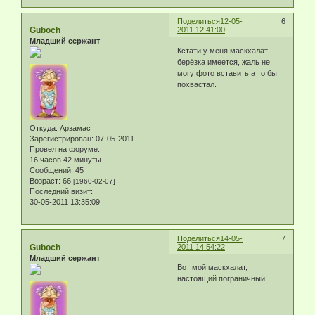
Поделиться
12-05-
6
Guboch
2011 12:41:00
Младший сержант
Кстати у меня маскхалат
берёзка имеется, жаль не
могу фото вставить а то бы
похвастал.
Откуда:
Арзамас
Зарегистрирован
: 07-05-2011
Провел на форуме:
16 часов 42 минуты
Сообщений:
45
Возраст:
66
[1960-02-07]
Последний визит:
30-05-2011 13:35:09
Поделиться
14-05-
7
Guboch
2011 14:54:22
Младший сержант
Вот мой маскхалат,
настоящий пограничный.