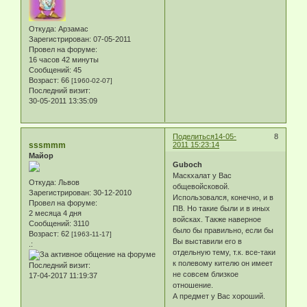
Откуда:
Арзамас
Зарегистрирован
: 07-05-2011
Провел на форуме:
16 часов 42 минуты
Сообщений:
45
Возраст:
66
[1960-02-07]
Последний визит:
30-05-2011 13:35:09
Поделиться
14-05-
8
sssmmm
2011 15:23:14
Майор
Guboch
Маскхалат у Вас
Откуда:
Львов
общевойсковой.
Зарегистрирован
: 30-12-2010
Использовался, конечно, и в
Провел на форуме:
ПВ. Но такие были и в иных
2 месяца 4 дня
войсках. Также наверное
Сообщений:
3110
было бы правильно, если бы
Возраст:
62
[1963-11-17]
Вы выставили его в
.:
отдельную тему, т.к. все-таки
к полевому кителю он имеет
Последний визит:
не совсем близкое
17-04-2017 11:19:37
отношение.
А предмет у Вас хороший.