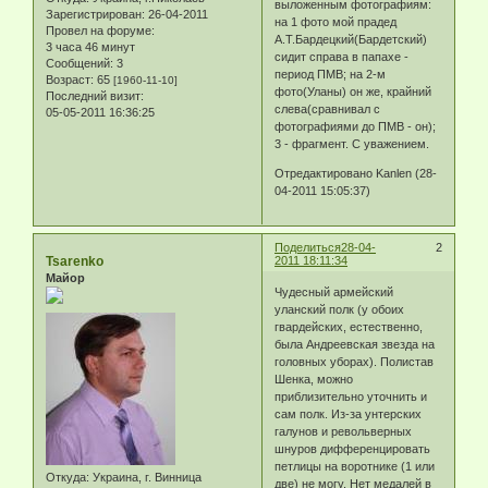
выложенным фотографиям:
Зарегистрирован
: 26-04-2011
на 1 фото мой прадед
Провел на форуме:
А.Т.Бардецкий(Бардетский)
3 часа 46 минут
сидит справа в папахе -
Сообщений:
3
период ПМВ; на 2-м
Возраст:
65
[1960-11-10]
фото(Уланы) он же, крайний
Последний визит:
слева(сравнивал с
05-05-2011 16:36:25
фотографиями до ПМВ - он);
3 - фрагмент. С уважением.
Отредактировано Kanlen (28-
04-2011 15:05:37)
Поделиться
28-04-
2
Tsarenko
2011 18:11:34
Майор
Чудесный армейский
уланский полк (у обоих
гвардейских, естественно,
была Андреевская звезда на
головных уборах). Полистав
Шенка, можно
приблизительно уточнить и
сам полк. Из-за унтерских
галунов и револьверных
шнуров дифференцировать
петлицы на воротнике (1 или
Откуда:
Украина, г. Винница
две) не могу. Нет медалей в