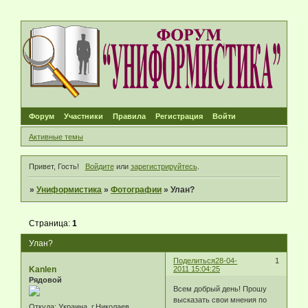
Форум
Участники
Правила
Регистрация
Войти
Активные темы
Привет, Гость!
Войдите
или
зарегистрируйтесь
.
»
Униформистика
»
Фотографии
»
Улан?
Страница:
1
Улан?
Поделиться
28-04-
1
Kanlen
2011 15:04:25
Рядовой
Всем добрый день! Прошу
высказать свои мнения по
Откуда:
Украина, г.Николаев