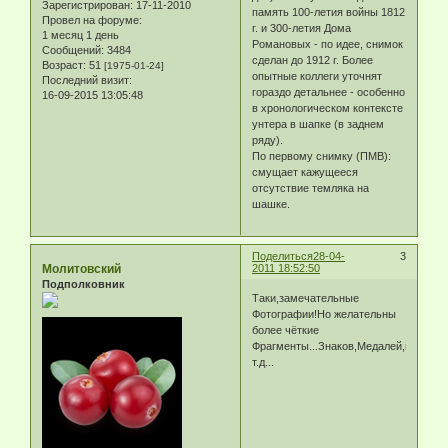
Зарегистрирован
: 17-11-2010
память 100-летия войны 1812
Провел на форуме:
г. и 300-летия Дома
1 месяц 1 день
Романовых - по идее, снимок
Сообщений:
3484
сделан до 1912 г. Более
Возраст:
51
[1975-01-24]
опытные коллеги уточнят
Последний визит:
гораздо детальнее - особенно
16-09-2015 13:05:48
в хронологическом контексте
унтера в шапке (в заднем
ряду).
По первому снимку (ПМВ):
смущает кажущееся
отсутствие темляка на
шашке.
Поделиться
28-04-
3
Молитовский
2011 18:52:50
Подполковник
Таки,замечательные
Фотографии!Но желательны
более чёткие
Фрагменты...Знаков,Медалей,и
т.д...