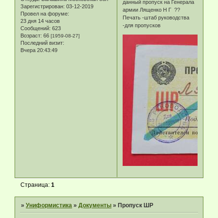
данный пропуск на Генерала
Зарегистрирован
: 03-12-2019
армии Лященко Н Г ??
Провел на форуме:
Печать -штаб руководства
23 дня 14 часов
-для пропусков
Сообщений:
623
Возраст:
66
[1959-08-27]
Последний визит:
Вчера 20:43:49
Страница:
1
»
Униформистика
»
Документы
»
Пропуск ШР