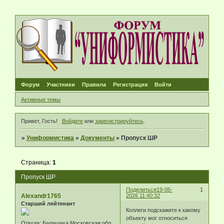
Форум
Участники
Правила
Регистрация
Войти
Активные темы
Привет, Гость!
Войдите
или
зарегистрируйтесь
.
»
Униформистика
»
Документы
»
Пропуск ШР
Страница:
1
Пропуск ШР
Поделиться
19-05-
1
Alexandr1765
2026 11:40:32
Старший лейтенант
Коллеги подскажите к какому
объекту мог относиться
Откуда:
Балашиха Московская обл