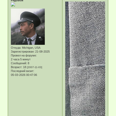
Рядовой
Откуда:
Michigan, USA
Зарегистрирован
: 21-08-2025
Провел на форуме:
2 часа 5 минут
Сообщений:
8
Возраст:
18
[2007-11-03]
Последний визит:
05-03-2026 00:47:06