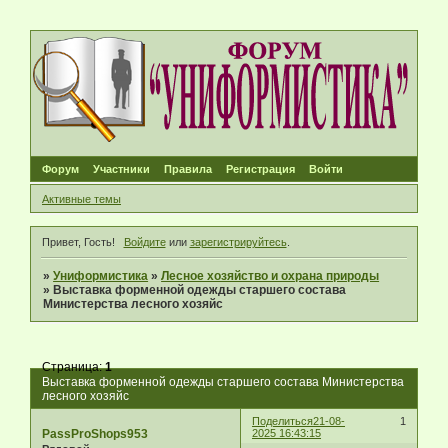
Форум
Участники
Правила
Регистрация
Войти
Активные темы
Привет, Гость!
Войдите
или
зарегистрируйтесь
.
»
Униформистика
»
Лесное хозяйство и охрана природы
»
Выставка форменной одежды старшего состава
Министерства лесного хозяйс
Страница:
1
Выставка форменной одежды старшего состава Министерства
лесного хозяйс
Поделиться
21-08-
1
PassProShops953
2025 16:43:15