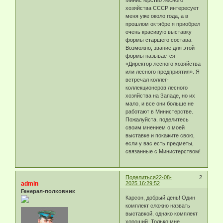
Министерство лесного
хозяйства СССР интересует
меня уже около года, а в
прошлом октябре я приобрел
очень красивую выставку
формы старшего состава.
Возможно, звание для этой
формы называется
«Директор лесного хозяйства
или лесного предприятия». Я
встречал коллег-
коллекционеров лесного
хозяйства на Западе, но их
мало, и все они больше не
работают в Министерстве.
Пожалуйста, поделитесь
своим мнением о моей
выставке и покажите свою,
если у вас есть предметы,
связанные с Министерством!
Поделиться
22-08-
2
admin
2025 16:29:52
Генерал-полковник
Карсон, добрый день! Один
комплект сложно назвать
выставкой, однако комплект
хороший. Только мне