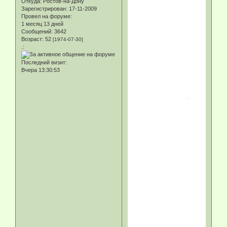
Откуда:
Ростов-на-Дону
Зарегистрирован
: 17-11-2009
Провел на форуме:
1 месяц 13 дней
Сообщений:
3642
Возраст:
52
[1974-07-30]
.:
Последний визит:
Вчера 13:30:53