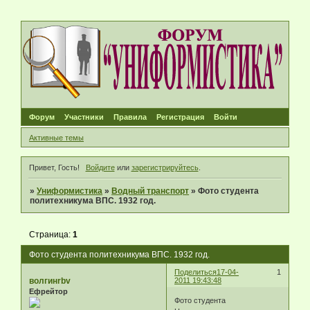
Форум
Участники
Правила
Регистрация
Войти
Активные темы
Привет, Гость!
Войдите
или
зарегистрируйтесь
.
»
Униформистика
»
Водный транспорт
»
Фото студента
политехникума ВПС. 1932 год.
Страница:
1
Фото студента политехникума ВПС. 1932 год.
Поделиться
17-04-
1
волгинrbv
2011 19:43:48
Ефрейтор
Фото студента