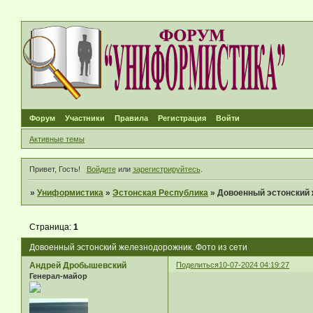
Форум
Участники
Правила
Регистрация
Войти
Активные темы
Привет, Гость!
Войдите
или
зарегистрируйтесь
.
»
Униформистика
»
Эстонская Республика
»
Довоенный эстонский 
Страница:
1
Довоенный эстонский железнодорожник. Фото из сети
Андрей Дробышевский
Поделиться
10-07-2024 04:19:27
Генерал-майор