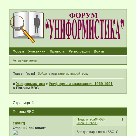
Форум
Участники
Правила
Регистрация
Войти
Активные темы
Привет, Гость!
Войдите
или
зарегистрируйтесь
.
»
Униформистика
»
Униформа и снаряжение 1969-1991
»
Погоны ВВС
Страница:
1
Погоны ВВС
Поделиться
04-02-
1
chyurg
2024 08:26:06
Старший лейтенант
Вот две пары погон ВВС. С