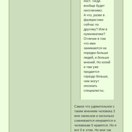
пост. Тогда
вообще будет
неотличимо.
А что, разве в
фалеристике
сейчас по
другому? Или в
нумизматике?
Отличие в том
что ими
занимаются на
порядки больше
людей, и больше
мнений. Но копий
и там уже
продается
гораздо больше,
чем могут
опознать
специалисты.
Самое что удевительное с
таким мнениям человека 3
мне написали и несколько
сомневаются ненравятся и
человекам 5 нравятся. Но я
вот 0 в этом. Но мне так