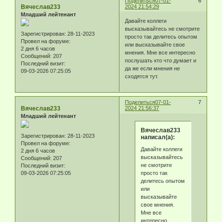
Поделиться
07-01-
6
Вячеслав233
2024 21:54:29
Младший лейтенант
Давайте коллеги
высказывайтесь не смотрите
Зарегистрирован
: 28-11-2023
просто так делитесь опытом
Провел на форуме:
или высказывайте свое
2 дня 6 часов
мнения. Мне все интересно
Сообщений:
207
послушать кто что думает и
Последний визит:
да же если мнения не
09-03-2026 07:25:05
сходятся тут.
Поделиться
07-01-
7
Вячеслав233
2024 21:56:37
Младший лейтенант
Вячеслав233
Зарегистрирован
: 28-11-2023
написал(а):
Провел на форуме:
Давайте коллеги
2 дня 6 часов
высказывайтесь
Сообщений:
207
не смотрите
Последний визит:
просто так
09-03-2026 07:25:05
делитесь опытом
или
высказывайте
свое мнения.
Мне все
интересно