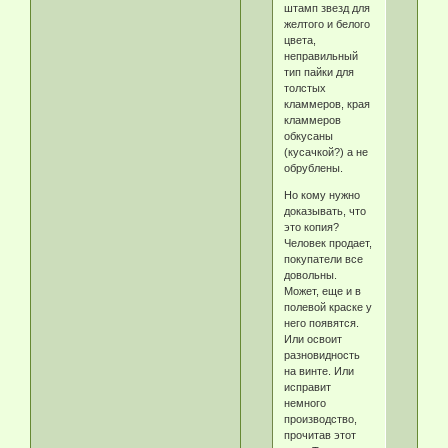
штамп звезд для
желтого и белого
цвета,
неправильный
тип пайки для
толстых
кламмеров, края
кламмеров
обкусаны
(кусачкой?) а не
обрублены.
Но кому нужно
доказывать, что
это копия?
Человек продает,
покупатели все
довольны.
Может, еще и в
полевой краске у
него появятся.
Или освоит
разновидность
на винте. Или
исправит
немного
производство,
прочитав этот