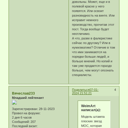
довольны. Может, еще и в
полевой краске у него
появятся. Или освоит
разновидность на винте. Или
исправит немного
производство, прочитав этот
пост. Тогда вообще будет
неотличимо.
А что, разве в фалеристике
сейчас по другому? Или в
нумизматике? Отличие в том
что ими занимаются на
порядки больше людей, и
больше мнений. Но копий и
там уже продается гораздо
больше, чем могут опознать
специалисты.
Поделиться
07-01-
4
Вячеслав233
2024 21:51:21
Младший лейтенант
WeimArt
Зарегистрирован
: 28-11-2023
написал(а):
Провел на форуме:
Модель штампа
2 дня 6 часов
плоских звезд
Сообщений:
207
МОС, которая
Последний визит: