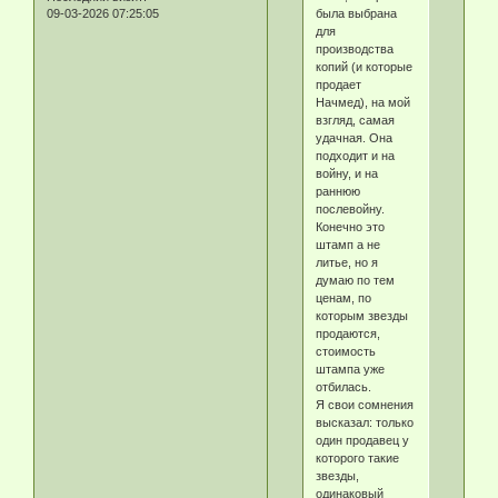
была выбрана
09-03-2026 07:25:05
для
производства
копий (и которые
продает
Начмед), на мой
взгляд, самая
удачная. Она
подходит и на
войну, и на
раннюю
послевойну.
Конечно это
штамп а не
литье, но я
думаю по тем
ценам, по
которым звезды
продаются,
стоимость
штампа уже
отбилась.
Я свои сомнения
высказал: только
один продавец у
которого такие
звезды,
одинаковый