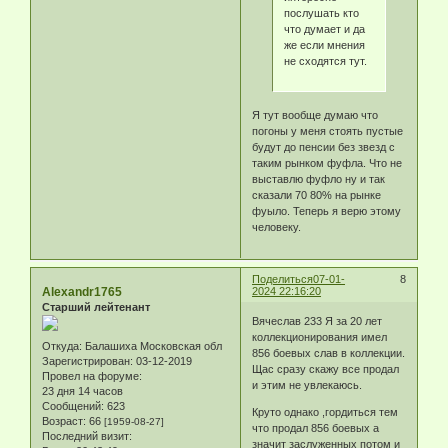
послушать кто
что думает и да
же если мнения
не сходятся тут.
Я тут вообще думаю что
погоны у меня стоять пустые
будут до пенсии без звезд с
таким рынком фуфла. Что не
выставлю фуфло ну и так
сказали 70 80% на рынке
фуыло. Теперь я верю этому
человеку.
Поделиться
07-01-
8
Alexandr1765
2024 22:16:20
Старший лейтенант
Вячеслав 233 Я за 20 лет
коллекционирования имел
Откуда:
Балашиха Московская обл
856 боевых слав в коллекции.
Зарегистрирован
: 03-12-2019
Щас сразу скажу все продал
Провел на форуме:
и этим не увлекаюсь.
23 дня 14 часов
Сообщений:
623
Круто однако ,гордиться тем
Возраст:
66
[1959-08-27]
что продал 856 боевых а
Последний визит:
значит заслуженных потом и