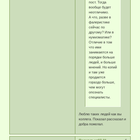
пост. Тогда
вообще будет
неотличимо.
А что, разве в
фалеристике
сейчас по
другому? Или в
нумизматике?
Отличие в том
что ими
занимаются на
порядки больше
людей, и больше
мнений. Но копий
и там уже
продается
гораздо больше,
чем могут
опознать
специалисты.
Люблю таких людей как вы
коллега. Показал рассказал и
добра пожелал.