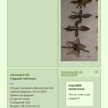
Поделиться
07-01-
10
Alexandr1765
2024 22:56:44
Старший лейтенант
kotjra888
Откуда:
Балашиха Московская обл
написал(а):
Зарегистрирован
: 03-12-2019
Что по этим усам
Провел на форуме:
скажите?
23 дня 14 часов
Сообщений:
623
Возраст:
66
[1959-08-27]