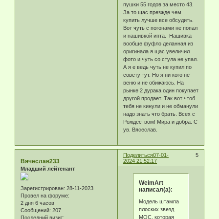
пушки 55 годов за место 43.
За то щас презжде чем
купить лучше все обсудить.
Вот чуть с погонами не попал
и нашивкой ипта. Нашивка
вообше фуфло деланная из
оригинала я щас увеличил
фото и чуть со стула не упал.
А я е ведь чуть не купил по
совету тут. Но я ни кого не
веню и не обижаюсь. На
рынке 2 дурака один покупает
другой продает. Так вот чтоб
тебя не кинули и не обманули
надо знать что брать. Всех с
Рождеством! Мира и добра. С
ув. Вясеслав.
Поделиться
07-01-
5
Вячеслав233
2024 21:52:17
Младший лейтенант
WeimArt
Зарегистрирован
: 28-11-2023
написал(а):
Провел на форуме:
Модель штампа
2 дня 6 часов
плоских звезд
Сообщений:
207
МОС, которая
Последний визит: