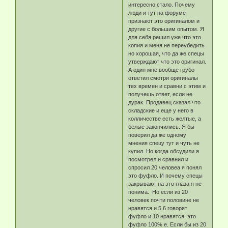
интересно стало. Почему
люди и тут на форуме
признают это оригиналом и
другие с большим опытом. Я
для себя решил уже что это
копия и меня не переубедить
но хорошая, что да же спецы
утверждают что это оригинал.
А один мне вообще грубо
ответил смотри оригиналы
тех времен и сравни с этим и
получешь ответ, если не
дурак. Продавец сказал что
складские и еще у него в
колличестве есть желтые, а
белые закончились. Я бы
поверил да же одному
мнения спецу тут и чуть не
купил. Но когда обсудили я
посмотрел и сравнил и
спросил 20 человеа я понял
это фуфло. И почему спецы
закрывают на это глаза я не
понима. Но если из 20
человек почти половине не
нравятся и 5 6 говорят
фуфло и 10 нравятся, это
фуфло 100% е. Если бы из 20