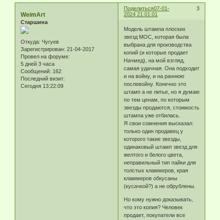
Поделиться
07-01-
3
WeimArt
2024 21:01:01
Старшина
Модель штампа плоских
звезд МОС, которая была
Откуда:
Чугуев
выбрана для производства
Зарегистрирован
: 21-04-2017
копий (и которые продает
Провел на форуме:
Начмед), на мой взгляд,
5 дней 3 часа
самая удачная. Она подходит
Сообщений:
162
и на войну, и на раннюю
Последний визит:
послевойну. Конечно это
Сегодня 13:22:09
штамп а не литье, но я думаю
по тем ценам, по которым
звезды продаются, стоимость
штампа уже отбилась.
Я свои сомнения высказал:
только один продавец у
которого такие звезды,
одинаковый штамп звезд для
желтого и белого цвета,
неправильный тип пайки для
толстых кламмеров, края
кламмеров обкусаны
(кусачкой?) а не обрублены.
Но кому нужно доказывать,
что это копия? Человек
продает, покупатели все