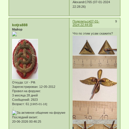
Alexandr1765 (07-01-2024
22:28:26)
Поделиться
07-01-
9
kotjra888
2024 22:44:05
Майор
Что по этим усам скажите?
Откуда:
LV - РФ.
Зарегистрирован
: 12-05-2012
Провел на форуме:
3 месяца 28 дней
Сообщений:
2923
Возраст:
61
[1965-01-16]
.:
Последний визит:
20-06-2026 00:46:25