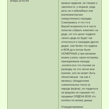
Вчера 20:43:49
кровью орденов ,не говорю о
законности ,о морали ,ведь
речь не о юбилейных или
военкоматовских
(неврученных) наградах
Сомневаюсь я что то в
Вашей искренности в части
попытки собрать комплект на
деда ,тот кто ценит подвиги
своего деда не будет так
относиться к наградам других
дедов ,тем более что ордена
в ВОВ да и потом были
НОМЕРНЫЕ и при желании
можно узнать героя которому
принадлежала награда
,коллеги все это похоже на
разводку но это лично мое
мнение ,оно не может быть
объективным так как я
являюсь обладателем
сомнительных погон (в
народе фуфла) ,но гордиться
на форуме не скрывая что
продавал ОРДЕНА ВОВ это
коллеги по моему днище
Отредактировано