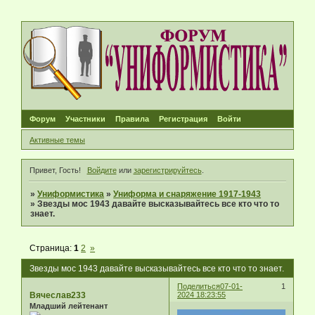
Форум
Участники
Правила
Регистрация
Войти
Активные темы
Привет, Гость!
Войдите
или
зарегистрируйтесь
.
»
Униформистика
»
Униформа и снаряжение 1917-1943
»
Звезды мос 1943 давайте высказывайтесь все кто что то
знает.
Страница:
1
2
»
Звезды мос 1943 давайте высказывайтесь все кто что то знает.
Поделиться
07-01-
1
Вячеслав233
2024 18:23:55
Младший лейтенант