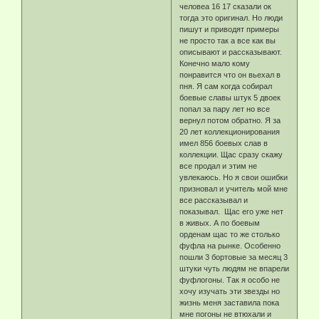
человеа 16 17 сказали ок
тогда это оригинал. Но люди
пишут и приводят примеры
не просто так а все как вы
описывают и рассказывают.
Конечно мало кому
понравится что он вьехал в
пня. Я сам когда собирал
боевые славы штук 5 двоек
попал за пару лет но все
вернул потом обратно. Я за
20 лет коллекционирования
имел 856 боевых слав в
коллекции. Щас сразу скажу
все продал и этим не
увлекаюсь. Но я свои ошибки
призновал и учитель мой мне
все рассказывал и
показывал. Щас его уже нет
в живых. А по боевым
орденам щас то же столько
фуфла на рынке. Особенно
пошли 3 бортовые за месяц 3
штуки чуть людям не впарели
фуфлогоны. Так я особо не
хочу изучать эти звезды но
жизнь меня заставила пока
мне погоны не втюхали и