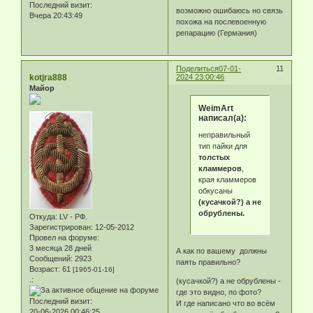
Последний визит:
возможно ошибаюсь но связь
Вчера 20:43:49
похожа на послевоенную
репарацию (Германия)
Поделиться
07-01-
11
kotjra888
2024 23:00:46
Майор
WeimArt
написал(а):
неправильный
тип пайки для
толстых
кламмеров
,
края кламмеров
обкусаны
(кусачкой?) а не
обрублены.
Откуда:
LV - РФ.
Зарегистрирован
: 12-05-2012
Провел на форуме:
3 месяца 28 дней
А как по вашему должны
Сообщений:
2923
паять правильно?
Возраст:
61
[1965-01-16]
.:
(кусачкой?) а не обрублены -
где это видно, по фото?
Последний визит:
И где написано что во всём
20-06-2026 00:46:25