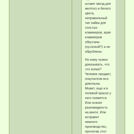
штамп звезд для
желтого и белого
цвета,
неправильный
тип пайки для
толстых
кламмеров, края
кламмеров
обкусаны
(кусачкой?) а не
обрублены.
Но кому нужно
доказывать, что
это копия?
Человек продает,
покупатели все
довольны.
Может, еще и в
полевой краске у
него появятся.
Или освоит
разновидность
на винте. Или
исправит
немного
производство,
прочитав этот