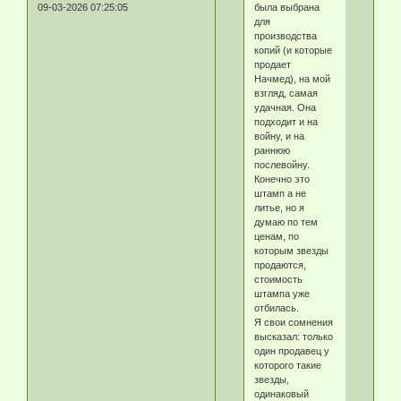
была выбрана
09-03-2026 07:25:05
для
производства
копий (и которые
продает
Начмед), на мой
взгляд, самая
удачная. Она
подходит и на
войну, и на
раннюю
послевойну.
Конечно это
штамп а не
литье, но я
думаю по тем
ценам, по
которым звезды
продаются,
стоимость
штампа уже
отбилась.
Я свои сомнения
высказал: только
один продавец у
которого такие
звезды,
одинаковый