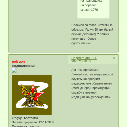
на прапорщике
на обратке
штамп 1976г
Спасибо за фото. Отличные
образцы! Галун 30 мм белый
сейчас дефицит) У ваших
погон цвет более
однозначный.
Поделиться
11-11-
5
polygon
2023 23:19:35
Подполковник
А в чем проблема?
Личный состав медицинской
службы со средним
медицинским образованием
(фельдшера), проходящий
службу в военно-
медицинских учреждениях.
Откуда:
Кострома
Зарегистрирован
: 12-11-2009
Провел на форуме: