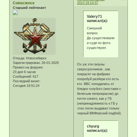
Coinscience
2023 19:14:37
Старший лейтенант
Valery71
написал(а):
Смешной
вопрос.
Да существовали
и судя по фото
существуют.
Откуда:
Новосибирск
Зарегистрирован
: 26-01-2020
Ох уж эти галуны
Провел на форуме:
сверхсрочников...как
23 дня 6 часов
покрасят на фабрике
Сообщений:
617
попробуй разбери кто есть
Последний визит:
кто. ВВС попадались от
Сегодня 19:51:24
бледно голубого (местами с
белесым непрокрасом) до
почти синего, как у ГБ
(непринадлежность к ГБ у
этих погон выдавал только
черный ВМФовский подбой).
chyurg
написал(а):