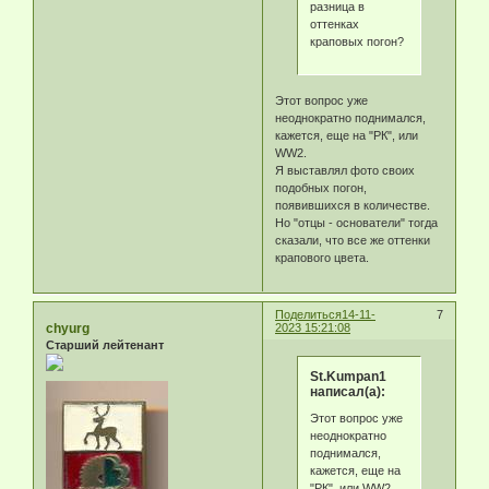
разница в
оттенках
краповых погон?
Этот вопрос уже
неоднократно поднимался,
кажется, еще на "РК", или
WW2.
Я выставлял фото своих
подобных погон,
появившихся в количестве.
Но "отцы - основатели" тогда
сказали, что все же оттенки
крапового цвета.
Поделиться
14-11-
7
chyurg
2023 15:21:08
Старший лейтенант
St.Kumpan1
написал(а):
Этот вопрос уже
неоднократно
поднимался,
кажется, еще на
"РК", или WW2.