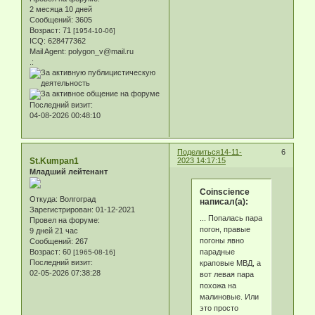
2 месяца 10 дней
Сообщений:
3605
Возраст:
71
[1954-10-06]
ICQ:
628477362
Mail Agent:
polygon_v@mail.ru
.:
Последний визит:
04-08-2026 00:48:10
Поделиться
14-11-
6
St.Kumpan1
2023 14:17:15
Младший лейтенант
Coinscience
Откуда:
Волгоград
написал(а):
Зарегистрирован
: 01-12-2021
... Попалась пара
Провел на форуме:
погон, правые
9 дней 21 час
погоны явно
Сообщений:
267
парадные
Возраст:
60
[1965-08-16]
Последний визит:
краповые МВД, а
02-05-2026 07:38:28
вот левая пара
похожа на
малиновые. Или
это просто