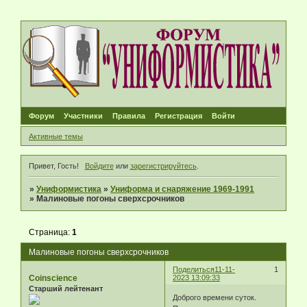
Форум
Участники
Правила
Регистрация
Войти
Активные темы
Привет, Гость!
Войдите
или
зарегистрируйтесь
.
»
Униформистика
»
Униформа и снаряжение 1969-1991
»
Малиновые погоны сверхсрочников
Страница:
1
Малиновые погоны сверхсрочников
Поделиться
11-11-
1
Coinscience
2023 13:09:33
Старший лейтенант
Доброго времени суток.