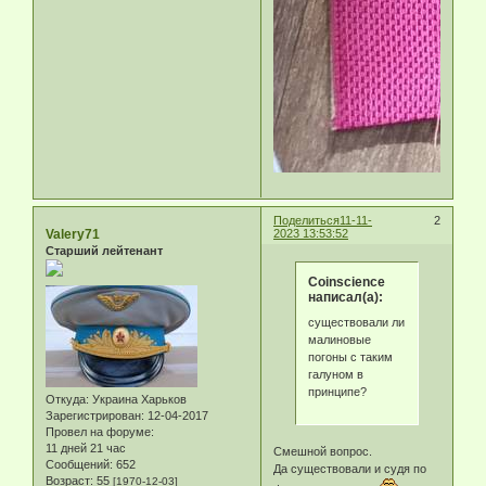
Поделиться
11-11-
2
Valery71
2023 13:53:52
Старший лейтенант
Coinscience
написал(а):
существовали ли
малиновые
погоны с таким
галуном в
принципе?
Откуда:
Украина Харьков
Зарегистрирован
: 12-04-2017
Провел на форуме:
11 дней 21 час
Смешной вопрос.
Сообщений:
652
Да существовали и судя по
Возраст:
55
[1970-12-03]