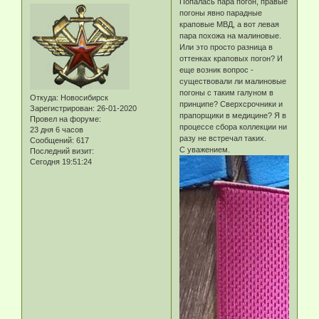
Попалась пара погон, правые
погоны явно парадные
краповые МВД, а вот левая
пара похожа на малиновые.
Или это просто разница в
оттенках краповых погон? И
еще возник вопрос -
существовали ли малиновые
погоны с таким галуном в
Откуда:
Новосибирск
принципе? Сверхсрочники и
Зарегистрирован
: 26-01-2020
прапорщики в медицине? Я в
Провел на форуме:
процессе сбора коллекции ни
23 дня 6 часов
разу не встречал таких.
Сообщений:
617
С уважением.
Последний визит:
Сегодня 19:51:24