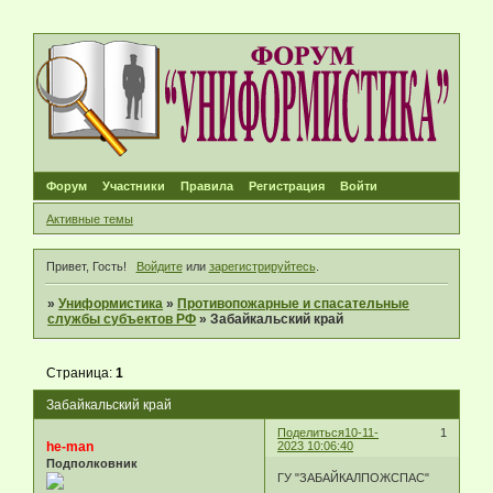
Форум
Участники
Правила
Регистрация
Войти
Активные темы
Привет, Гость!
Войдите
или
зарегистрируйтесь
.
»
Униформистика
»
Противопожарные и спасательные
службы субъектов РФ
»
Забайкальский край
Страница:
1
Забайкальский край
Поделиться
10-11-
1
he-man
2023 10:06:40
Подполковник
ГУ "ЗАБАЙКАЛПОЖСПАС"