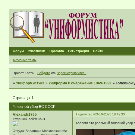
Форум
Участники
Правила
Регистрация
Войти
Активные темы
Привет, Гость!
Войдите
или
зарегистрируйтесь
.
»
Униформистика
»
Униформа и снаряжение 1969-1991
»
Головной 
Страница:
1
Головной убор ВС СССР
Alexandr1765
Поделиться
03-10-2023 18:42:33
Старший лейтенант
Коллеги это реальный головной убор
Откуда:
Балашиха Московская обл