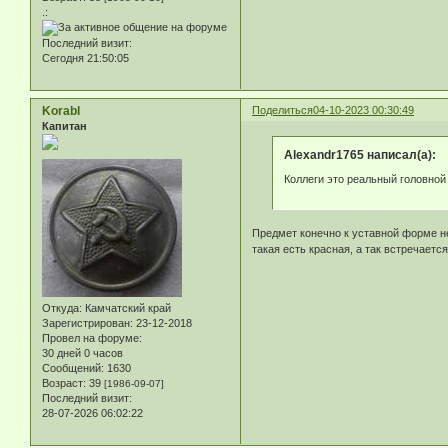
.:
Последний визит:
Сегодня 21:50:05
Korabl
Поделиться
04-10-2023 00:30:49
Капитан
Alexandr1765 написал(а):
Коллеги это реальный головно
Предмет конечно к уставной форме не
такая есть красная, а так встречаетс
Откуда:
Камчатский край
Зарегистрирован
: 23-12-2018
Провел на форуме:
30 дней 0 часов
Сообщений:
1630
Возраст:
39
[1986-09-07]
Последний визит:
28-07-2026 06:02:22