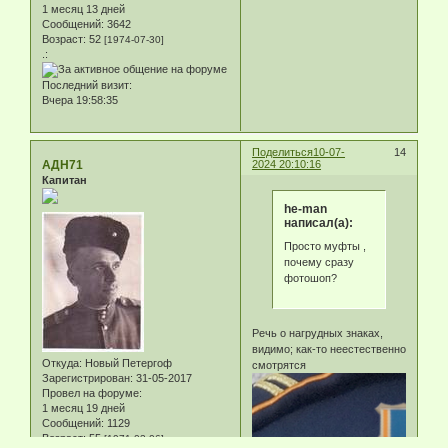
1 месяц 13 дней
Сообщений:
3642
Возраст:
52
[1974-07-30]
.:
Последний визит:
Вчера 19:58:35
Поделиться
10-07-
14
АДН71
2024 20:10:16
Капитан
he-man
написал(а):
Просто муфты ,
почему сразу
фотошоп?
Речь о нагрудных знаках,
видимо; как-то неестественно
Откуда:
Новый Петергоф
смотрятся
Зарегистрирован
: 31-05-2017
Провел на форуме:
1 месяц 19 дней
Сообщений:
1129
Возраст:
55
[1971-03-06]