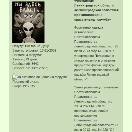
учреждение
Ленинградской области
«Ленинградская областная
противопожарно-
спасательная служба»
Форменная одежда
установлена
Постановлением
Правительства
Откуда:
Ростов-на-Дону
Ленинградской области от 23
Зарегистрирован
: 17-11-2009
июля 2013 года № 220 "Об
Провел на форуме:
утверждении Положения о
1 месяц 13 дней
знаках отличия и описания
Сообщений:
3642
предметов формы одежды
Возраст:
52
[1974-07-30]
работников противопожарной
.:
службы Ленинградской
области"
Последний визит:
Вчера 19:58:35
Знаки различия установлены
Постановлением
Правительства
Ленинградской области от
23.04.2021 № 230 "О
внесении изменений в
постановление
Правительства
Ленинградской области от 23
июля 2013 года № 220 "Об