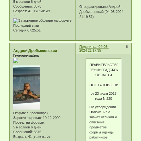
5 месяцев 6 дней
Сообщений:
8575
Отредактировано Андрей
Возраст:
41
[1985-01-21]
Дробышевский (04-05-2024
.:
21:19:51)
Последний визит:
Сегодня 07:25:51
Поделиться
04-05-
6
Андрей Дробышевский
2024 21:17:35
Генерал-майор
ПРАВИТЕЛЬСТВО
ЛЕНИНГРАДСКОЙ
ОБЛАСТИ
ПОСТАНОВЛЕНИЕ
от 23 июля 2013
года N 220
Об утверждении
Положения о
Откуда:
г. Красноярск
знаках отличия и
Зарегистрирован
: 10-12-2009
описания
Провел на форуме:
предметов
5 месяцев 6 дней
Сообщений:
8575
формы одежды
Возраст:
41
[1985-01-21]
работников