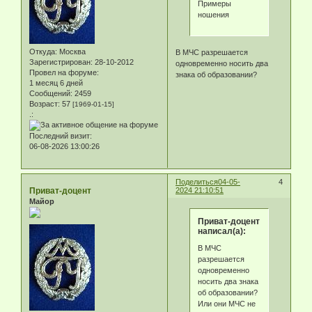
Примеры
ношения
Откуда:
Москва
В МЧС разрешается
Зарегистрирован
: 28-10-2012
одновременно носить два
Провел на форуме:
знака об образовании?
1 месяц 6 дней
Сообщений:
2459
Возраст:
57
[1969-01-15]
.:
Последний визит:
06-08-2026 13:00:26
Поделиться
04-05-
4
Приват-доцент
2024 21:10:51
Майор
Приват-доцент
написал(а):
В МЧС
разрешается
одновременно
носить два знака
об образовании?
Или они МЧС не