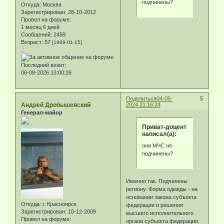
подчинены?
Откуда:
Москва
Зарегистрирован
: 28-10-2012
Провел на форуме:
1 месяц 6 дней
Сообщений:
2459
Возраст:
57
[1969-01-15]
.:
Последний визит:
06-08-2026 13:00:26
Поделиться
04-05-
5
Андрей Дробышевский
2024 21:16:24
Генерал-майор
Приват-доцент
написал(а):
они МЧС не
подчинены?
Именно так. Подчинены
региону. Форма одежды - на
основании закона субъекта
Откуда:
г. Красноярск
федерации и решения
Зарегистрирован
: 10-12-2009
высшего исполнительного
Провел на форуме:
органа субъекта федерации.