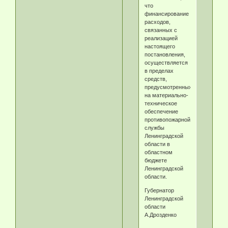
что
финансирование
расходов,
связанных с
реализацией
настоящего
постановления,
осуществляется
в пределах
средств,
предусмотренных
на материально-
техническое
обеспечение
противопожарной
службы
Ленинградской
области в
областном
бюджете
Ленинградской
области.
Губернатор
Ленинградской
области
А.Дрозденко