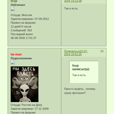
fssp
2024 14:22:08
Лейтенант
Так и есть.
Откуда:
Moscow
Зарегистрирован
: 07-09-2012
Провел на форуме:
12 дней 6 часов
Сообщений:
353
Последний визит:
06-08-2026 17:01:37
Поделиться
10-07-
13
he-man
2024 19:51:25
Подполковник
fssp
написал(а):
Так и есть.
Просто муфты , почему
сразу фотошоп?
Откуда:
Ростов-на-Дону
Зарегистрирован
: 17-11-2009
Провел на форуме: