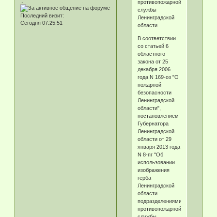
.:
противопожарной
службы
Последний визит:
Ленинградской
Сегодня 07:25:51
области
В соответствии
со статьей 6
областного
закона от 25
декабря 2006
года N 169-оз "О
пожарной
безопасности
Ленинградской
области",
постановлением
Губернатора
Ленинградской
области от 29
января 2013 года
N 8-пг "Об
использовании
изображения
герба
Ленинградской
области
подразделениями
противопожарной
службы