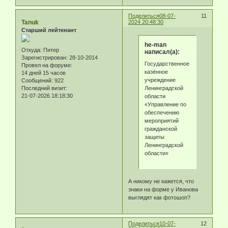
Поделиться
08-07-
11
Tanuk
2024 20:48:30
Старший лейтенант
he-man
Откуда:
Питер
написал(а):
Зарегистрирован
: 28-10-2014
Государственное
Провел на форуме:
казённое
14 дней 15 часов
учреждение
Сообщений:
922
Ленинградской
Последний визит:
21-07-2026 18:18:30
области
«Управление по
обеспечению
мероприятий
гражданской
защиты
Ленинградской
области»
А никому не кажется, что
знаки на форме у Иванова
выглядят как фотошоп?
Поделиться
10-07-
12