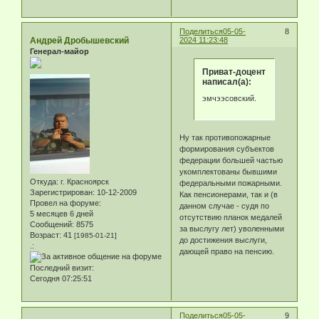
Поделиться
05-05-
8
Андрей Дробышевский
2024 11:23:48
Генерал-майор
Приват-доцент
написал(а):
эмчээсовский.
Ну так противопожарные
формирования субъектов
федерации большей частью
укомплектованы бывшими
Откуда:
г. Красноярск
федеральными пожарными.
Зарегистрирован
: 10-12-2009
Как пенсионерами, так и (в
Провел на форуме:
данном случае - судя по
5 месяцев 6 дней
отсутствию планок медалей
Сообщений:
8575
за выслугу лет) уволенными
Возраст:
41
[1985-01-21]
до достижения выслуги,
.:
дающей право на пенсию.
Последний визит:
Сегодня 07:25:51
Поделиться
05-05-
9