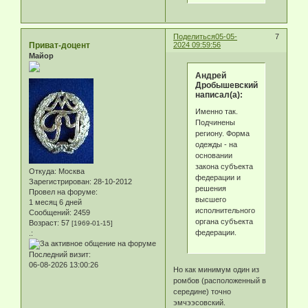
Поделиться
05-05-
7
Приват-доцент
2024 09:59:56
Майор
Андрей
Дробышевский
написал(а):
Именно так.
Подчинены
региону. Форма
одежды - на
основании
закона субъекта
Откуда:
Москва
федерации и
Зарегистрирован
: 28-10-2012
решения
Провел на форуме:
высшего
1 месяц 6 дней
исполнительного
Сообщений:
2459
органа субъекта
Возраст:
57
[1969-01-15]
федерации.
.:
Последний визит:
06-08-2026 13:00:26
Но как минимум один из
ромбов (расположенный в
середине) точно
эмчээсовский.