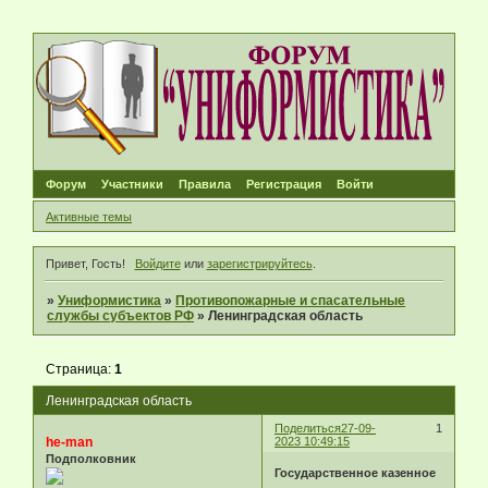
Форум
Участники
Правила
Регистрация
Войти
Активные темы
Привет, Гость!
Войдите
или
зарегистрируйтесь
.
»
Униформистика
»
Противопожарные и спасательные
службы субъектов РФ
»
Ленинградская область
Страница:
1
Ленинградская область
Поделиться
27-09-
1
he-man
2023 10:49:15
Подполковник
Государственное казенное