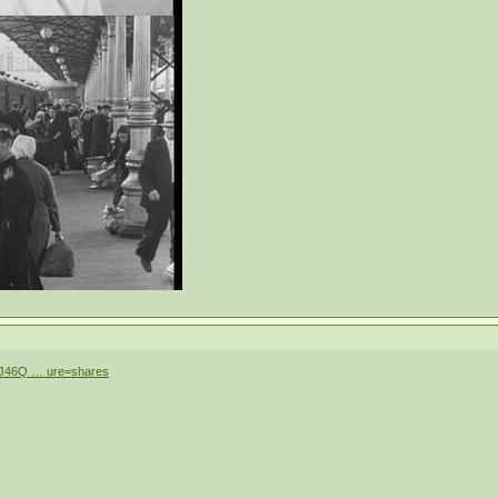
vJ46Q … ure=shares