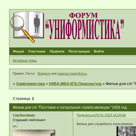
Форум
Участники
Правила
Регистрация
Войти
Активные темы
Привет, Гость!
Войдите
или
зарегистрируйтесь
.
»
Униформистика
»
НКВД-МВД-КГБ-Прокуратура
»
Фильм для с/п "
Страница:
1
Фильм для с/п "Постовая и патрульная служба милиции "1958 год.
тов.Калинин
Поделиться
29-01-2023 16:04:06
Старший лейтенант
Фильм для служебного пользования.