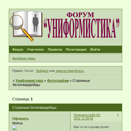
Форум
Участники
Правила
Регистрация
Войти
Активные темы
Привет, Гость!
Войдите
или
зарегистрируйтесь
.
»
Униформистика
»
Фотографии
»
Странные
белогвардейцы
Страница:
1
Странные белогвардейцы
Поделиться
29-03-
1
Офицеръ
2011 11:39:55
Майор
Как-то по случаю купил