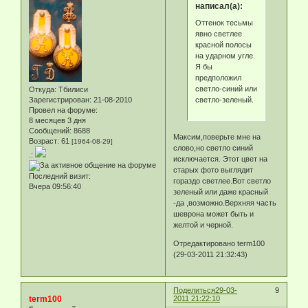
написал(а):
Оттенок тесьмы
явно светлее
красной полосы
на ударном угле.
Я бы
предположил
светло-синий или
Откуда:
Тбилиси
светло-зеленый.
Зарегистрирован
: 21-08-2010
Провел на форуме:
8 месяцев 3 дня
Сообщений:
8688
Максим,поверьте мне на
Возраст:
61
[1964-08-29]
слово,но светло синий
.:
исключается. Этот цвет на
старых фото выглядит
Последний визит:
гораздо светлее.Вот светло
Вчера 09:56:40
зеленый или даже красный
-да ,возможно.Верхняя часть
шеврона может быть и
желтой и черной.
Отредактировано term100
(29-03-2011 21:32:43)
Поделиться
29-03-
9
term100
2011 21:22:10