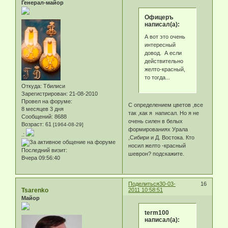
Генерал-майор
Офицеръ
написал(а):
А вот это очень
интересный
довод. А если
действительно
желто-красный,
то тогда...
Откуда:
Тбилиси
Зарегистрирован
: 21-08-2010
Провел на форуме:
С определением цветов ,все
8 месяцев 3 дня
так ,как я написал. Но я не
Сообщений:
8688
очень силен в белых
Возраст:
61
[1964-08-29]
формированиях Урала
.:
,Сибири и Д. Востока. Кто
носил желто -красный
Последний визит:
шеврон? подскажите.
Вчера 09:56:40
Поделиться
30-03-
16
Tsarenko
2011 10:58:51
Майор
term100
написал(а):