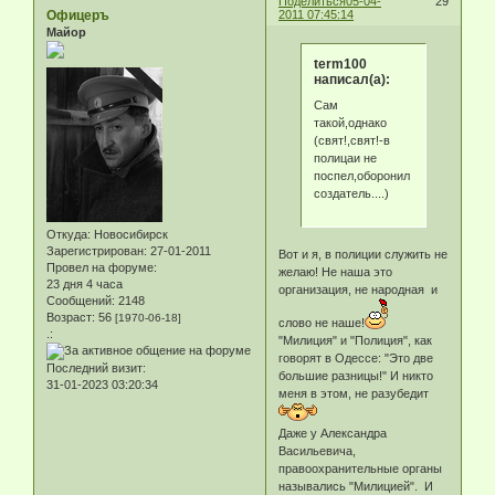
Поделиться
05-04-
29
Офицеръ
2011 07:45:14
Майор
term100
написал(а):
Сам
такой,однако
(свят!,свят!-в
полицаи не
поспел,оборонил
создатель....)
Откуда:
Новосибирск
Зарегистрирован
: 27-01-2011
Вот и я, в полиции служить не
Провел на форуме:
желаю! Не наша это
23 дня 4 часа
организация, не народная и
Сообщений:
2148
Возраст:
56
[1970-06-18]
слово не наше!
.:
"Милиция" и "Полиция", как
говорят в Одессе: "Это две
Последний визит:
большие разницы!" И никто
31-01-2023 03:20:34
меня в этом, не разубедит
Даже у Александра
Васильевича,
правоохранительные органы
назывались "Милицией". И