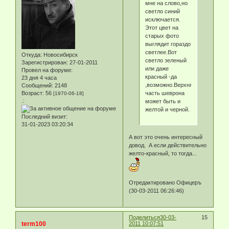
мне на слово,но
светло синий
исключается.
Этот цвет на
старых фото
выглядит гораздо
светлее.Вот
Откуда:
Новосибирск
светло зеленый
Зарегистрирован
: 27-01-2011
или даже
Провел на форуме:
красный -да
23 дня 4 часа
,возможно.Верхняя
Сообщений:
2148
часть шеврона
Возраст:
56
[1970-06-18]
.:
может быть и
желтой и черной.
Последний визит:
31-01-2023 03:20:34
А вот это очень интересный
довод. А если действительно
желто-красный, то тогда...
Отредактировано Офицеръ
(30-03-2011 06:26:46)
Поделиться
30-03-
15
term100
2011 10:07:51