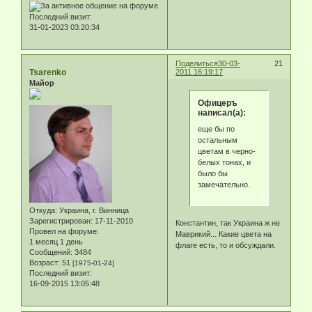
Последний визит:
31-01-2023 03:20:34
Поделиться
30-03-
21
Tsarenko
2011 16:19:17
Майор
Офицеръ
написал(а):
еще бы по
остальным
цветам в черно-
белых тонах, и
было бы
замечательно.
Откуда:
Украина, г. Винница
Зарегистрирован
: 17-11-2010
Константин, так Украина ж не
Провел на форуме:
Маврикий... Какие цвета на
1 месяц 1 день
флаге есть, то и обсуждали.
Сообщений:
3484
Возраст:
51
[1975-01-24]
Последний визит:
16-09-2015 13:05:48