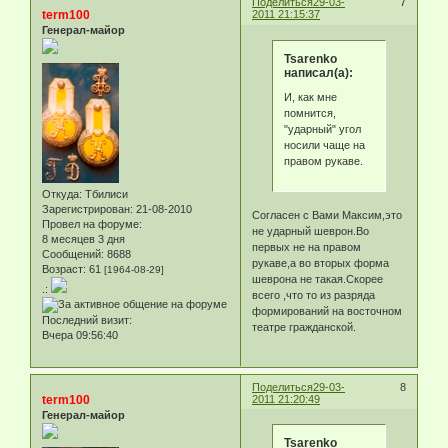
Поделиться
29-03-
7
term100
2011 21:15:37
Генерал-майор
Tsarenko
написал(а):
И, как мне
помнится,
"ударный" угол
носили чаще на
правом рукаве.
Откуда:
Тбилиси
Зарегистрирован
: 21-08-2010
Согласен с Вами Максим,это
Провел на форуме:
не ударный шеврон.Во
8 месяцев 3 дня
первых не на правом
Сообщений:
8688
рукаве,а во вторых форма
Возраст:
61
[1964-08-29]
шеврона не такая.Скорее
.:
всего ,что то из разряда
формирований на восточном
Последний визит:
театре гражданской.
Вчера 09:56:40
Поделиться
29-03-
8
term100
2011 21:20:49
Генерал-майор
Tsarenko