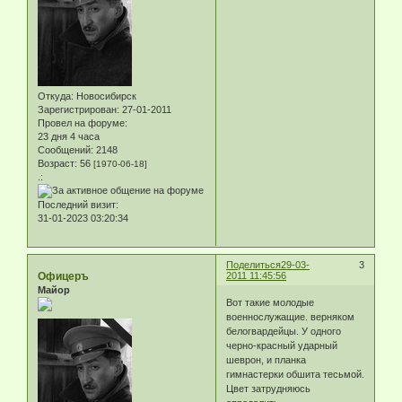
Откуда:
Новосибирск
Зарегистрирован
: 27-01-2011
Провел на форуме:
23 дня 4 часа
Сообщений:
2148
Возраст:
56
[1970-06-18]
.:
Последний визит:
31-01-2023 03:20:34
Поделиться
29-03-
3
Офицеръ
2011 11:45:56
Майор
Вот такие молодые
военнослужащие. верняком
белогвардейцы. У одного
черно-красный ударный
шеврон, и планка
гимнастерки обшита тесьмой.
Цвет затрудняюсь