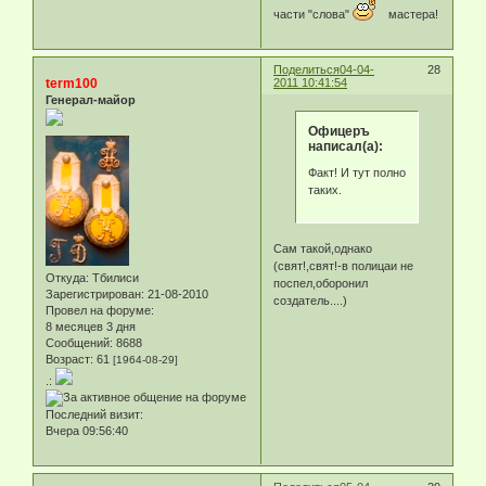
части "слова"
мастера!
Поделиться
04-04-
28
term100
2011 10:41:54
Генерал-майор
Офицеръ
написал(а):
Факт! И тут полно
таких.
Сам такой,однако
(свят!,свят!-в полицаи не
Откуда:
Тбилиси
поспел,оборонил
Зарегистрирован
: 21-08-2010
создатель....)
Провел на форуме:
8 месяцев 3 дня
Сообщений:
8688
Возраст:
61
[1964-08-29]
.:
Последний визит:
Вчера 09:56:40