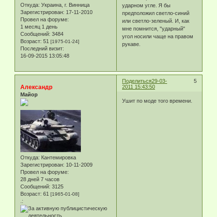
Откуда:
Украина, г. Винница
ударном угле. Я бы
Зарегистрирован
: 17-11-2010
предположил светло-синий
Провел на форуме:
или светло-зеленый. И, как
1 месяц 1 день
мне помнится, "ударный"
Сообщений:
3484
угол носили чаще на правом
Возраст:
51
[1975-01-24]
рукаве.
Последний визит:
16-09-2015 13:05:48
Поделиться
29-03-
5
Александр
2011 15:43:50
Майор
Ушит по моде того времени.
Откуда:
Кантемировка
Зарегистрирован
: 10-11-2009
Провел на форуме:
28 дней 7 часов
Сообщений:
3125
Возраст:
61
[1965-01-08]
.: