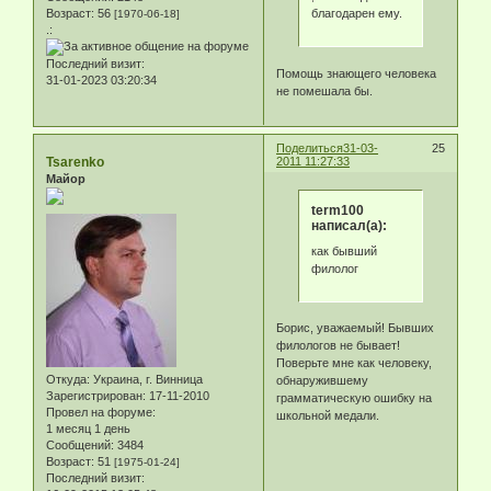
благодарен ему.
Возраст:
56
[1970-06-18]
.:
Последний визит:
Помощь знающего человека
31-01-2023 03:20:34
не помешала бы.
Поделиться
31-03-
25
Tsarenko
2011 11:27:33
Майор
term100
написал(а):
как бывший
филолог
Борис, уважаемый! Бывших
филологов не бывает!
Поверьте мне как человеку,
Откуда:
Украина, г. Винница
обнаружившему
Зарегистрирован
: 17-11-2010
грамматическую ошибку на
Провел на форуме:
школьной медали.
1 месяц 1 день
Сообщений:
3484
Возраст:
51
[1975-01-24]
Последний визит: