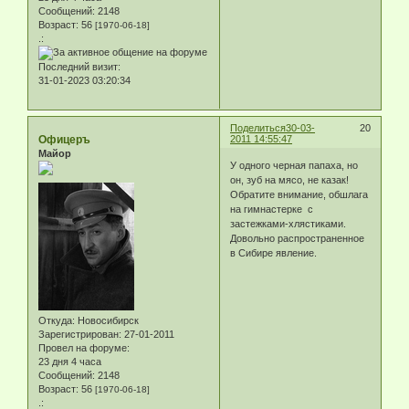
Сообщений:
2148
Возраст:
56
[1970-06-18]
.:
Последний визит:
31-01-2023 03:20:34
Поделиться
30-03-
20
Офицеръ
2011 14:55:47
Майор
У одного черная папаха, но
он, зуб на мясо, не казак!
Обратите внимание, обшлага
на гимнастерке с
застежками-хлястиками.
Довольно распространенное
в Сибире явление.
Откуда:
Новосибирск
Зарегистрирован
: 27-01-2011
Провел на форуме:
23 дня 4 часа
Сообщений:
2148
Возраст:
56
[1970-06-18]
.: