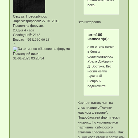
флага начала ХХ
века,
Откуда:
Новосибирск
Зарегистрирован
: 27-01-2011
Это интересно.
Провел на форуме:
23 дня 4 часа
term100
Сообщений:
2148
написал(а):
Возраст:
56
[1970-06-18]
.:
я не очень силен
в белых
Последний визит:
формированиях
31-01-2023 03:20:34
Урала ,Сибири и
Д. Востока. Кто
носил желто
-красный
шеврон?
подскажите.
Как-то я наткнулся на
упоминание о "желто-
красном шевроне".
Подробностей фактически
никаких. Но упоминались
партизаны сибирского
атамана Красильникова. Как
он носился углом к верху или