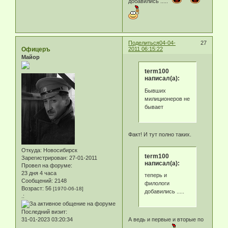
добавились .....
Поделиться
04-04-
27
Офицеръ
2011 06:15:22
Майор
term100
написал(а):
Бывших
милиционеров не
бывает
Факт! И тут полно таких.
Откуда:
Новосибирск
term100
Зарегистрирован
: 27-01-2011
написал(а):
Провел на форуме:
23 дня 4 часа
теперь и
Сообщений:
2148
филологи
Возраст:
56
[1970-06-18]
добавились .....
.:
Последний визит:
А ведь и первые и вторые по
31-01-2023 03:20:34