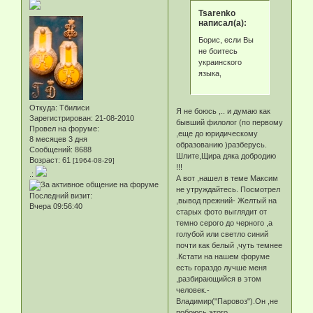
Tsarenko
написал(а):
Борис, если Вы
не боитесь
украинского
языка,
Откуда:
Тбилиси
Я не боюсь ,.. и думаю как
Зарегистрирован
: 21-08-2010
бывший филолог (по первому
Провел на форуме:
,еще до юридическому
8 месяцев 3 дня
образованию )разберусь.
Сообщений:
8688
Шлите,Щира дяка добродию
Возраст:
61
[1964-08-29]
!!!
.:
А вот ,нашел в теме Максим
не утруждайтесь. Посмотрел
Последний визит:
,вывод прежний- Желтый на
Вчера 09:56:40
старых фото выглядит от
темно серого до черного ,а
голубой или светло синий
почти как белый ,чуть темнее
.Кстати на нашем форуме
есть гораздо лучше меня
,разбирающийся в этом
человек.-
Владимир("Паровоз").Он ,не
побоюсь этого