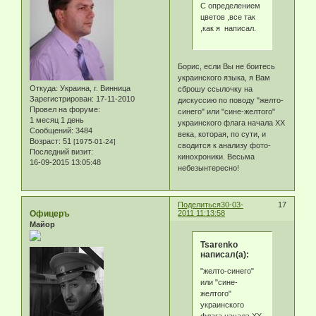
С определением
цветов ,все так
,как я написал.
Борис, если Вы не боитесь
украинского языка, я Вам
Откуда:
Украина, г. Винница
сброшу ссылочку на
Зарегистрирован
: 17-11-2010
дискуссию по поводу "желто-
Провел на форуме:
синего" или "сине-желтого"
1 месяц 1 день
украинского флага начала ХХ
Сообщений:
3484
века, которая, по сути, и
Возраст:
51
[1975-01-24]
сводится к анализу фото-
Последний визит:
кинохроники. Весьма
16-09-2015 13:05:48
небезынтересно!
Поделиться
30-03-
17
Офицеръ
2011 11:13:58
Майор
Tsarenko
написал(а):
"желто-синего"
или "сине-
желтого"
украинского