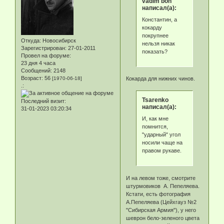
vadim bon
написал(а):
Константин, а
кокарду
покрупнее
Откуда:
Новосибирск
нельзя никак
Зарегистрирован
: 27-01-2011
показать?
Провел на форуме:
23 дня 4 часа
Сообщений:
2148
Возраст:
56
[1970-06-18]
Кокарда для нижних чинов.
.:
Tsarenko
Последний визит:
написал(а):
31-01-2023 03:20:34
И, как мне
помнится,
"ударный" угол
носили чаще на
правом рукаве.
И на левом тоже, смотрите
штурмовиков А. Пепеляева.
Кстати, есть фотография
А.Пепеляева (Цейхгауз №2
"Сибирская Армия"), у него
шеврон бело-зеленого цвета