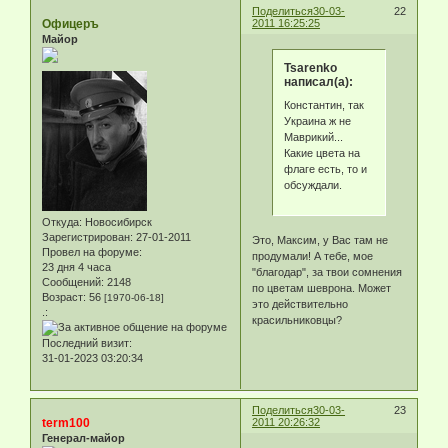
Поделиться
30-03-
22
Офицеръ
2011 16:25:25
Майор
Tsarenko
написал(а):
Константин, так
Украина ж не
Маврикий...
Какие цвета на
флаге есть, то и
обсуждали.
Откуда:
Новосибирск
Зарегистрирован
: 27-01-2011
Это, Максим, у Вас там не
Провел на форуме:
продумали! А тебе, мое
23 дня 4 часа
"благодар", за твои сомнения
Сообщений:
2148
по цветам шеврона. Может
Возраст:
56
[1970-06-18]
это действительно
.:
красильниковцы?
Последний визит:
31-01-2023 03:20:34
Поделиться
30-03-
23
term100
2011 20:26:32
Генерал-майор