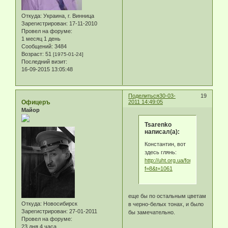
Откуда:
Украина, г. Винница
Зарегистрирован
: 17-11-2010
Провел на форуме:
1 месяц 1 день
Сообщений:
3484
Возраст:
51
[1975-01-24]
Последний визит:
16-09-2015 13:05:48
Поделиться
30-03-
19
Офицеръ
2011 14:49:05
Майор
Tsarenko
написал(а):
Константин, вот
здесь глянь:
http://uht.org.ua/forum/viewtopic.
f=8&t=1061
еще бы по остальным цветам
Откуда:
Новосибирск
в черно-белых тонах, и было
Зарегистрирован
: 27-01-2011
бы замечательно.
Провел на форуме:
23 дня 4 часа