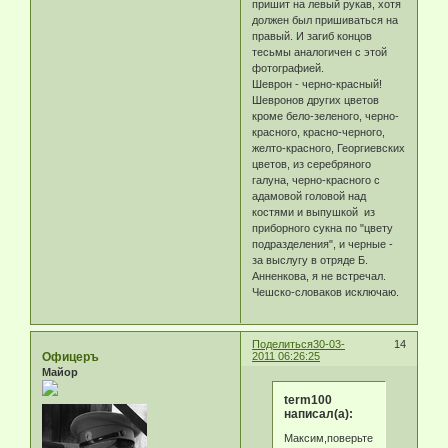
пришит на левый рукав, хотя
должен был пришиваться на
правый. И загиб концов
тесьмы аналогичен с этой
фотографией.
Шеврон - черно-красный!
Шевронов других цветов
кроме бело-зеленого, черно-
красного, красно-черного,
желто-красного, Георгиевских
цветов, из серебряного
галуна, черно-красного с
адамовой головой над
костями и выпушкой из
приборного сукна по "цвету
подразделения", и черные -
за выслугу в отряде Б.
Анненкова, я не встречал.
Чешско-словаков исключаю.
Поделиться
30-03-
14
Офицеръ
2011 06:26:25
Майор
term100
написал(а):
Максим,поверьте