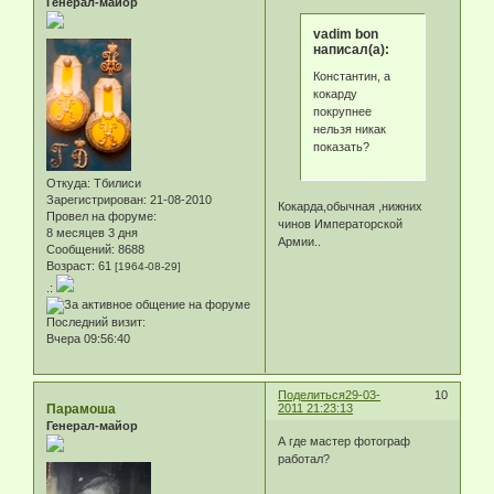
Генерал-майор
vadim bon
написал(а):
Константин, а
кокарду
покрупнее
нельзя никак
показать?
Откуда:
Тбилиси
Зарегистрирован
: 21-08-2010
Кокарда,обычная ,нижних
Провел на форуме:
чинов Императорской
8 месяцев 3 дня
Армии..
Сообщений:
8688
Возраст:
61
[1964-08-29]
.:
Последний визит:
Вчера 09:56:40
Поделиться
29-03-
10
Парамоша
2011 21:23:13
Генерал-майор
А где мастер фотограф
работал?