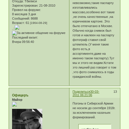
Откуда:
Тбилиси
невозможно,такие паспарту
Зарегистрирован
: 21-08-2010
изготавливались
Провел на форуме:
массово,особенно вот такие
8 месяцев 3 дня
,не очень качественные ,на
Сообщений:
8688
коричневом картоне. Это
Возраст:
61
[1964-08-29]
было отпечатано в Москве.
.:
Обычно когда снимок был
готов и наклеен на паспарту
Последний визит:
фотограф ставил свой
Вчера 09:56:40
штемпель (У меня такие
фото есть,в
ассортименте,даже на
именно таком паспарту).Тут
мы и этого не видим.Кстати
это лишний раз говорит о том
,что фото снималось в годы
гражданской войны.
Поделиться
30-03-
13
Офицеръ
2011 06:21:06
Майор
Погоны в Сибирской Армии
не носили до сентября 1918г.
за исключением казачьих
формирований.