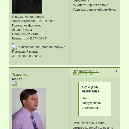
определить.
смущает черная папаха.
Ушит как советский дембель.
Откуда:
Новосибирск
Зарегистрирован
: 27-01-2011
Провел на форуме:
23 дня 4 часа
Сообщений:
2148
Возраст:
56
[1970-06-18]
.:
Последний визит:
31-01-2023 03:20:34
Поделиться
29-03-
4
Tsarenko
2011 12:51:54
Майор
Офицеръ
написал(а):
Цвет
затрудняюсь
определить.
Оттенок тесьмы явно
светлее красной полосы на