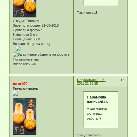
Так и есть...!
Откуда:
Тбилиси
Зарегистрирован
: 21-08-2010
Провел на форуме:
8 месяцев 3 дня
Сообщений:
8688
Возраст:
61
[1964-08-29]
.:
Последний визит:
Вчера 09:56:40
Поделиться
29-03-
12
term100
2011 21:38:35
Генерал-майор
Парамоша
написал(а):
А где мастер
фотограф
работал?
Это установить