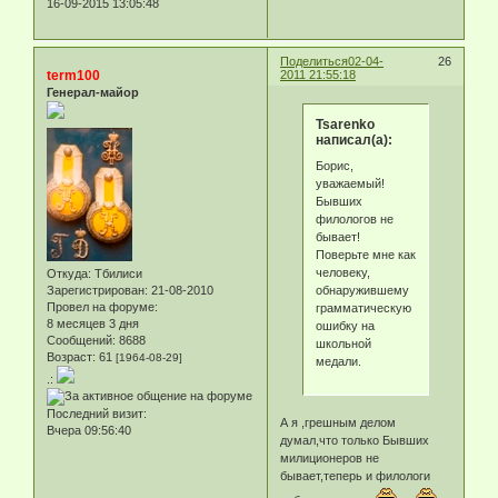
16-09-2015 13:05:48
Поделиться
02-04-
26
term100
2011 21:55:18
Генерал-майор
Tsarenko
написал(а):
Борис,
уважаемый!
Бывших
филологов не
бывает!
Поверьте мне как
человеку,
Откуда:
Тбилиси
обнаружившему
Зарегистрирован
: 21-08-2010
Провел на форуме:
грамматическую
8 месяцев 3 дня
ошибку на
Сообщений:
8688
школьной
Возраст:
61
[1964-08-29]
медали.
.:
Последний визит:
А я ,грешным делом
Вчера 09:56:40
думал,что только Бывших
милиционеров не
бывает,теперь и филологи