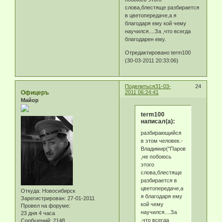
слова,блестяще разбирается
в цветопередаче,а я
благодаря ему кой чему
научился....За ,что всегда
благодарен ему.
Отредактировано term100
(30-03-2011 20:33:06)
Поделиться
31-03-
24
Офицеръ
2011 06:24:41
Майор
term100
написал(а):
разбирающийся
в этом человек.-
Владимир("Паровоз").Он
,не побоюсь
этого
слова,блестяще
разбирается в
цветопередаче,а
Откуда:
Новосибирск
я благодаря ему
Зарегистрирован
: 27-01-2011
кой чему
Провел на форуме:
научился....За
23 дня 4 часа
,что всегда
Сообщений:
2148