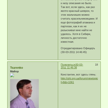
к низу описания не было.
Так вот, если здесь, как раз
желто-красный шеврон, то
этих мальчишек можно
считать красильниковцами. И
еще фотографий атамана и
партизан, как я их не
разыскивал мне найти не
удалось. Хотя в Сибири,
личность достаточно
известная.
Отредактировано Офицеръ
(30-03-2011 14:46:45)
Поделиться
30-03-
18
Tsarenko
2011 11:46:38
Майор
Константин, вот здесь глянь:
http://uht.org.ua/forum/viewtopic.php?
f=8&t=1061