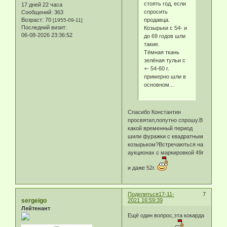
стоять год, если
17 дней 22 часа
спросить
Сообщений:
363
продавца.
Возраст:
70
[1955-09-11]
Последний визит:
Козырьки с 54- и
06-08-2026 23:36:52
до 69 годов шли
такие.
Тёмная ткань
зелёная тульи с
+- 54-60 г.
примерно шли в
основном...
Спасибо Константин
просвятил,попутно спрошу.В
какой временный период
шили фуражки с квадратным
козырьком?Встречаються на
аукционах с маркировкой 49г
и даже 52г.
Поделиться
17-11-
7
sergeigo
2021 16:59:39
Лейтенант
Ещё один вопрос,эта кокарда