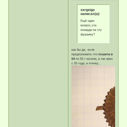
sergeigo
написал(а):
Ещё один
вопрос,эта
кокарда на эту
фуражку?
как бы да, если
предположить что
пошита в
54
по 55 г носили, а так орех
с 55 года, и птичку...