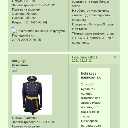
Откуда:
LV - РФ.
пошить, в те годы было и
Зарегистрирован
: 12-05-2012
такое.
Провел на форуме:
На обороте пуговиц может
3 месяца 28 дней
стоять год, если спросить
Сообщений:
2923
продавца.
Возраст:
61
[1965-01-16]
Козырьки с 54- и до 69 годов
.:
шли такие.
Тёмная ткань зелёная тульи
Последний визит:
с +- 54-60 г. примерно шли в
20-06-2026 00:46:25
основном...
Поделиться
16-11-
6
sergeigo
2021 23:18:13
Лейтенант
kotjra888
написал(а):
Это ВВС.
Курсант +
офицер,
штампов нет,
ателье могло
пошить, в те
годы было и
такое.
Откуда:
Таллинн
На обороте
Зарегистрирован
: 12-03-2015
пуговиц может
Провел на форуме: