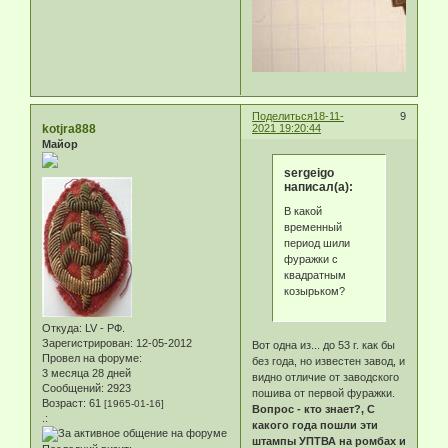
Поделиться
18-11-
9
kotjra888
2021 19:20:44
Майор
sergeigo
написал(а):
В какой
временный
период шили
фуражки с
квадратным
козырьком?
Откуда:
LV - РФ.
Зарегистрирован
: 12-05-2012
Вот одна из... до 53 г. как бы
Провел на форуме:
без года, но известен завод, и
3 месяца 28 дней
видно отличие от заводского
Сообщений:
2923
пошива от первой фуражки.
Возраст:
61
[1965-01-16]
Вопрос - кто знает?, С
.:
какого года пошли эти
штампы УПТВА на ромбах и