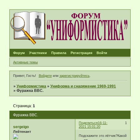
Форум
Участники
Правила
Регистрация
Войти
Активные темы
Привет, Гость!
Войдите
или
зарегистрируйтесь
.
»
Униформистика
»
Униформа и снаряжение 1969-1991
»
Фуражка ВВС.
Страница:
1
Фуражка ВВС.
Поделиться
16-11-
1
sergeigo
2021 15:01:20
Лейтенант
Подскажите это лётчик?Какой