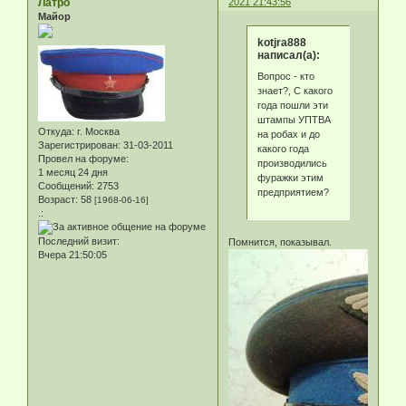
Латро
2021 21:43:56
Майор
kotjra888
написал(а):
Вопрос - кто
знает?, С какого
года пошли эти
штампы УПТВА
Откуда:
г. Москва
на робах и до
Зарегистрирован
: 31-03-2011
какого года
Провел на форуме:
производились
1 месяц 24 дня
фуражки этим
Сообщений:
2753
предприятием?
Возраст:
58
[1968-06-16]
.:
Последний визит:
Помнится, показывал.
Вчера 21:50:05