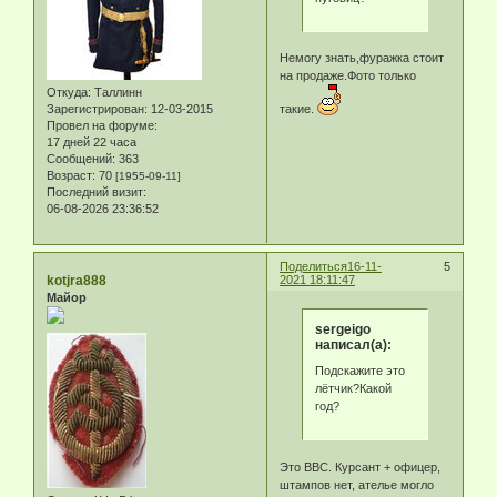
Немогу знать,фуражка стоит
на продаже.Фото только
Откуда:
Таллинн
Зарегистрирован
: 12-03-2015
такие.
Провел на форуме:
17 дней 22 часа
Сообщений:
363
Возраст:
70
[1955-09-11]
Последний визит:
06-08-2026 23:36:52
Поделиться
16-11-
5
kotjra888
2021 18:11:47
Майор
sergeigo
написал(а):
Подскажите это
лётчик?Какой
год?
Это ВВС. Курсант + офицер,
штампов нет, ателье могло