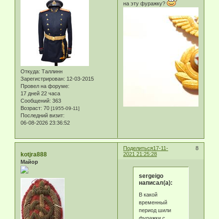
на эту фуражку?
Откуда:
Таллинн
Зарегистрирован
: 12-03-2015
Провел на форуме:
17 дней 22 часа
Сообщений:
363
Возраст:
70
[1955-09-11]
Последний визит:
06-08-2026 23:36:52
Поделиться
17-11-
8
kotjra888
2021 21:25:28
Майор
sergeigo
написал(а):
В какой
временный
период шили
фуражки с