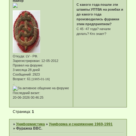
Майор
С какого года пошли эти
штампы УПТВА на ромбах и
до какого года
производились фуражки
этим предприятием?
С 45 -47 года? начали
делать? Кто знает?
Откуда:
LV - РФ.
Зарегистрирован
: 12-05-2012
Провел на форуме:
3 месяца 28 дней
Сообщений:
2923
Возраст:
61
[1965-01-16]
.:
Последний визит:
20-06-2026 00:46:25
Страница:
1
»
Униформистика
»
Униформа и снаряжение 1969-1991
»
Фуражка ВВС.