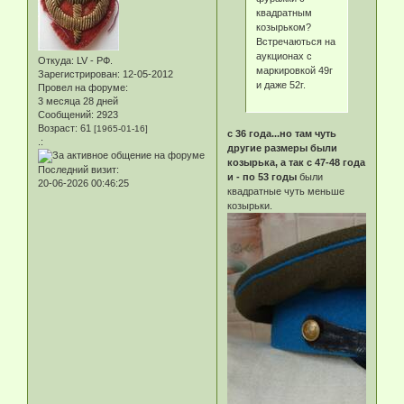
квадратным
козырьком?
Встречаються на
аукционах с
Откуда:
LV - РФ.
маркировкой 49г
Зарегистрирован
: 12-05-2012
и даже 52г.
Провел на форуме:
3 месяца 28 дней
Сообщений:
2923
Возраст:
61
[1965-01-16]
с 36 года...но там чуть
.:
другие размеры были
козырька, а так с 47-48 года
Последний визит:
и - по 53 годы
были
20-06-2026 00:46:25
квадратные чуть меньше
козырьки.