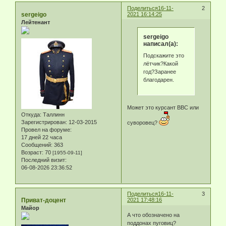
Поделиться
16-11-
2
sergeigo
2021 16:14:25
Лейтенант
sergeigo
написал(а):
Подскажите это
лётчик?Какой
год?Заранее
благодарен.
Может это курсант ВВС или
Откуда:
Таллинн
Зарегистрирован
: 12-03-2015
суворовец?
Провел на форуме:
17 дней 22 часа
Сообщений:
363
Возраст:
70
[1955-09-11]
Последний визит:
06-08-2026 23:36:52
Поделиться
16-11-
3
Приват-доцент
2021 17:48:16
Майор
А что обозначено на
поддонах пуговиц?